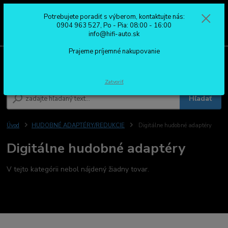
Potrebujete poradiť s výberom, kontaktujte nás:
0
ks
0904 963 527
0904 963 527, Po - Pia: 08:00 - 16:00
za
0,00 €
Po - Pia: 08:00 - 16:00
info@hifi-auto.sk
Prajeme príjemné nakupovanie
Menu
Zatvoriť
Hľadať
Úvod
HUDOBNÉ ADAPTÉRY/REDUKCIE
Digitálne hudobné adaptéry
Digitálne hudobné adaptéry
V tejto kategórii nebol nájdený žiadny tovar.