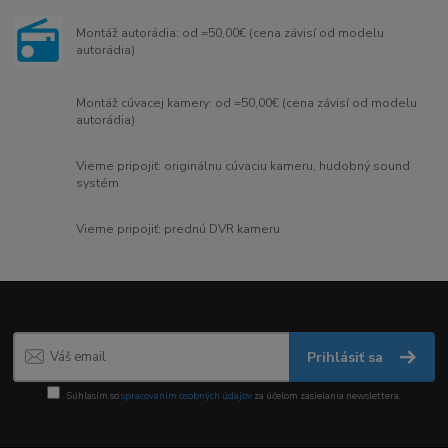
Montáž autorádia: od =50,00€ (cena závisí od modelu
autorádia)
Montáž cúvacej kamery: od =50,00€ (cena závisí od modelu
autorádia)
Vieme pripojiť: originálnu cúvaciu kameru, hudobný sound
systém
Vieme pripojiť: prednú DVR kameru
Prihlásiť sa
Súhlasím so
spracovaním osobných údajov
za účelom zasielania newslettera.