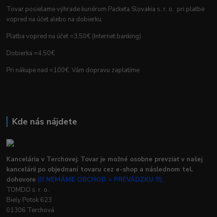
Tovar posielame výhrade kuriérom Packeta Slovakia s. r. o. pri platbe
vopred na účet alebo na dobierku.
Platba vopred na účet =3,50€ (Internet banking)
Dobierka =4,50€
Pri nákupe nad =100€ Vám dopravu zaplatíme
Kde nás nájdete
Kancelária v Terchovej: Tovar je možné osobne prevziať v našej
kancelárii po objednaní tovaru cez e-shop a následnom tel.
dohovore
(!!! NEMÁME OBCHOD = PREVÁDZKU !!!).
TOMDO s. r. o.
Biely Potok 623
01306 Terchová