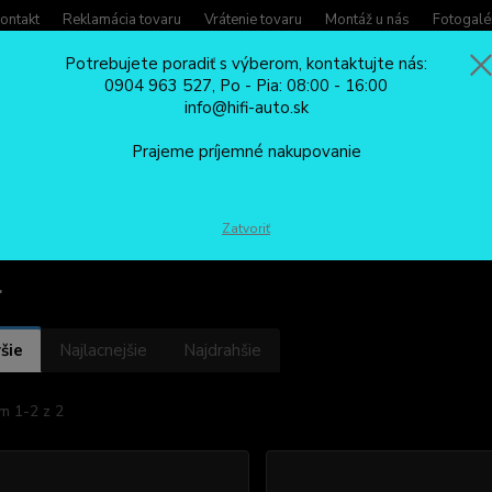
ontakt
Reklamácia tovaru
Vrátenie tovaru
Montáž u nás
Fotogalé
Potrebujete poradiť s výberom, kontaktujte nás:
0904 963 527, Po - Pia: 08:00 - 16:00
Potreb
info@hifi-auto.sk
Zavola
Hľadať
0904
Prajeme príjemné nakupovanie
Po - Pi
HUDOBNÉ ADAPTÉRY/REDUKCIE
BLUETOOTH CarClever
Opel
Zatvoriť
l
šie
Najlacnejšie
Najdrahšie
m 1-2 z 2