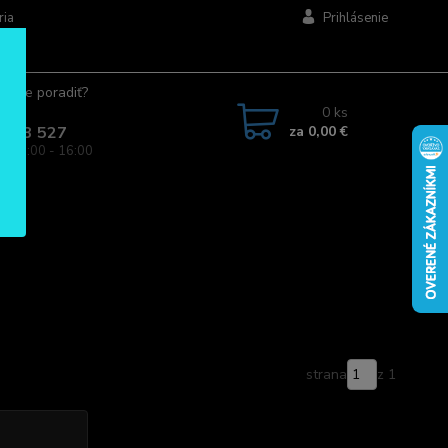
ria
Prihlásenie
ujete poradiť?
jte.
0
ks
za
0,00 €
 963 527
a: 08:00 - 16:00
strana
z 1