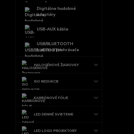
Digitálne hudobné
adaptéry
USB-AUX káble
USB/BLUETOOTH
hudobné prehrávače
HALOGÉNOVÉ ŽIAROVKY
ISO REDUKCIE
KARBÓNOVÉ FÓLIE
LED DENNÉ SVIETENIE
LED LOGO PROJEKTORY