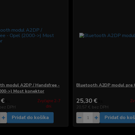
th modul A2DP / Handsfree -
Bluetooth A2DP modul pre 
000->) Most konektor
 €
25,30 €
Zvyčajne 2-7
Zv
/
ks
/
ks
dni.
bez DPH
20,57 €
bez DPH
Pridať do košíka
Pridať do koš