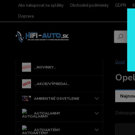
Ako nakupovať na splátky
Obchodné podmienky
GDPR
K
Doprava
Úvod
...NOVINKY...
Ope
...AKCIE/VÝPREDAJ...
Najnov
AMBIENTNÉ OSVETLENIE
Zobrazuje
AUTOALARMY
AUTOANTÉNY