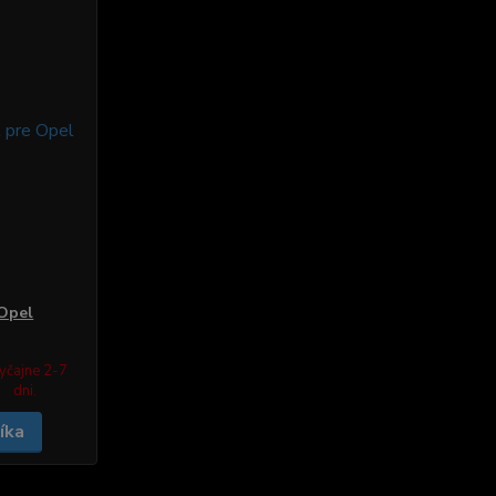
Opel
yčajne 2-7
dni.
íka