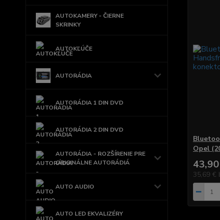
AUTOKAMERY - ČIERNE
SKRINKY
AUTOKĽÚČE
AUTORÁDIA
AUTORÁDIA 1 DIN DVD
AUTORÁDIA 2 DIN DVD
Bluetoo
Opel (2
AUTORÁDIA - ROZŠÍRENIE PRE
43,90
ORIGINÁLNE AUTORÁDIÁ
35,69 €
AUTO AUDIO
AUTO LED EKVALIZÉRY