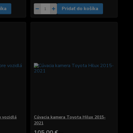
íka
Pridať do košíka
 vozidlá
Cúvacia kamera Toyota Hilux 2015-
2021
105,00 €