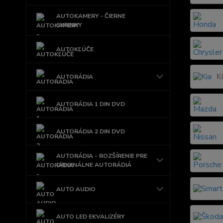
AUTOKAMERY - ČIERNE
SKRINKY
AUTOKĽÚČE
K
AUTORÁDIA
AUTORÁDIA 1 DIN DVD
AUTORÁDIA 2 DIN DVD
AUTORÁDIA - ROZŠÍRENIE PRE
ORIGINÁLNE AUTORÁDIÁ
AUTO AUDIO
AUTO LED EKVALIZÉRY