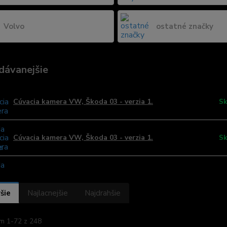
Volvo
ostatné značky
dávanejšie
Cúvacia kamera VW, Škoda 03 - verzia 1.
Sk
Cúvacia kamera VW, Škoda 03 - verzia 1.
Sk
šie
Najlacnejšie
Najdrahšie
m 1-72 z 248