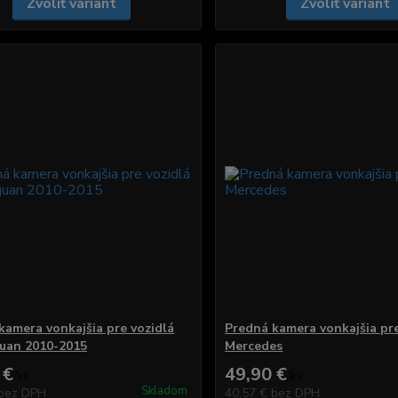
Zvoliť variant
Zvoliť variant
kamera vonkajšia pre vozidlá
Predná kamera vonkajšia pre
uan 2010-2015
Mercedes
 €
49,90 €
/
ks
/
ks
Skladom
bez DPH
40,57 €
bez DPH