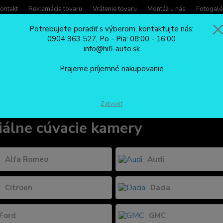
ontakt
Reklamácia tovaru
Vrátenie tovaru
Montáž u nás
Fotogalé
Potrebujete poradiť s výberom, kontaktujte nás:
0904 963 527, Po - Pia: 08:00 - 16:00
Potreb
info@hifi-auto.sk
Zavola
Hľadať
0904
Prajeme príjemné nakupovanie
Po - Pi
CÚVACIE KAMERY
špeciálne cúvacie kamery
Zatvoriť
iálne cúvacie kamery
Alfa Romeo
Audi
Citroen
Dacia
Ford
GMC