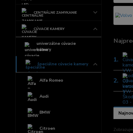
CENTRÁLNE ZAMYKANIE
CÚVACIE KAMERY
Najpre
univerzálne cúvacie
kamery
1.
špeciálne cúvacie kamery
2.
Alfa Romeo
Audi
BMW
Najnov
Citroen
Zobrazuje