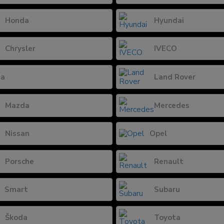
Honda
Hyundai
Chrysler
IVECO
ia
Land Rover
Mazda
Mercedes
Nissan
Opel
Porsche
Renault
Smart
Subaru
Škoda
Toyota