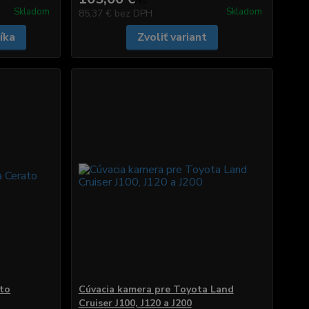
/
ks
Skladom
Skladom
85,37 €
bez DPH
íka
Zvoliť variant
ato
Cúvacia kamera pre Toyota Land
Cruiser J100, J120 a J200