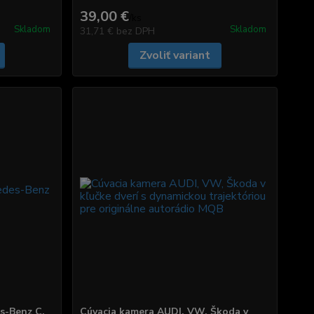
39,00 €
/
ks
Skladom
Skladom
31,71 €
bez DPH
Zvoliť variant
s-Benz C,
Cúvacia kamera AUDI, VW, Škoda v