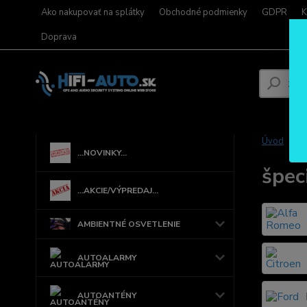
Ako nakupovať na splátky
Obchodné podmienky
GDPR
K
Doprava
Úvod
...NOVINKY...
špec
...AKCIE/VÝPREDAJ...
AMBIENTNÉ OSVETLENIE
AUTOALARMY
AUTOANTÉNY