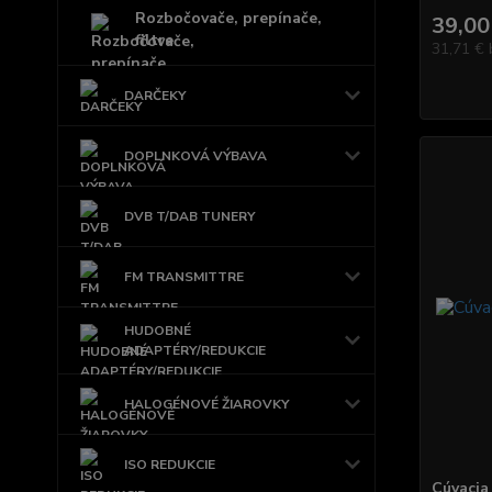
Rozbočovače, prepínače,
39,00
filtre
31,71 €
DARČEKY
DOPLNKOVÁ VÝBAVA
DVB T/DAB TUNERY
FM TRANSMITTRE
HUDOBNÉ
ADAPTÉRY/REDUKCIE
HALOGÉNOVÉ ŽIAROVKY
ISO REDUKCIE
Cúvacia