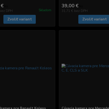
 €
39,00 €
/
ks
/
ks
Skladom
bez DPH
31,71 €
bez DPH
Zvoliť variant
Zvoliť variant
 kamera pre Renault Koleos
Cúvacia kamera pre Mercede