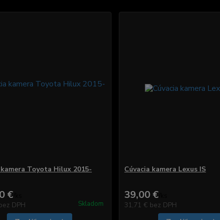
 kamera Toyota Hilux 2015-
Cúvacia kamera Lexus IS
0 €
39,00 €
/
ks
/
ks
Skladom
bez DPH
31,71 €
bez DPH