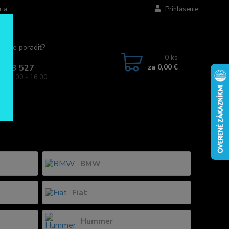
ria
Prihlásenie
ujete poradiť?
jte.
0
ks
za
0,00 €
 963 527
a: 08:00 - 16:00
BMW
Fiat
Hummer