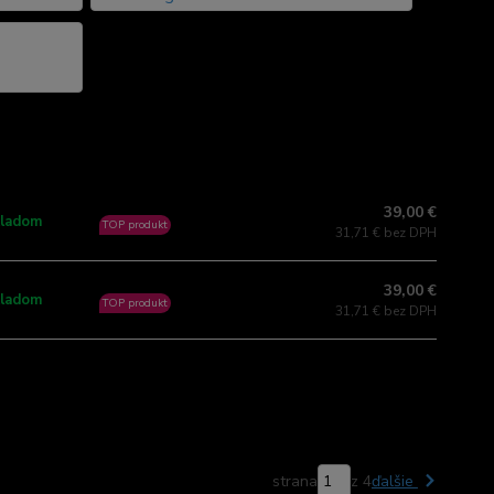
39,00 €
ladom
TOP produkt
31,71 € bez DPH
39,00 €
ladom
TOP produkt
31,71 € bez DPH
strana
z 4
ďalšie