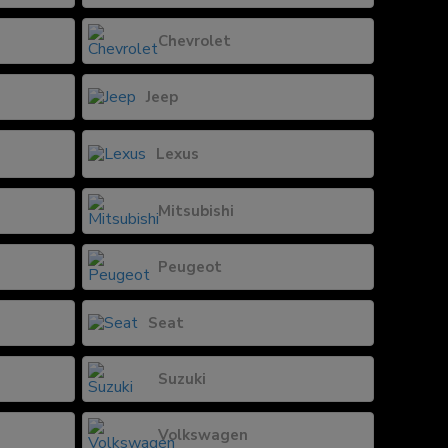
Chevrolet
Jeep
Lexus
Mitsubishi
Peugeot
Seat
Suzuki
Volkswagen