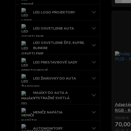
LED LOGO PROJEKTORY
LED OSVETLENIE AUTA
LED OSVETLENIE ŠPZ, KUFRE,
BLINKRE
LED PRESTAVBOVÉ SADY
LED ŽIAROVKY DO AUTA
MAJÁKY DO AUTA A
VÝSTRAŽNÉ SVETLÁ
Adaptér
RGB - 
MENIČE NAPÄTIA
99,00 €
70,00
AUTOMONITORY
56,91 €