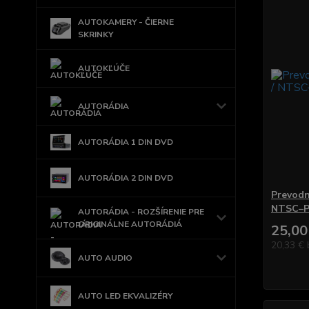
AUTOKAMERY - ČIERNE
SKRINKY
AUTOKĽÚČE
AUTORÁDIA
AUTORÁDIA 1 DIN DVD
AUTORÁDIA 2 DIN DVD
Prevodn
NTSC–P
AUTORÁDIA - ROZŠÍRENIE PRE
ORIGINÁLNE AUTORÁDIÁ
25,00
20,33 €
AUTO AUDIO
AUTO LED EKVALIZÉRY