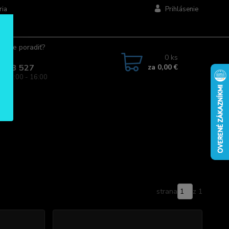
ria
Prihlásenie
ujete poradiť?
jte.
0
ks
za
0,00 €
 963 527
a: 08:00 - 16:00
strana
z 1