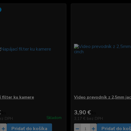
 filter ku kamere
Video prevodník z 2,5mm jac
€
3,90 €
/
ks
/
ks
Skladom
ez DPH
3,17 €
bez DPH
Pridať do košíka
Pridať do koš