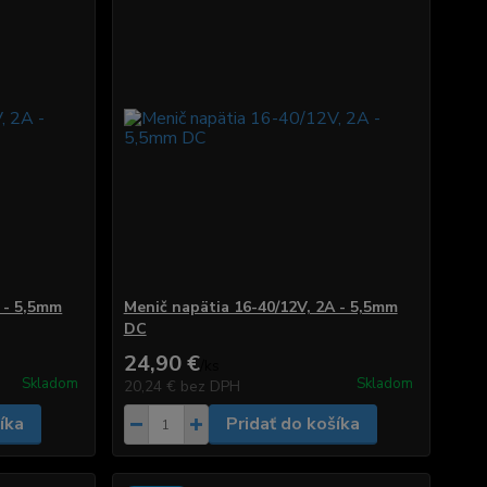
 - 5,5mm
Menič napätia 16-40/12V, 2A - 5,5mm
DC
24,90 €
/
ks
Skladom
Skladom
20,24 €
bez DPH
íka
Pridať do košíka