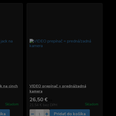
k na cinch
VIDEO prepínač = predná/zadná
kamera
26,50 €
/
ks
Skladom
Skladom
21,54 €
bez DPH
íka
Pridať do košíka