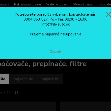
ontakt
Reklamácia tovaru
Vrátenie tovaru
Montáž u nás
Fotogalé
Potrebujete poradiť s výberom, kontaktujte nás:
0904 963 527, Po - Pia: 08:00 - 16:00
Potreb
info@hifi-auto.sk
Zavola
Hľadať
0904
Prajeme príjemné nakupovanie
Po - Pi
CÚVACIE KAMERY
Rozbočovače, prepínače, filtre
Zatvoriť
očovače, prepínače, filtre
šie
Najlacnejšie
Najdrahšie
m 1-11 z 11