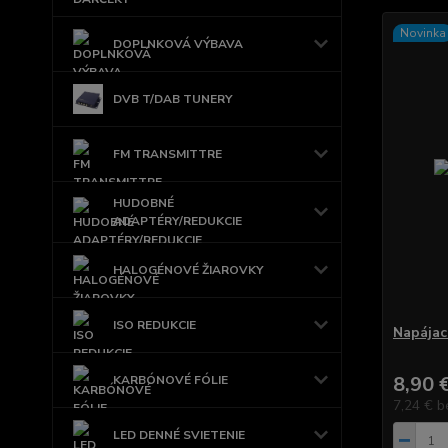
Novinka
DOPLNKOVÁ VÝBAVA
DVB T/DAB TUNERY
FM TRANSMITTRE
HUDOBNÉ
ADAPTÉRY/REDUKCIE
HALOGÉNOVÉ ŽIAROVKY
ISO REDUKCIE
Napájací
8,90 
KARBÓNOVÉ FÓLIE
7,24 €
b
LED DENNÉ SVIETENIE