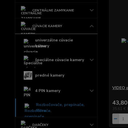
CENTRÁLNE ZAMYKANIE
CÚVACIE KAMERY
univerzálne cúvacie
kamery
špeciálne cúvacie kamery
predné kamery
VIDEO p
4 PIN kamery
43,80
Rozbočovače, prepínače,
35,61 €
filtre
DARČEKY