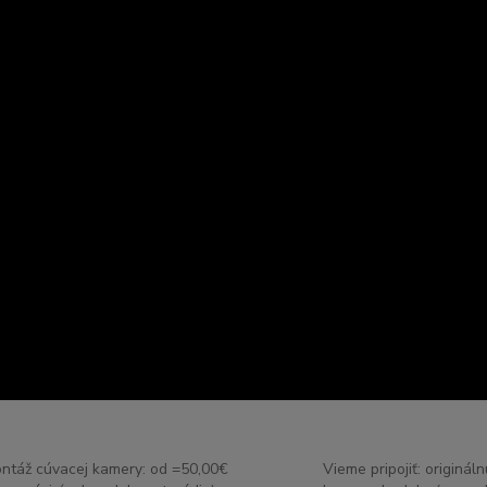
ntáž cúvacej kamery: od =50,00€
Vieme pripojiť: originál