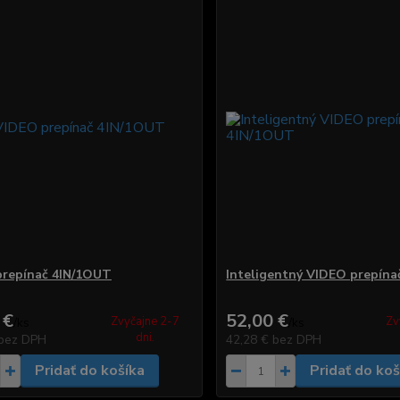
repínač 4IN/1OUT
Inteligentný VIDEO prepín
 €
52,00 €
Zvyčajne 2-7
Zv
/
ks
/
ks
dni.
bez DPH
42,28 €
bez DPH
Pridať do košíka
Pridať do koš