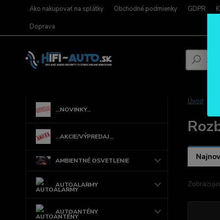
Ako nakupovať na splátky
Obchodné podmienky
GDPR
K
Doprava
Úvod
...NOVINKY...
Rozb
...AKCIE/VÝPREDAJ...
Najnov
AMBIENTNÉ OSVETLENIE
Zobrazuje
AUTOALARMY
AUTOANTÉNY