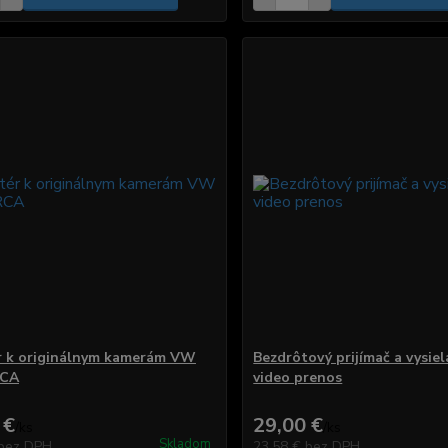
 k originálnym kamerám VW
Bezdrôtový prijímač a vysiel
RCA
video prenos
 €
29,00 €
/
ks
/
ks
Skladom
bez DPH
23,58 €
bez DPH