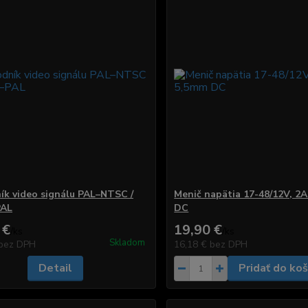
ík video signálu PAL–NTSC /
Menič napätia 17-48/12V, 2A
AL
DC
 €
19,90 €
/
ks
/
ks
Skladom
bez DPH
16,18 €
bez DPH
Detail
Pridať do koš