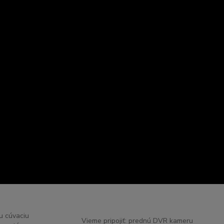
nu cúvaciu
Vieme pripojiť: prednú DVR kameru