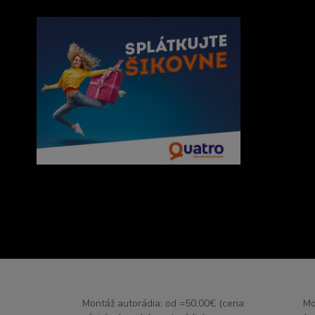
Montáž autorádia: od =50,00€ (cena
Mo