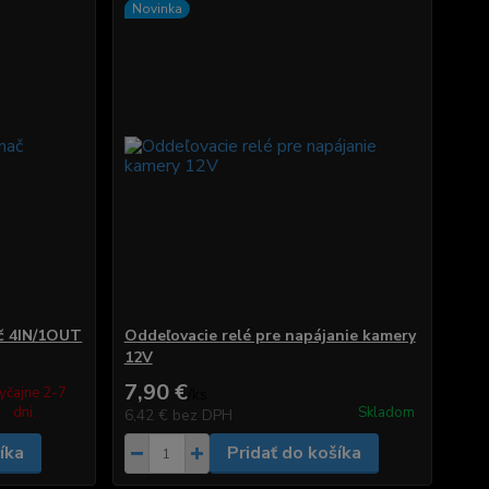
Novinka
ač 4IN/1OUT
Oddeľovacie relé pre napájanie kamery
12V
7,90 €
yčajne 2-7
/
ks
dni.
Skladom
6,42 €
bez DPH
íka
Pridať do košíka