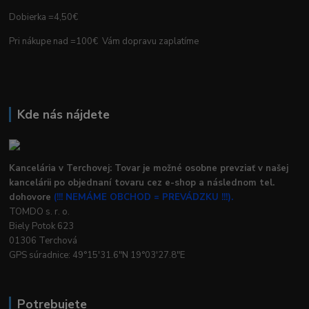
Dobierka =4,50€
Pri nákupe nad =100€ Vám dopravu zaplatíme
Kde nás nájdete
Kancelária v Terchovej: Tovar je možné osobne prevziať v našej
kancelárii po objednaní tovaru cez e-shop a následnom tel.
dohovore
(!!! NEMÁME OBCHOD = PREVÁDZKU !!!).
TOMDO s. r. o.
Biely Potok 623
01306 Terchová
GPS súradnice: 49°15'31.6"N 19°03'27.8"E
Potrebujete