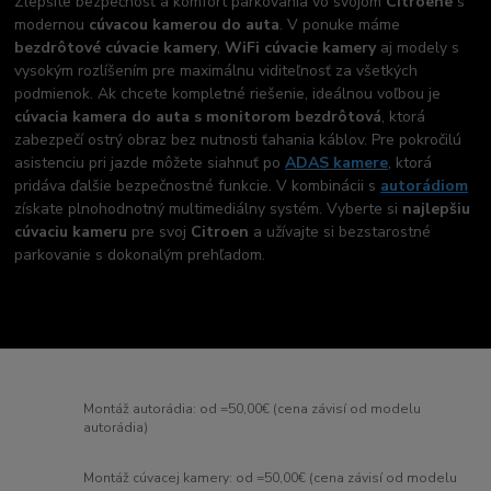
Zlepšite bezpečnosť a komfort parkovania vo svojom
Citroene
s
modernou
cúvacou kamerou do auta
. V ponuke máme
bezdrôtové cúvacie kamery
,
WiFi cúvacie kamery
aj modely s
vysokým rozlíšením pre maximálnu viditeľnosť za všetkých
podmienok. Ak chcete kompletné riešenie, ideálnou voľbou je
cúvacia kamera do auta s monitorom bezdrôtová
, ktorá
zabezpečí ostrý obraz bez nutnosti ťahania káblov. Pre pokročilú
asistenciu pri jazde môžete siahnuť po
ADAS kamere
, ktorá
pridáva ďalšie bezpečnostné funkcie. V kombinácii s
autorádiom
získate plnohodnotný multimediálny systém. Vyberte si
najlepšiu
cúvaciu kameru
pre svoj
Citroen
a užívajte si bezstarostné
parkovanie s dokonalým prehľadom.
Montáž autorádia: od =50,00€ (cena závisí od modelu
autorádia)
Montáž cúvacej kamery: od =50,00€ (cena závisí od modelu