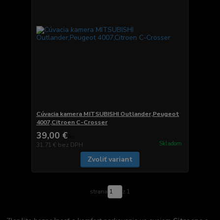
Cúvacia kamera MITSUBISHI Outlander,Peugeot
4007,Citroen C-Crosser
39,00 €
/
ks
Skladom
31,71 €
bez DPH
Zvoliť variant
strana
z 1