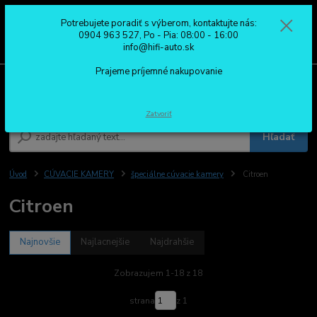
Potrebujete poradiť s výberom, kontaktujte nás:
0
ks
0904 963 527
0904 963 527, Po - Pia: 08:00 - 16:00
za
0,00 €
Po - Pia: 08:00 - 16:00
info@hifi-auto.sk
Prajeme príjemné nakupovanie
Menu
Zatvoriť
Hľadať
Úvod
CÚVACIE KAMERY
špeciálne cúvacie kamery
Citroen
Citroen
Najnovšie
Najlacnejšie
Najdrahšie
Zobrazujem 1-18 z 18
strana
z 1