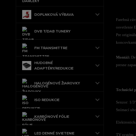
DOPLNKOVÁ VÝBAVA
Farebná cúv
osvetlenie 
DVB T/DAB TUNERY
Pre originá
koncovkami
FM TRANSMITTRE
Montáž:
Dem
HUDOBNÉ
presne zapa
ADAPTÉRY/REDUKCIE
HALOGÉNOVÉ ŽIAROVKY
Technické 
ISO REDUKCIE
Senzor: 1/
Snímací uho
KARBÓNOVÉ FÓLIE
Elektronick
LED DENNÉ SVIETENIE
TV systém: