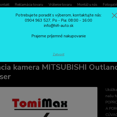
ontakt
Reklamácia tovaru
Vrátenie tovaru
Montáž u nás
Fotogalé
Potrebujete poradiť s výberom, kontaktujte nás:
0904 963 527, Po - Pia: 08:00 - 16:00
Potreb
info@hifi-auto.sk
Zavola
Hľadať
0904
Prajeme príjemné nakupovanie
Po - Pi
CÚVACIE KAMERY
Cúvacia kamera MITSUBISHI Outlander,Peugeot 4007
Zatvoriť
cia kamera MITSUBISHI Outland
ser
Ukážka
našu f
POPRO
A POR
CÚVAC