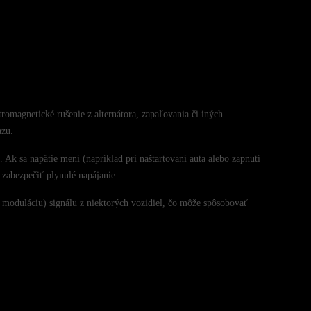
omagnetické rušenie z alternátora, zapaľovania či iných
azu.
 Ak sa napätie mení (napríklad pri naštartovaní auta alebo zapnutí
 zabezpečiť plynulé napájanie.
 moduláciu) signálu z niektorých vozidiel, čo môže spôsobovať