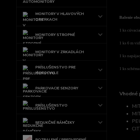
MONITORY V HLAVOVÝCH
Balenie obs
OPIERKACH
1 ks cúvaci
MONITORY STROPNÉ
1 ks 6 m vi
MONITORY V ZRKADLÁCH
1 ks napájac
PRÍSLUŠENSTVO PRE
1 ks schéma
MOTOCYKLE
PARKOVACIE SENZORY
Vhodné 
PRÍSLUŠENSTVO
MIT
MIT
PE
REDUKČNÉ RÁMČEKY
CIT
ROZBALENÉ / PREDVEDENÉ