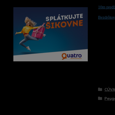
10m predl
Bezdrôtový
Tovar 
CÚVA
Peug