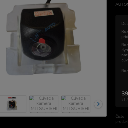
AUTOM
Dos
Roz
prí
Roz
dyn
nat
cúv
Roz
39
31,
Číslo
produkt