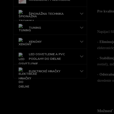
Pre kvalit
ŠPIONÁŽNA TECHNIKA
TUNING
Napájací fi
XENÓNY
- Eliminuj
elektronick
LED OSVETLENIE A PVC
- Stabilizu
PODLAHY DO DIELNE
svetiel), m
ELEKTRICKÉ HRAČKY
- Odstraňu
skreslenie o
Možnosť 