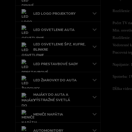
Rozlíšenie:
LED LOGO PROJEKTORY
Počet TV ri
LED OSVETLENIE AUTA
Min. osvetl
Rozlíšenie:
LED OSVETLENIE ŠPZ, KUFRE,
Vodotesné kr
BLINKRE
Pracovná te
LED PRESTAVBOVÉ SADY
Napájanie: 
Spotreba: 
LED ŽIAROVKY DO AUTA
Dĺžka video
MAJÁKY DO AUTA A
VÝSTRAŽNÉ SVETLÁ
MENIČE NAPÄTIA
AUTOMONITORY