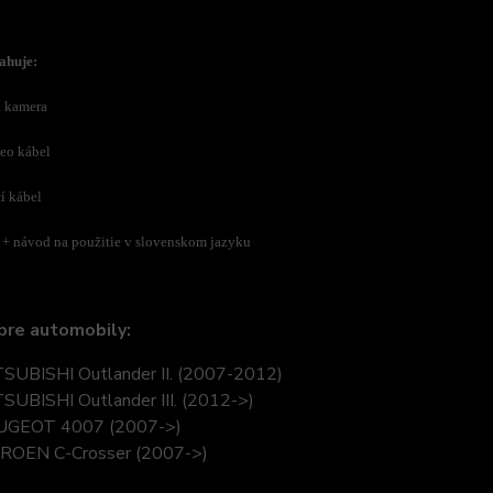
ahuje:
a kamera
deo kábel
í kábel
 +
návod na použitie v slovenskom jazyku
pre automobily:
SUBISHI Outlander II. (2007-2012)
SUBISHI Outlander III. (2012->)
UGEOT 4007 (2007->)
ROEN C-Crosser (2007->)