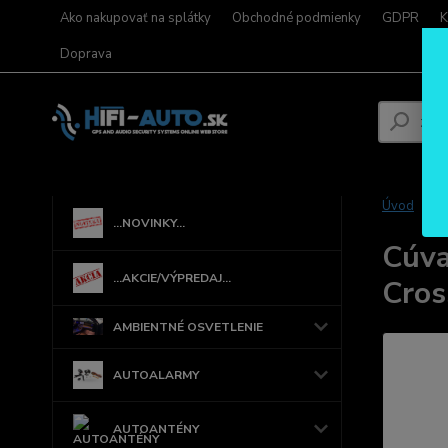
Ako nakupovať na splátky
Obchodné podmienky
GDPR
K
Doprava
Úvod
...NOVINKY...
Cúva
...AKCIE/VÝPREDAJ...
Cros
AMBIENTNÉ OSVETLENIE
AUTOALARMY
AUTOANTÉNY