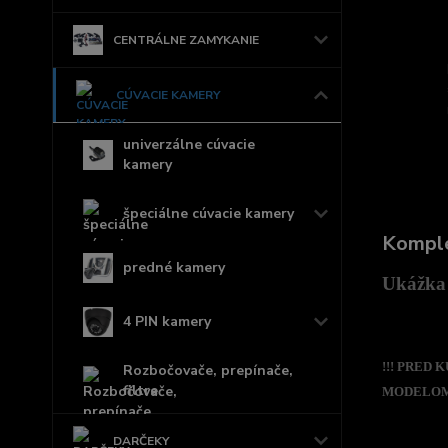
CENTRÁLNE ZAMYKANIE
CÚVACIE KAMERY
univerzálne cúvacie
kamery
špeciálne cúvacie kamery
Komple
predné kamery
Ukážka 
4 PIN kamery
!!! PRED
Rozbočovače, prepínače,
filtre
MODELOM,
DARČEKY