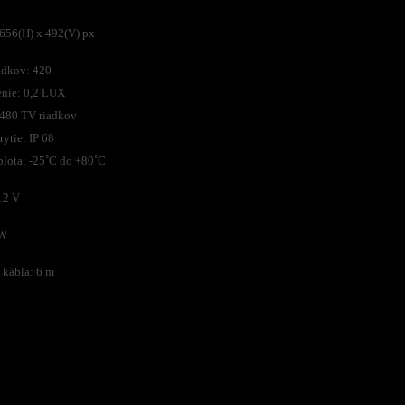
 656(H) x 492(V) px
adkov: 420
enie: 0,2 LUX
 480 TV riadkov
ytie: IP 68
plota: -25˚C do +80˚C
12 V
1W
 kábla: 6 m