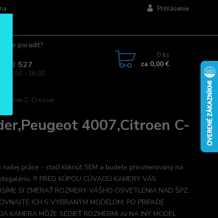
ria
Prihlásenie
ujete poradiť?
jte.
0
ks
za
0,00 €
 963 527
a: 08:00 - 16:00
,Citroen C-Crosser
er,Peugeot 4007,Citroen C-
 našej práce - stačí kliknúť SEM a budete presmerovaný na
otogalériu. !!! PRED KÚPOU CÚVACEJ KAMERY VÁS
SÍME SI ZMERAŤ ROZMERY VÁŠHO OSVETLENIA NAD ŠPZ,
OVNAJTE ICH S VYBRANÝM MODELOM, PO PRÍPADE
IA KAMERA MÔŽE SEDIEŤ ROZMERMI AJ NA INÝ MODEL