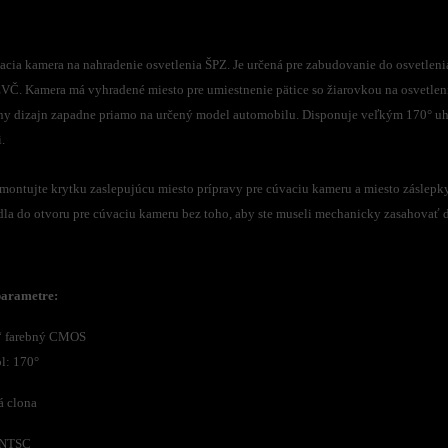
acia kamera na nahradenie osvetlenia ŠPZ. Je určená pre zabudovanie do osvetlen
EVČ. Kamera má vyhradené miesto pre umiestnenie pätice so žiarovkou na osvetlen
lny dizajn zapadne priamo na určený model automobilu. Disponuje veľkým 170° uh
.
ontujte krytku zaslepujúcu miesto prípravy pre cúvaciu kameru a miesto záslepk
dla do otvoru pre cúvaciu kameru bez toho, aby ste museli mechanicky zasahovať d
parametre:
3“ farebný CMOS
l: 170°
á clona
 NTSC