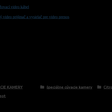
žovací video kábel
 video prijímač a vysielač pre video prenos
zaradený v kategóriách
CIE KAMERY
špeciálne cúvacie kamery
Citr
eot