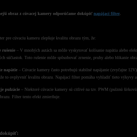
nejší obraz z cúvacej kamery odporúčame dokúpiť
napájací filter
.
lter pre cúvaciu kameru zlepšuje kvalitu obrazu tým, že:
e rušenie
– V mnohých autách sa môže vyskytovať kolísanie napätia alebo elektr
ých súčiastok. Toto rušenie môže spôsobovať zrnenie, pruhy alebo blikanie obr
je napätie
– Cúvacie kamery často potrebujú stabilné napájanie (zvyčajne 12V).
ôže to ovplyvniť kvalitu obrazu. Napájací filter pomáha vyhladiť tieto výkyvy a
je pulzácie
– Niektoré cúvacie kamery sú citlivé na tzv. PWM (pulznú šírkovú
brazu. Filter tento efekt zmierňuje.
dokúpiť: