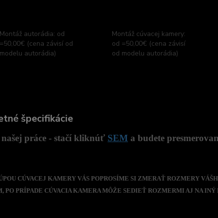
Montáž autorádia: od
Montáž cúvacej kamery:
=50,00€ (cena závisí od
od =50,00€ (cena závisí
modelu autorádia)
od modelu autorádia)
tné špecifikácie
našej práce - stačí kliknúť
SEM
a budete presmerovaný
 KÚPOU CÚVACEJ KAMERY VÁS POPROSÍME SI ZMERAŤ ROZMERY VÁŠH
 PO PRÍPADE CÚVACIA KAMERA MÔŽE SEDIEŤ ROZMERMI AJ NA INÝ 