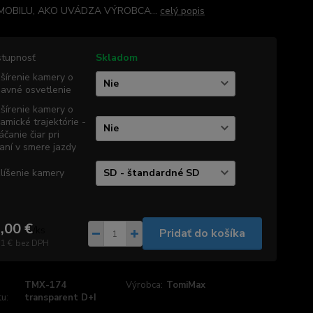
OBILU, AKO UVÁDZA VÝROBCA...
celý popis
tupnosť
Skladom
šírenie kamery o
davné osvetlenie
šírenie kamery o
amické trajektórie -
áčanie čiar pri
aní v smere jazdy
líšenie kamery
,00 €
/
ks
Pridať do košíka
71 €
bez DPH
TMX-174
Výrobca:
TomiMax
u:
transparent D+I