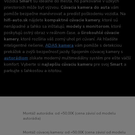
Vozidlá
Smart
sú ideálne do mesta, no parkovanie v úzkych
priestoroch môže byť výzvou.
Cúvacia kamera do auta
vám
pomôže bezpečne manévrovať a predísť poškodeniu vozidla. Na
hifi-auto.sk
nájdete
kompaktné cúvacie kamery
, ktoré sú
nenápadné a ľahko sa inštalujú,
modely s monitorom
, ktoré
poskytujú ostrý obraz v reálnom čase, a
širokouhlé cúvacie
kamery
, ktoré rozšíria váš zorný uhol pri cúvaní. Ak hľadáte
inteligentné riešenie,
ADAS kamera
vám pomôže s detekciou
prekážok a zvýši bezpečnosť jazdy. Spojením cúvacej kamery s
autorádiom
získate moderný multimediálny systém pre ešte väčší
komfort. Vyberte si
najlepšiu cúvaciu kameru
pre svoj
Smart
a
parkujte s ľahkosťou a istotou.
Montáž autorádia: od =50,00€ (cena závisí od modelu
autorádia)
Montáž cúvacej kamery: od =50,00€ (cena závisí od modelu