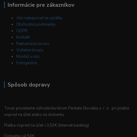
Informácie pre zákazníkov
Ako nakupovať na splátky
Obchodné podmienky
GDPR
Kontakt
Reklamácia tovaru
Vrátenie tovaru
Montáž u nás
Fotogaléria
Spôsob dopravy
Tovar posielame výhrade kuriérom Packeta Slovakia s. r. o. pri platbe
vopred na účet alebo na dobierku.
Platba vopred na účet =3,50€ (Internet banking)
Dobierka =4,50€