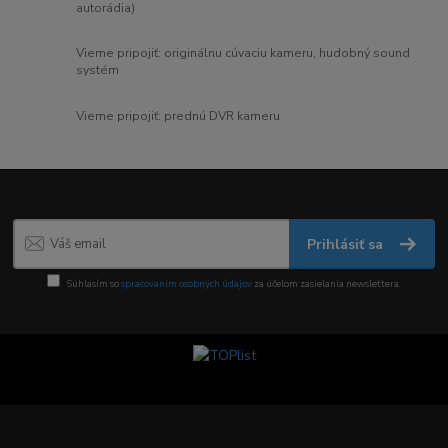
autorádia)
Vieme pripojiť: originálnu cúvaciu kameru, hudobný sound
systém
Vieme pripojiť: prednú DVR kameru
Prihlásiť sa
Súhlasím so
spracovaním osobných údajov
za účelom zasielania newslettera.