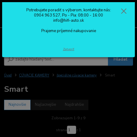
Potrebujete poradiť s výberom, kontaktujte nás:
0
ks
0904 963 527
0904 963 527, Po - Pia: 08:00 - 16:00
za
0,00 €
Po - Pia: 08:00 - 16:00
info@hifi-auto.sk
Prajeme príjemné nakupovanie
Menu
Zatvoriť
Hľadať
Úvod
CÚVACIE KAMERY
špeciálne cúvacie kamery
Smart
Smart
Najnovšie
Najlacnejšie
Najdrahšie
Zobrazujem 1-9 z 9
strana
z 1