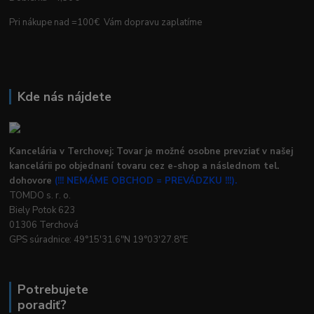
Pri nákupe nad =100€ Vám dopravu zaplatíme
Kde nás nájdete
Kancelária v Terchovej: Tovar je možné osobne prevziať v našej
kancelárii po objednaní tovaru cez e-shop a následnom tel.
dohovore
(!!! NEMÁME OBCHOD = PREVÁDZKU !!!).
TOMDO s. r. o.
Biely Potok 623
01306 Terchová
GPS súradnice: 49°15'31.6"N 19°03'27.8"E
Potrebujete
poradiť?