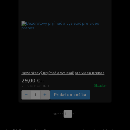
Bezdrôtový prijímač a vysielač pre video prenos
29,00 €
/
ks
Skladom
23,58 €
bez DPH
Pridať do košíka
strana
z 1