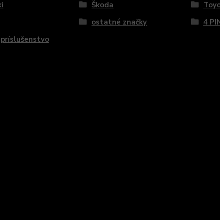
i
Škoda
Toy
ostatné značky
4 PI
 príslušenstvo