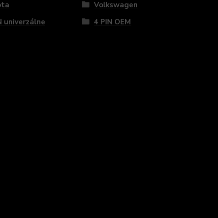
ota
Volkswagen
N univerzálne
4 PIN OEM