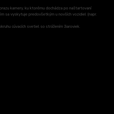
obrazu kamery, ku ktorému dochádza po naštartovaní
ém sa vyskytuje predovšetkým u novších vozidiel (napr.
kruhu cúvacích svetiel so strážením žiaroviek.