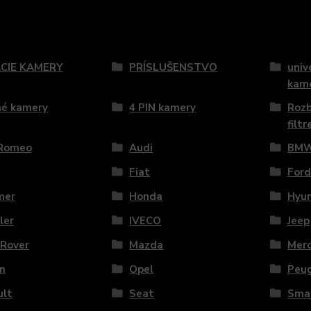
zaradený v kategóriách
CIE KAMERY
PRÍSLUŠENSTVO
univ
kam
né kamery
4 PIN kamery
Rozb
filtr
 Romeo
Audi
BM
Fiat
Ford
mer
Honda
Hyu
ler
IVECO
Jeep
 Rover
Mazda
Mer
n
Opel
Peu
ult
Seat
Sma