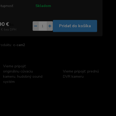
tupnosť
Skladom
90 €
/
ks
Pridať do košíka
 €
bez DPH
roduktu:
c-cam2
Vieme pripojiť:
originálnu cúvaciu
Vieme pripojiť: prednú
kameru, hudobný sound
DVR kameru
systém