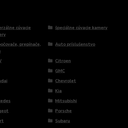
erzálne cúvacie
špeciálne cúvacie kamery
ery
očovače, prepínače,
Auto príslušenstvo
e
W
Citroen
GMC
ndai
Chevrolet
Kia
cedes
Mitsubishi
geot
Porsche
rt
Subaru