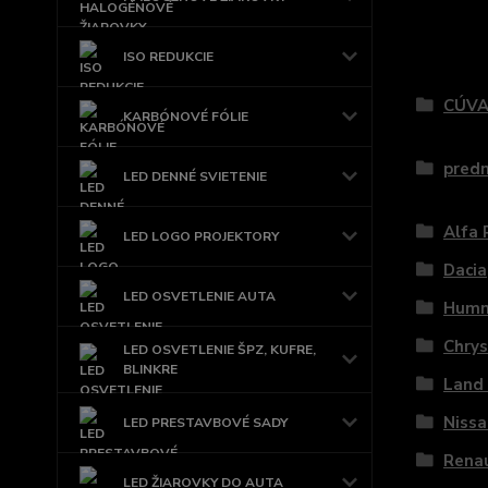
Tovar 
ISO REDUKCIE
CÚVA
KARBÓNOVÉ FÓLIE
pred
LED DENNÉ SVIETENIE
Alfa
LED LOGO PROJEKTORY
Dacia
LED OSVETLENIE AUTA
Hum
Chrys
LED OSVETLENIE ŠPZ, KUFRE,
BLINKRE
Land
Nissa
LED PRESTAVBOVÉ SADY
Rena
LED ŽIAROVKY DO AUTA