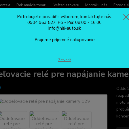
ontakt
Reklamácia tovaru
Vrátenie tovaru
Montáž u nás
Fotogalé
Potrebujete poradiť s výberom, kontaktujte nás:
0904 963 527, Po - Pia: 08:00 - 16:00
Potreb
info@hifi-auto.sk
Zavola
Hľadať
0904
Prajeme príjemné nakupovanie
Po - Pi
PRÍSLUŠENSTVO
Oddeľovacie relé pre napájanie kamery 12V
Zatvoriť
ľovacie relé pre napájanie kam
Oddeľo
rozpad
motora
problé
koncer