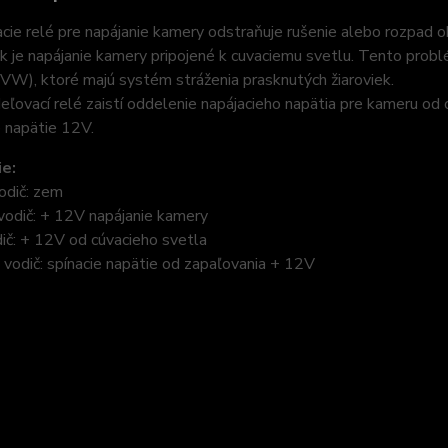
ie relé pre napájanie kamery odstraňuje rušenie alebo rozpad 
k je napájanie kamery pripojené k cuvaciemu svetlu. Tento probl
VW), ktoré majú systém stráženia prasknutých žiaroviek.
ľovací relé zaistí oddelenie napájacieho napätia pre kameru od o
 napätie 12V.
ie:
vodič: zem
vodič: + 12V napájanie kamery
dič: + 12V od cúvacieho svetla
 vodič: spínacie napätie od zapaľovania + 12V