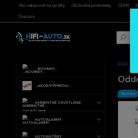
Ako nakupovať na splátky
Obchodné podmienky
GDPR
K
Doprava
Úvod
...NOVINKY...
Odde
...AKCIE/VÝPREDAJ...
Novinka
AMBIENTNÉ OSVETLENIE
AUTOALARMY
AUTOANTÉNY