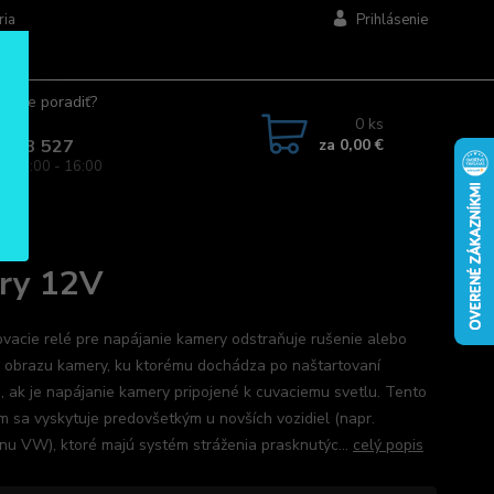
ria
Prihlásenie
ujete poradiť?
jte.
0
ks
za
0,00 €
 963 527
a: 08:00 - 16:00
ery 12V
vacie relé pre napájanie kamery odstraňuje rušenie alebo
 obrazu kamery, ku ktorému dochádza po naštartovaní
, ak je napájanie kamery pripojené k cuvaciemu svetlu. Tento
m sa vyskytuje predovšetkým u novších vozidiel (napr.
nu VW), ktoré majú systém stráženia prasknutýc...
celý popis