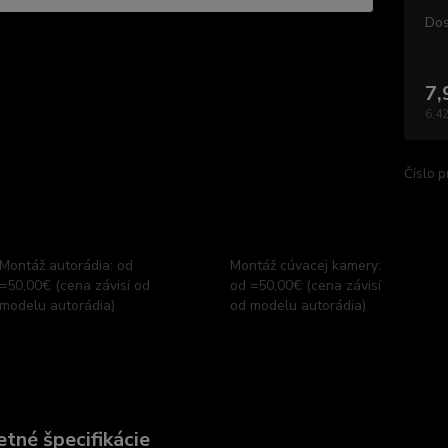
Dos
7,
6,42
Číslo p
Montáž autorádia: od
Montáž cúvacej kamery:
=50,00€ (cena závisí od
od =50,00€ (cena závisí
modelu autorádia)
od modelu autorádia)
tné špecifikácie