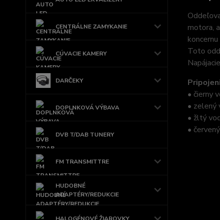
Oddeľovac
motora, a
CENTRÁLNE ZAMYKANIE
koncernu 
Toto odde
CÚVACIE KAMERY
Napájacie
DARČEKY
Pripojen
• čierny 
• zelený 
DOPLNKOVÁ VÝBAVA
• žltý vo
• červený
DVB T/DAB TUNERY
FM TRANSMITTRE
HUDOBNÉ
ADAPTÉRY/REDUKCIE
HALOGÉNOVÉ ŽIAROVKY