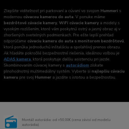
Zlepšite viditeľnosť pri parkovaní a cúvaní vo svojom
Hummeri
s
modernou
cúvacou kamerou do auta
. V ponuke máme
bezdrôtové cúvacie kamery
,
WiFi cúvacie kamery
a modely s
vysokým rozlíšením, ktoré vám poskytnú ostrý a jasný obraz aj v
zhoršených svetelných podmienkach. Pre ešte lepší prehľad
odporúčame
cúvaciu kameru do auta s monitorom bezdrôtovú
,
ktorá ponúka jednoduchú inštaláciu a spoľahlivý prenos obrazu.
Ak hľadáte pokročilé bezpečnostné riešenia, ideálnou voľbou je
ADAS kamera
, ktorá poskytuje ďalšiu asistenciu pri jazde.
Skombinovaním cúvacej kamery s
autorádiom
získate
plnohodnotný multimediálny systém. Vyberte si
najlepšiu cúvaciu
kameru
pre svoj
Hummer
a jazdite s istotou a bezpečnosťou.
Montáž autorádia: od =50,00€ (cena závisí od modelu
autorádia)