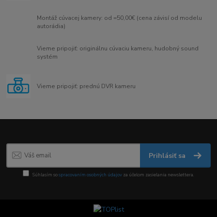
Montáž cúvacej kamery: od =50,00€ (cena závisí od modelu
autorádia)
Vieme pripojiť: originálnu cúvaciu kameru, hudobný sound
systém
Vieme pripojiť: prednú DVR kameru
Prihlásiť sa
Súhlasím so
spracovaním osobných údajov
za účelom zasielania newslettera.