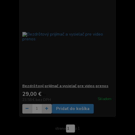
Bezdrôtový prijímač a vysielač pre video prenos
29,00 €
/
ks
Skladom
23,58 €
bez DPH
Pridať do košíka
strana
z 1