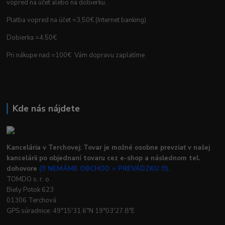
vopred na účet alebo na dobierku.
Platba vopred na účet =3,50€ (Internet banking)
Dobierka =4,50€
Pri nákupe nad =100€ Vám dopravu zaplatíme
Kde nás nájdete
Kancelária v Terchovej: Tovar je možné osobne prevziať v našej
kancelárii po objednaní tovaru cez e-shop a následnom tel.
dohovore
(!!! NEMÁME OBCHOD = PREVÁDZKU !!!).
TOMDO s. r. o.
Biely Potok 623
01306 Terchová
GPS súradnice: 49°15'31.6"N 19°03'27.8"E