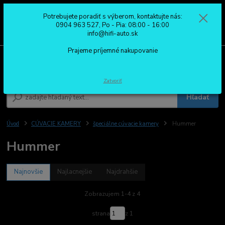
Potrebujete poradiť s výberom, kontaktujte nás:
0
ks
0904 963 527
0904 963 527, Po - Pia: 08:00 - 16:00
za
0,00 €
Po - Pia: 08:00 - 16:00
info@hifi-auto.sk
Prajeme príjemné nakupovanie
Menu
Zatvoriť
Hľadať
Úvod
CÚVACIE KAMERY
špeciálne cúvacie kamery
Hummer
Hummer
Najnovšie
Najlacnejšie
Najdrahšie
Zobrazujem 1-4 z 4
strana
z 1