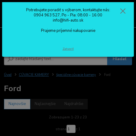
Potrebujete poradiť s výberom, kontaktujte nás:
0
ks
0904 963 527
0904 963 527, Po - Pia: 08:00 - 16:00
za
0,00 €
Po - Pia: 08:00 - 16:00
info@hifi-auto.sk
Prajeme príjemné nakupovanie
Menu
Zatvoriť
Hľadať
Úvod
CÚVACIE KAMERY
špeciálne cúvacie kamery
Ford
Ford
Najnovšie
Najlacnejšie
Najdrahšie
Zobrazujem 1-23 z 23
strana
z 1