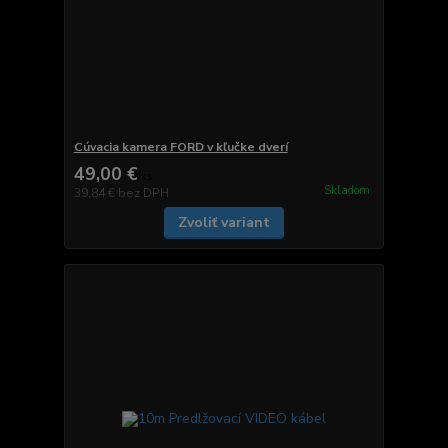
Cúvacia kamera FORD v kľučke dverí
49,00 €
/
ks
Skladom
39,84 €
bez DPH
Zvoliť variant