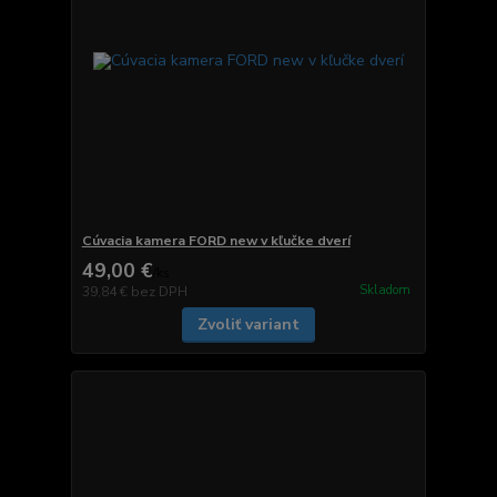
Cúvacia kamera FORD new v kľučke dverí
49,00 €
/
ks
Skladom
39,84 €
bez DPH
Zvoliť variant