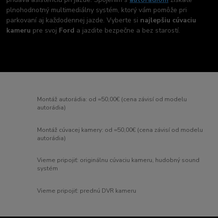
plnohodnotný multimediálny systém, ktorý vám pomôže pri
parkovaní aj každodennej jazde. Vyberte si
najlepšiu cúvaciu
kameru
pre svoj
Ford
a jazdite bezpečne a bez starostí.
Montáž autorádia: od =50,00€ (cena závisí od modelu
autorádia)
Montáž cúvacej kamery: od =50,00€ (cena závisí od modelu
autorádia)
Vieme pripojiť: originálnu cúvaciu kameru, hudobný sound
systém
Vieme pripojiť: prednú DVR kameru