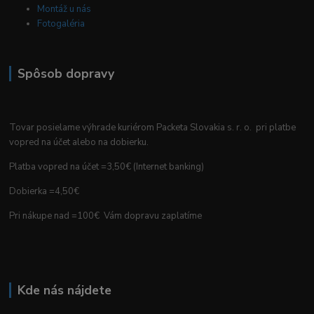
Montáž u nás
Fotogaléria
Spôsob dopravy
Tovar posielame výhrade kuriérom Packeta Slovakia s. r. o. pri platbe
vopred na účet alebo na dobierku.
Platba vopred na účet =3,50€ (Internet banking)
Dobierka =4,50€
Pri nákupe nad =100€ Vám dopravu zaplatíme
Kde nás nájdete