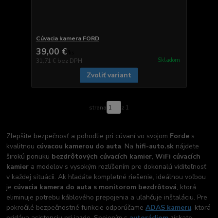
Cúvacia kamera FORD
39,00 €
/
ks
Skladom
31,71 €
bez DPH
Zvoliť variant
strana
z 1
Zlepšite bezpečnosť a pohodlie pri cúvaní vo svojom
Forde
s
kvalitnou
cúvacou kamerou do auta
. Na
hifi-auto.sk
nájdete
širokú ponuku
bezdrôtových cúvacích kamier
,
WiFi cúvacích
kamier
a modelov s vysokým rozlíšením pre dokonalú viditeľnosť
v každej situácii. Ak hľadáte kompletné riešenie, ideálnou voľbou
je
cúvacia kamera do auta s monitorom bezdrôtová
, ktorá
eliminuje potrebu káblového prepojenia a uľahčuje inštaláciu. Pre
pokročilé bezpečnostné funkcie odporúčame
ADAS kameru
, ktorá
pridáva asistenciu pri jazde. Spojením s
autorádiom
získate