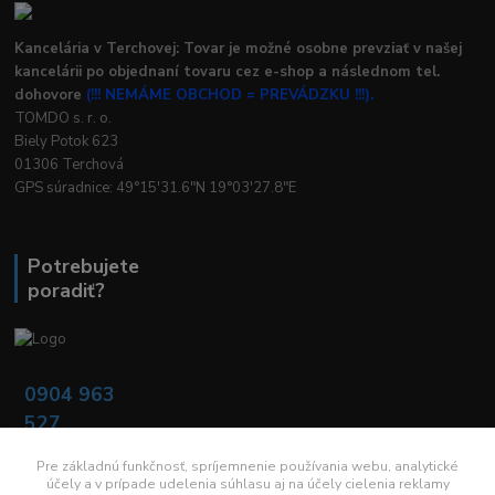
Kancelária v Terchovej: Tovar je možné osobne prevziať v našej
kancelárii po objednaní tovaru cez e-shop a následnom tel.
dohovore
(!!! NEMÁME OBCHOD = PREVÁDZKU !!!).
TOMDO s. r. o.
Biely Potok 623
01306 Terchová
GPS súradnice: 49°15'31.6"N 19°03'27.8"E
Potrebujete
poradiť?
0904 963
527
Po - Pia: 08:00 -
16:00
Pre základnú funkčnosť, spríjemnenie používania webu, analytické
účely a v prípade udelenia súhlasu aj na účely cielenia reklamy