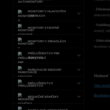
- Eliminuj
MONITORY V HLAVOVÝCH
elektronick
OPIERKACH
- Stabilizu
MONITORY STROPNÉ
svetiel), m
- Odstraňu
MONITORY V ZRKADLÁCH
skreslenie o
PRÍSLUŠENSTVO PRE
MOTOCYKLE
PARKOVACIE SENZORY
Možnosť 
PRÍSLUŠENSTVO
10m predl
Bezdrôtový
REDUKČNÉ RÁMČEKY