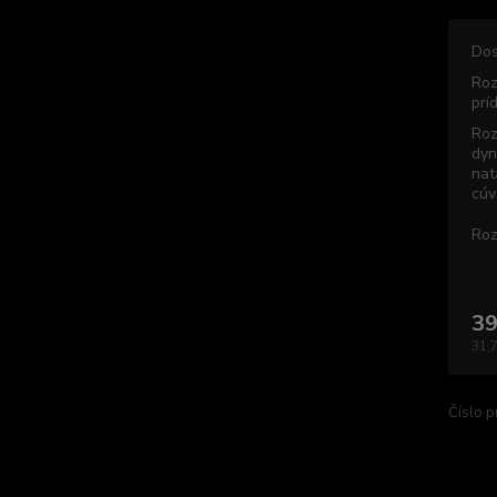
Dos
Roz
prí
Roz
dyn
nat
cúv
Roz
39
31,
Číslo p