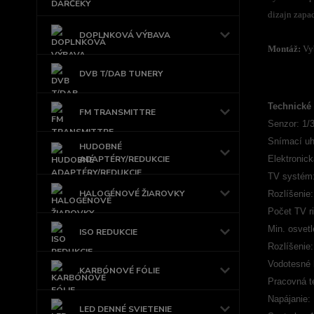
dizajn zapa
DOPLNKOVÁ VÝBAVA
Montáž:
Vy
DVB T/DAB TUNERY
Technické 
FM TRANSMITTRE
Senzor: 1/
Snímací uh
HUDOBNÉ
ADAPTÉRY/REDUKCIE
Elektronick
TV systém
HALOGÉNOVÉ ŽIAROVKY
Rozlíšenie:
Počet TV r
Min. osvetl
ISO REDUKCIE
Rozlíšenie
Vodotesné k
KARBÓNOVÉ FÓLIE
Pracovná t
Napájanie:
LED DENNÉ SVIETENIE