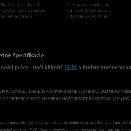
Montáž autorádia: od
Montáž cúvacej kamery:
=50,00€ (cena závisí od
od =50,00€ (cena závisí
modelu autorádia)
od modelu autorádia)
tné špecifikácie
našej práce - stačí kliknúť
SEM
a budete presmerovaný
 KÚPOU CÚVACEJ KAMERY VÁS POPROSÍME SI ZMERAŤ ROZMERY VÁŠH
 PO PRÍPADE CÚVACIA KAMERA MÔŽE SEDIEŤ ROZMERMI AJ NA INÝ 
acia kamera s IR (nočným videním) na nahradenie osvetlenia ŠPZ. Je určená pre z
ôvodné osvetlenie EVČ. Kamera zároveň zobrazuje pomocné trajektórie pre parko