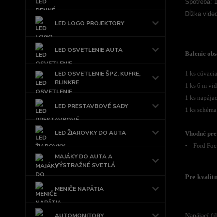
Spotreba: 
Dĺžka vide
LED LOGO PROJEKTORY
LED OSVETLENIE AUTA
Balenie obs
LED OSVETLENIE ŠPZ, KUFRE,
1 ks cúvaci
BLINKRE
1 ks 6 m vi
1 ks napájac
LED PRESTAVBOVÉ SADY
1 ks schéma
LED ŽIAROVKY DO AUTA
Vhodné pre
• Ford Foc
MAJÁKY DO AUTA A
VÝSTRAŽNÉ SVETLÁ
Pre kvalit
MENIČE NAPÄTIA
AUTOMONITORY
Napájací fi