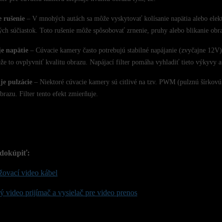
e rušenie
– V mnohých autách sa môže vyskytovať kolísanie napätia alebo elektr
ých súčiastok. Toto rušenie môže spôsobovať zrnenie, pruhy alebo blikanie obr
je napätie
– Cúvacie kamery často potrebujú stabilné napájanie (zvyčajne 12V).
ôže to ovplyvniť kvalitu obrazu. Napájací filter pomáha vyhladiť tieto výkyvy a
je pulzácie
– Niektoré cúvacie kamery sú citlivé na tzv. PWM (pulznú šírkovú
brazu. Filter tento efekt zmierňuje.
dokúpiť:
žovací video kábel
 video prijímač a vysielač pre video prenos