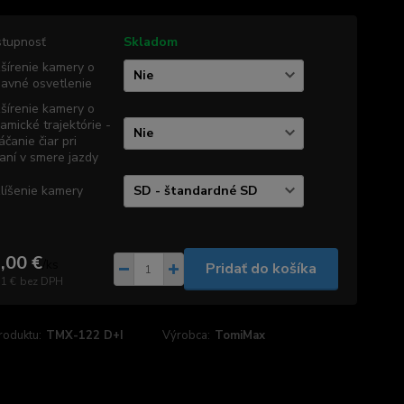
tupnosť
Skladom
šírenie kamery o
davné osvetlenie
šírenie kamery o
amické trajektórie -
áčanie čiar pri
aní v smere jazdy
líšenie kamery
,00 €
/
ks
Pridať do košíka
71 €
bez DPH
roduktu:
TMX-122 D+I
Výrobca:
TomiMax