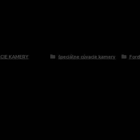
zaradený v kategóriách
CIE KAMERY
špeciálne cúvacie kamery
Ford