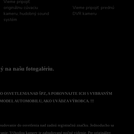
Vieme pripojiť:
originálnu cúvaciu
Vieme pripojiť: prednú
kameru, hudobný sound
DVR kameru
systém
 na našu fotogalériu.
O OSVETLENIA NAD ŠPZ, A POROVNAJTE ICH S VYBRANÝM
MODEL AUTOMOBILU, AKO UVÁDZA VÝROBCA. !!!
abudovanie do osvetlenia nad zadnú registračnú značku. Jednoducho sa
vanie. Výhodou kamery je zabudované nočné videnie. Pre originálny