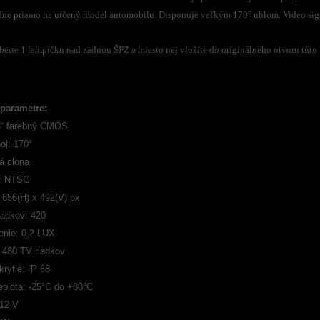
dne priamo na určený model automobilu. Disponuje veľkým 170° uhlom. Video sig
berte 1 lampičku nad zadnou ŠPZ a miesto nej vložíte do originálneho otvoru túto
parametre:
3“ farebný CMOS
ol: 170°
á clona
: NTSC
 656(H) x 492(V) px
iadkov: 420
enie: 0,2 LUX
: 480 TV riadkov
rytie: IP 68
eplota: -25°C do +80°C
 12 V