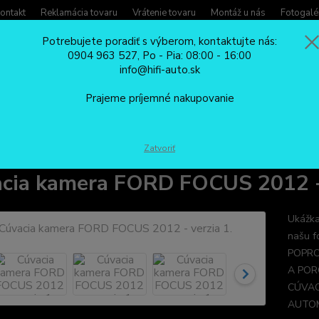
ontakt
Reklamácia tovaru
Vrátenie tovaru
Montáž u nás
Fotogalé
Potrebujete poradiť s výberom, kontaktujte nás:
0904 963 527, Po - Pia: 08:00 - 16:00
Potreb
info@hifi-auto.sk
Zavola
Hľadať
0904
Prajeme príjemné nakupovanie
Po - Pi
CÚVACIE KAMERY
Cúvacia kamera FORD FOCUS 2012 - verzia 1.
Zatvoriť
cia kamera FORD FOCUS 2012 - 
Ukážka
našu f
POPRO
A POR
CÚVAC
AUTOM