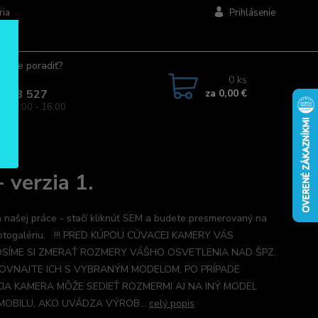
ria
Prihlásenie
ujete poradiť?
jte.
0
ks
za
0,00 €
 963 527
a: 08:00 - 16:00
verzia 1.
 našej práce - stačí kliknúť SEM a budete presmerovaný na
otogalériu. !!! PRED KÚPOU CÚVACEJ KAMERY VÁS
SÍME SI ZMERAŤ ROZMERY VÁŠHO OSVETLENIA NAD ŠPZ,
OVNAJTE ICH S VYBRANÝM MODELOM, PO PRÍPADE
IA KAMERA MÔŽE SEDIEŤ ROZMERMI AJ NA INÝ MODEL
OBILU, AKO UVÁDZA VÝROB...
celý popis