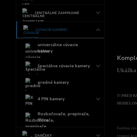
CENTRÁLNE ZAMYKANIE
CÚVACIE KAMERY
univerzálne cúvacie
kamery
Komple
špeciálne cúvacie kamery
Ukážka 
predné kamery
!!! PRED
4 PIN kamery
MODELOM,
Rozbočovače, prepínače,
filtre
Farebná cúv
DARČEKY
vymení za p