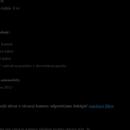
1W
o kábla: 6 m
ahuje:
a kamera
deo kábel
í kábel
 + návod na použitie v slovenskom jazyku
 automobily:
us 2012-
nejší obraz z cúvacej kamery odporúčame dokúpiť
napájací filter
.
lter pre cúvaciu kameru zlepšuje kvalitu obrazu tým, že: