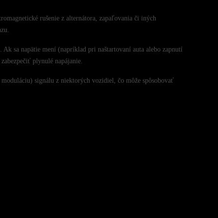
omagnetické rušenie z alternátora, zapaľovania či iných
azu.
 Ak sa napätie mení (napríklad pri naštartovaní auta alebo zapnutí
 zabezpečiť plynulé napájanie.
 moduláciu) signálu z niektorých vozidiel, čo môže spôsobovať