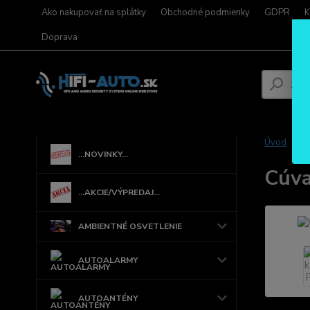
Ako nakupovať na splátky
Obchodné podmienky
GDPR
K
Doprava
Úvod
...NOVINKY...
Cúva
...AKCIE/VÝPREDAJ...
AMBIENTNÉ OSVETLENIE
AUTOALARMY
AUTOANTÉNY