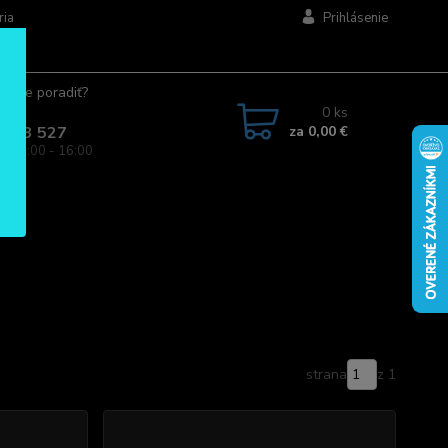
ria
Prihlásenie
ujete poradiť?
jte.
0
ks
za
0,00 €
 963 527
a: 08:00 - 16:00
strana
z 1