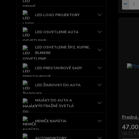
LED LOGO PROJEKTORY
LED OSVETLENIE AUTA
LED OSVETLENIE ŠPZ, KUFRE,
BLINKRE
LED PRESTAVBOVÉ SADY
LED ŽIAROVKY DO AUTA
MAJÁKY DO AUTA A
VÝSTRAŽNÉ SVETLÁ
Predná 
MENIČE NAPÄTIA
47,00
38,21 €
AUTOMONITORY