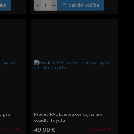
íka
Pridať do košíka
a pre
Predná PAL kamera vonkajšia pre
vozidlá Toyota
49,90 €
yčajne 2-7
Zvyčajne 2-7
/
ks