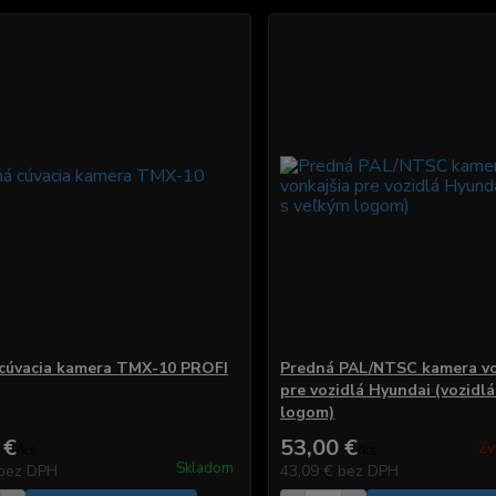
cúvacia kamera TMX-10 PROFI
Predná PAL/NTSC kamera vo
pre vozidlá Hyundai (vozidlá
logom)
 €
53,00 €
Zv
/
ks
/
ks
Skladom
bez DPH
43,09 €
bez DPH