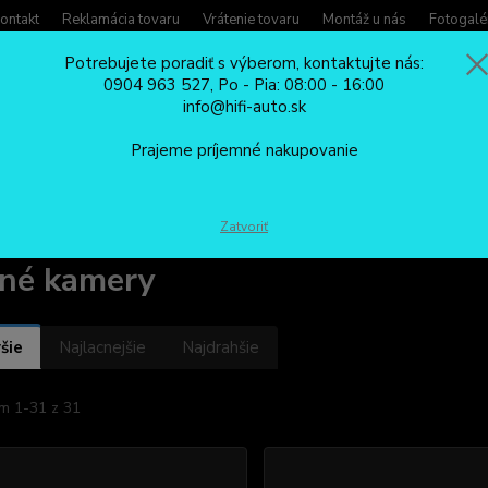
ontakt
Reklamácia tovaru
Vrátenie tovaru
Montáž u nás
Fotogalé
Potrebujete poradiť s výberom, kontaktujte nás:
0904 963 527, Po - Pia: 08:00 - 16:00
Potreb
info@hifi-auto.sk
Zavola
Hľadať
0904
Prajeme príjemné nakupovanie
Po - Pi
CÚVACIE KAMERY
predné kamery
Zatvoriť
né kamery
šie
Najlacnejšie
Najdrahšie
m 1-31 z 31