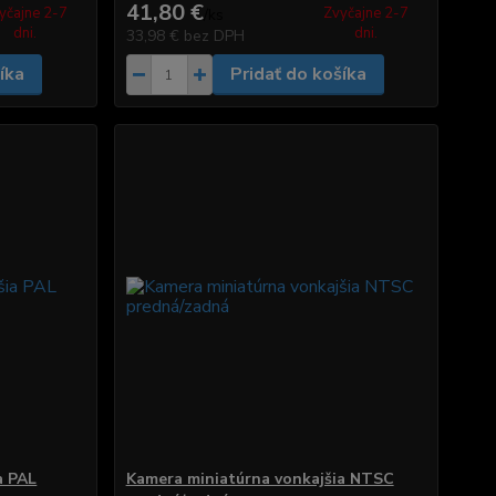
41,80 €
yčajne 2-7
Zvyčajne 2-7
/
ks
dni.
dni.
33,98 €
bez DPH
íka
Pridať do košíka
a PAL
Kamera miniatúrna vonkajšia NTSC