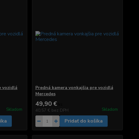
 vozidlá
Predná kamera vonkajšia pre vozidlá
Mercedes
49,90 €
/
ks
Skladom
Skladom
40,57 €
bez DPH
íka
Pridať do košíka