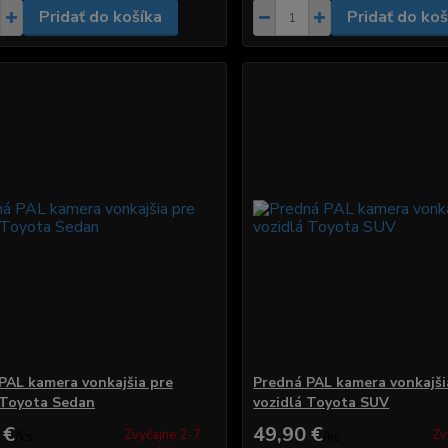
Pridať do košíka
Pridať do koš
PAL kamera vonkajšia pre
Predná PAL kamera vonkajši
 Toyota Sedan
vozidlá Toyota SUV
 €
49,90 €
Zvyčajne 2-7
Zv
/
ks
/
ks