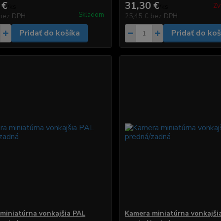
 €
31,30 €
Zv
/
ks
/
ks
Skladom
bez DPH
25,45 €
bez DPH
Pridať do košíka
Pridať do koš
miniatúrna vonkajšia PAL
Kamera miniatúrna vonkajši