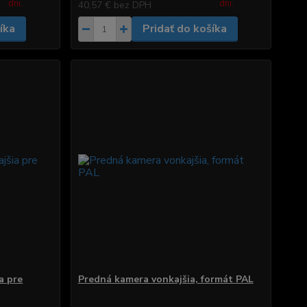
dni.
dni.
40,57 €
bez DPH
íka
Pridať do košíka
a pre
Predná kamera vonkajšia, formát PAL