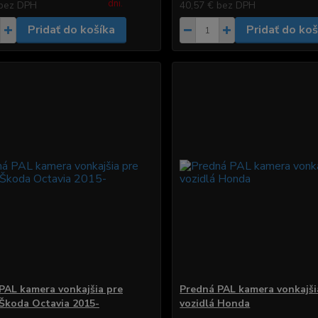
dni.
bez DPH
40,57 €
bez DPH
Pridať do košíka
Pridať do koš
PAL kamera vonkajšia pre
Predná PAL kamera vonkajši
 Škoda Octavia 2015-
vozidlá Honda