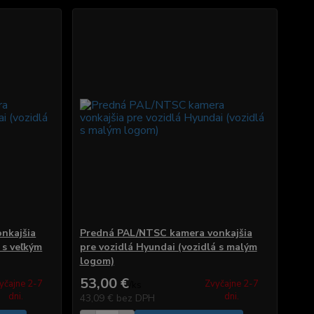
nkajšia
Predná PAL/NTSC kamera vonkajšia
 s veľkým
pre vozidlá Hyundai (vozidlá s malým
logom)
53,00 €
yčajne 2-7
Zvyčajne 2-7
/
ks
dni.
dni.
43,09 €
bez DPH