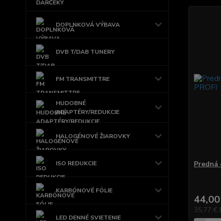
DOPLNKOVÁ VÝBAVA
DVB T/DAB TUNERY
FM TRANSMITTRE
HUDOBNÉ
ADAPTÉRY/REDUKCIE
HALOGÉNOVÉ ŽIAROVKY
ISO REDUKCIE
Predná 
KARBÓNOVÉ FÓLIE
44,00
35,77 €
LED DENNÉ SVIETENIE