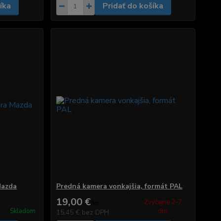
íka
Pridať do košíka
Mazda
Predná kamera vonkajšia, formát PAL
19,00 €
Zvyčajne 2-7
/
ks
Skladom
dni.
15,45 €
bez DPH