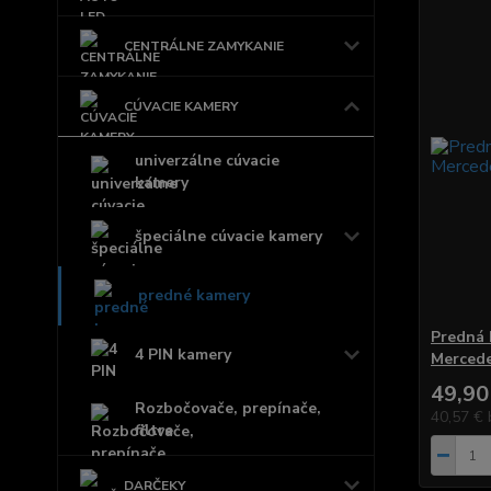
CENTRÁLNE ZAMYKANIE
CÚVACIE KAMERY
univerzálne cúvacie
kamery
špeciálne cúvacie kamery
predné kamery
Predná 
4 PIN kamery
Mercede
49,90
Rozbočovače, prepínače,
40,57 €
filtre
DARČEKY