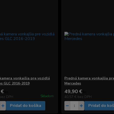
kamera vonkajšia pre vozidlá
Predná kamera vonkajšia pre
s GLC 2016-2019
Mercedes
 €
49,90 €
/
ks
/
ks
Skladom
bez DPH
40,57 €
bez DPH
Pridať do košíka
Pridať do koš