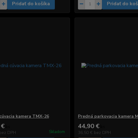
Pridať do košíka
Pridať do koš
cúvacia kamera TMX-26
Predná parkovacia kamera 
 €
44,90 €
/
ks
/
ks
Skladom
bez DPH
36,50 €
bez DPH