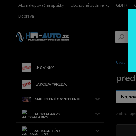
Ako nakupovať na splátky
Obchodné podmienky
GDPR
K
Doprava
Úvod
...NOVINKY...
pred
...AKCIE/VÝPREDAJ...
Najnov
AMBIENTNÉ OSVETLENIE
Zobrazuje
AUTOALARMY
AUTOANTÉNY