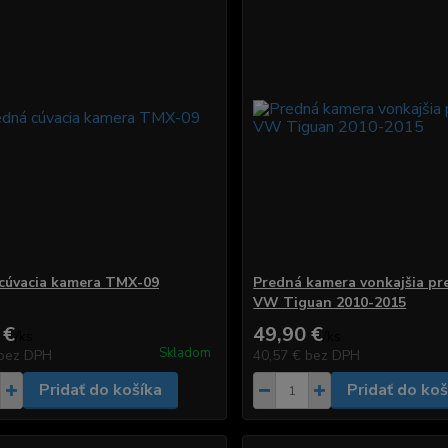
cúvacia kamera TMX-09
Predná kamera vonkajšia pre
VW Tiguan 2010-2015
 €
49,90 €
/
ks
/
ks
Skladom
bez DPH
40,57 €
bez DPH
Pridať do košíka
Pridať do koš