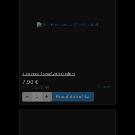
10m Predlžovací VIDEO kábel
7,90 €
/
ks
Skladom
6,42 €
bez DPH
Pridať do košíka