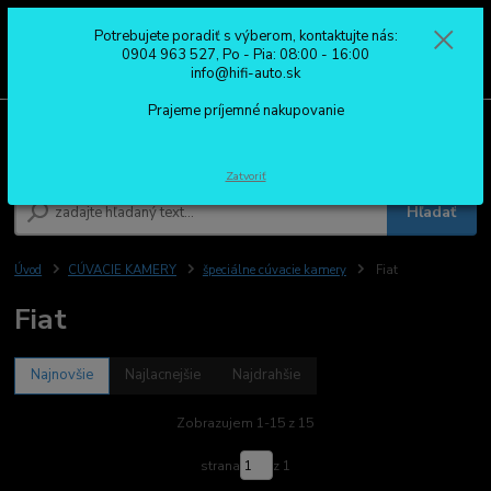
Potrebujete poradiť s výberom, kontaktujte nás:
0
ks
0904 963 527
0904 963 527, Po - Pia: 08:00 - 16:00
za
0,00 €
Po - Pia: 08:00 - 16:00
info@hifi-auto.sk
Prajeme príjemné nakupovanie
Menu
Zatvoriť
Hľadať
Úvod
CÚVACIE KAMERY
špeciálne cúvacie kamery
Fiat
Fiat
Najnovšie
Najlacnejšie
Najdrahšie
Zobrazujem 1-15 z 15
strana
z 1