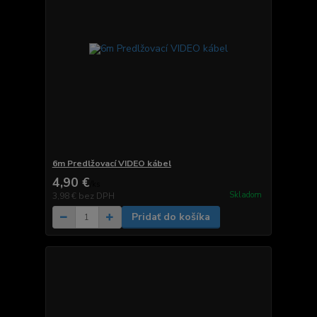
6m Predlžovací VIDEO kábel
4,90 €
/
ks
Skladom
3,98 €
bez DPH
Pridať do košíka