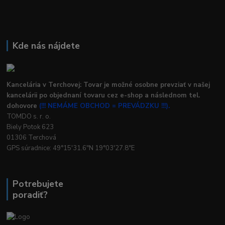
Kde nás nájdete
Kancelária v Terchovej: Tovar je možné osobne prevziať v našej
kancelárii po objednaní tovaru cez e-shop a následnom tel.
dohovore
(!!! NEMÁME OBCHOD = PREVÁDZKU !!!).
TOMDO s. r. o.
Biely Potok 623
01306 Terchová
GPS súradnice: 49°15'31.6"N 19°03'27.8"E
Potrebujete
poradiť?