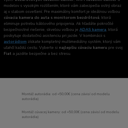
modelov s vysokým rozlíšením, ktoré vám zabezpečia ostrý obraz
aj v slabom osvetlení. Pre maximálny komfort je ideálnou voľbou
cúvacia kamera do auta s monitorom bezdrôtová
, ktorá
eliminuje potrebu káblového pripojenia. Ak hľadáte pokročilé
bezpečnostné riešenie, skvelou voľbou je
ADAS kamera
, ktorá
poskytuje dodatočnú asistenciu pri jazde. V kombinácii s
autorádiom
získate kompletný multimediálny systém, ktorý vám
uľahčí každú cestu. Vyberte si
najlepšiu cúvaciu kameru
pre svoj
Fiat
a jazdite bezpečne a bez stresu.
Montáž autorádia: od =50,00€ (cena závisí od modelu
autorádia)
Montáž cúvacej kamery: od =50,00€ (cena závisí od modelu
autorádia)