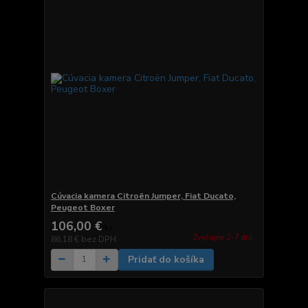
Cúvacia kamera Citroën Jumper, Fiat Ducato,
Peugeot Boxer
106,00 €
/
ks
Zvyčajne 2-7 dni.
86,18 €
bez DPH
Pridať do košíka