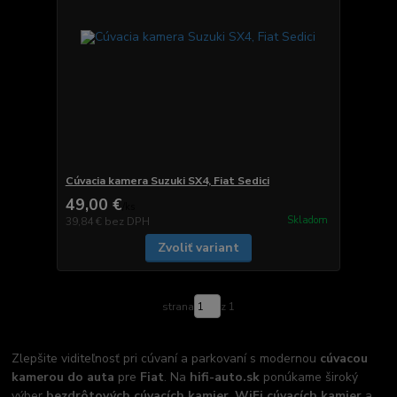
Cúvacia kamera Suzuki SX4, Fiat Sedici
49,00 €
/
ks
Skladom
39,84 €
bez DPH
Zvoliť variant
strana
z 1
Zlepšite viditeľnosť pri cúvaní a parkovaní s modernou
cúvacou
kamerou do auta
pre
Fiat
. Na
hifi-auto.sk
ponúkame široký
výber
bezdrôtových cúvacích kamier
,
WiFi cúvacích kamier
a