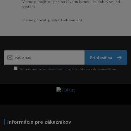
Vieme pripojiť: originálnu cúvaciu kameru, hudobný sound
systém
Vieme pripojiť: prednú DVR kameru
Prihlásiť sa
Súhlasím so
spracovaním osobných údajov
za účelom zasielania newslettera.
Informácie pre zákazníkov