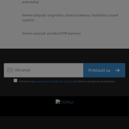
autorádia)
Vieme pripojiť: originálnu cúvaciu kameru, hudobný sound
systém
Vieme pripojiť: prednú DVR kameru
Prihlásiť sa
Súhlasím so
spracovaním osobných údajov
za účelom zasielania newslettera.