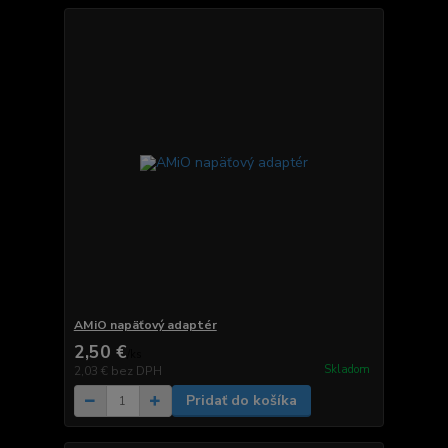
AMiO napäťový adaptér
2,50 €
/
ks
Skladom
2,03 €
bez DPH
Pridať do košíka