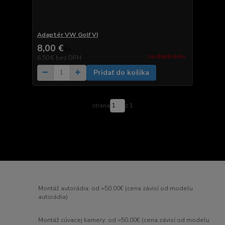
Adaptér VW Golf VI
8,00 €
/
ks
na objednávku
6,50 €
bez DPH
Pridať do košíka
strana
z 1
Montáž autorádia: od =50,00€ (cena závisí od modelu
autorádia)
Montáž cúvacej kamery: od =50,00€ (cena závisí od modelu