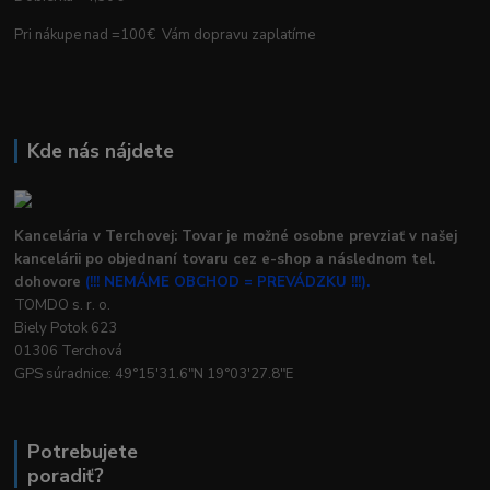
Pri nákupe nad =100€ Vám dopravu zaplatíme
Kde nás nájdete
Kancelária v Terchovej: Tovar je možné osobne prevziať v našej
kancelárii po objednaní tovaru cez e-shop a následnom tel.
dohovore
(!!! NEMÁME OBCHOD = PREVÁDZKU !!!).
TOMDO s. r. o.
Biely Potok 623
01306 Terchová
GPS súradnice: 49°15'31.6"N 19°03'27.8"E
Potrebujete
poradiť?