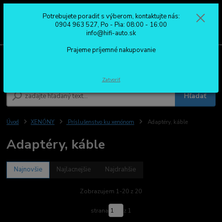
Potrebujete poradiť s výberom, kontaktujte nás:
0
ks
0904 963 527
0904 963 527, Po - Pia: 08:00 - 16:00
za
0,00 €
Po - Pia: 08:00 - 16:00
info@hifi-auto.sk
Prajeme príjemné nakupovanie
Menu
Zatvoriť
Hľadať
Úvod
XENÓNY
Príslušenstvo ku xenónom
Adaptéry, káble
Adaptéry, káble
Najnovšie
Najlacnejšie
Najdrahšie
Zobrazujem 1-20 z 20
strana
z 1