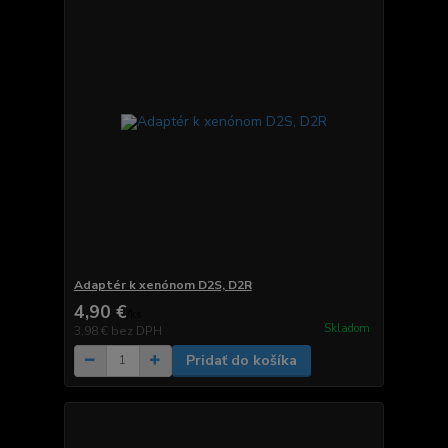
Adaptér k xenónom D2S, D2R
4,90 €
/
ks
Skladom
3,98 €
bez DPH
Pridať do košíka