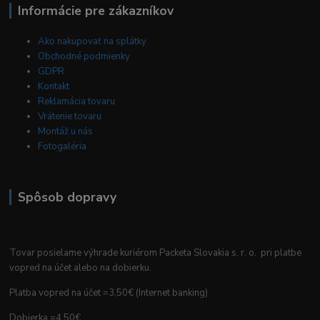
Informácie pre zákazníkov
Ako nakupovať na splátky
Obchodné podmienky
GDPR
Kontakt
Reklamácia tovaru
Vrátenie tovaru
Montáž u nás
Fotogaléria
Spôsob dopravy
Tovar posielame výhrade kuriérom Packeta Slovakia s. r. o. pri platbe
vopred na účet alebo na dobierku.
Platba vopred na účet =3,50€ (Internet banking)
Dobierka =4,50€