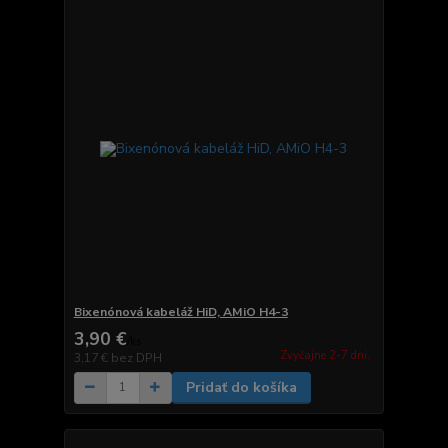
Bixenónová kabeláž HiD, AMiO H4-3
3,90 €
/
ks
Zvyčajne 2-7 dni.
3,17 €
bez DPH
Pridať do košíka