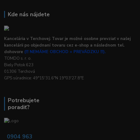
Kde nás nájdete
Kancelária v Terchovej: Tovar je možné osobne prevziať v našej
kancelárii po objednaní tovaru cez e-shop a následnom tel.
dohovore
(!!! NEMÁME OBCHOD = PREVÁDZKU !!!).
TOMDO s. r. o.
Biely Potok 623
01306 Terchová
GPS súradnice: 49°15'31.6"N 19°03'27.8"E
Potrebujete
poradiť?
0904 963