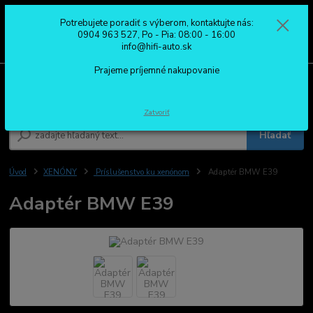
Potrebujete poradiť s výberom, kontaktujte nás:
0
ks
0904 963 527
0904 963 527, Po - Pia: 08:00 - 16:00
za
0,00 €
Po - Pia: 08:00 - 16:00
info@hifi-auto.sk
Prajeme príjemné nakupovanie
Menu
Zatvoriť
Hľadať
Úvod
XENÓNY
Príslušenstvo ku xenónom
Adaptér BMW E39
Adaptér BMW E39