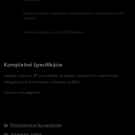
Vieme pripojiť: originálnu cúvaciu kameru, hudobný sound
systém
Vieme pripojiť: prednú DVR kameru
Kompletné špecifikácie
Adaptér s päticou H7 je potrebný na montáž xenónových žiaroviek do
halogénových svetlometov s otvorom na drôty.
Cena za 1 ks adaptéru.
Tovar zaradený v kategóriách
Príslušenstvo ku xenónom
Adaptéry, káble