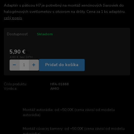
Adaptér s päticou H7 je potrebný na montáž xenónových žiaroviek do
halogénových svetlometov s otvorom na drôty. Cena za 1 ks adaptéru.
celý popis
Dostupnosť
Skladom
5,90 €
/
ks
4,80 €
bez DPH
Pridať do košíka
Číslo produktu:
HFA-01668
Výrobca:
AMIO
Montáž autorádia: od =50,00€ (cena závisí od modelu
autorádia)
Montáž cúvacej kamery: od =50,00€ (cena závisí od modelu
autorádia)