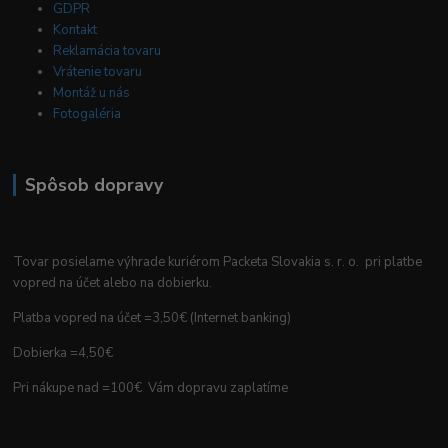
GDPR
Kontakt
Reklamácia tovaru
Vrátenie tovaru
Montáž u nás
Fotogaléria
Spôsob dopravy
Tovar posielame výhrade kuriérom Packeta Slovakia s. r. o. pri platbe
vopred na účet alebo na dobierku.
Platba vopred na účet =3,50€ (Internet banking)
Dobierka =4,50€
Pri nákupe nad =100€ Vám dopravu zaplatíme