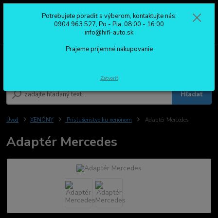
Potrebujete poradiť s výberom, kontaktujte nás:
0
ks
0904 963 527
0904 963 527, Po - Pia: 08:00 - 16:00
za
0,00 €
Po - Pia: 08:00 - 16:00
info@hifi-auto.sk
Prajeme príjemné nakupovanie
Menu
Zatvoriť
Hľadať
Úvod
XENÓNY
Príslušenstvo ku xenónom
Adaptér Mercedes
Adaptér Mercedes