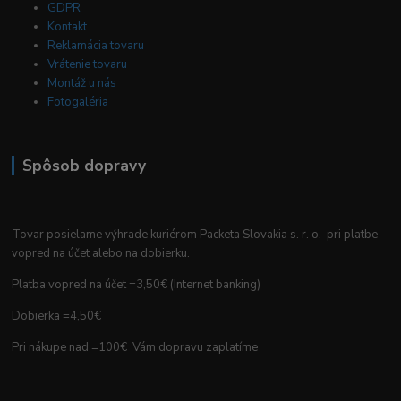
GDPR
Kontakt
Reklamácia tovaru
Vrátenie tovaru
Montáž u nás
Fotogaléria
Spôsob dopravy
Tovar posielame výhrade kuriérom Packeta Slovakia s. r. o. pri platbe
vopred na účet alebo na dobierku.
Platba vopred na účet =3,50€ (Internet banking)
Dobierka =4,50€
Pri nákupe nad =100€ Vám dopravu zaplatíme