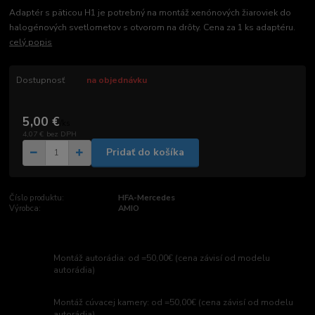
Adaptér s päticou H1 je potrebný na montáž xenónových žiaroviek do
halogénových svetlometov s otvorom na drôty. Cena za 1 ks adaptéru.
celý popis
Dostupnosť
na objednávku
5,00 €
/
ks
4,07 €
bez DPH
Pridať do košíka
Číslo produktu:
HFA-Mercedes
Výrobca:
AMIO
Montáž autorádia: od =50,00€ (cena závisí od modelu
autorádia)
Montáž cúvacej kamery: od =50,00€ (cena závisí od modelu
autorádia)