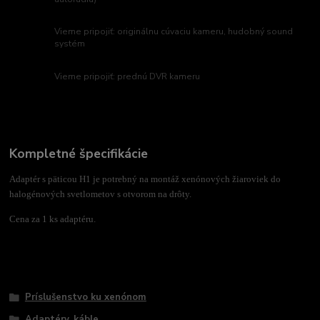
Vieme pripojiť: originálnu cúvaciu kameru, hudobný sound
systém
Vieme pripojiť: prednú DVR kameru
Kompletné špecifikácie
Adaptér s päticou H1 je potrebný na montáž xenónových žiaroviek do
halogénových svetlometov s otvorom na drôty.
Cena za 1 ks adaptéru.
Tovar zaradený v kategóriách
Príslušenstvo ku xenónom
Adaptéry, káble