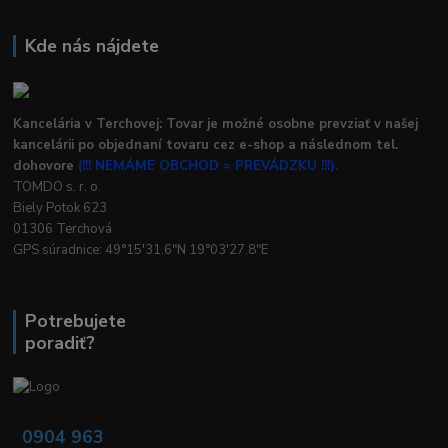
Kde nás nájdete
Kancelária v Terchovej: Tovar je možné osobne prevziať v našej
kancelárii po objednaní tovaru cez e-shop a následnom tel.
dohovore
(!!! NEMÁME OBCHOD = PREVÁDZKU !!!).
TOMDO s. r. o.
Biely Potok 623
01306 Terchová
GPS súradnice: 49°15'31.6"N 19°03'27.8"E
Potrebujete
poradiť?
0904 963