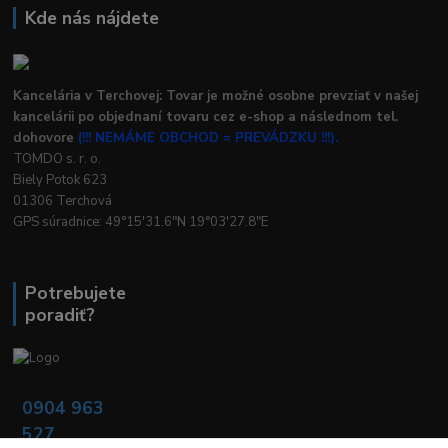
Kde nás nájdete
Kancelária v Terchovej: Tovar je možné osobne prevziať v našej
kancelárii po objednaní tovaru cez e-shop a následnom tel.
dohovore
(!!! NEMÁME OBCHOD = PREVÁDZKU !!!).
TOMDO s. r. o.
Biely Potok 623
01306 Terchová
GPS súradnice: 49°15'31.6"N 19°03'27.8"E
Potrebujete
poradiť?
0904 963
527