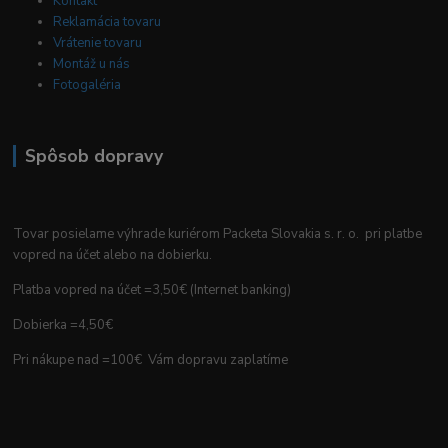
Kontakt
Reklamácia tovaru
Vrátenie tovaru
Montáž u nás
Fotogaléria
Spôsob dopravy
Tovar posielame výhrade kuriérom Packeta Slovakia s. r. o. pri platbe
vopred na účet alebo na dobierku.
Platba vopred na účet =3,50€ (Internet banking)
Dobierka =4,50€
Pri nákupe nad =100€ Vám dopravu zaplatíme