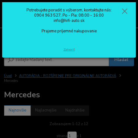
Potrebujete poradiť s výberom, kontaktujte nás:
0
ks
0904 963 527
0904 963 527, Po - Pia: 08:00 - 16:00
za
0,00 €
Po - Pia: 08:00 - 16:00
info@hifi-auto.sk
Prajeme príjemné nakupovanie
Menu
Zatvoriť
Hľadať
Úvod
AUTORÁDIA - ROZŠÍRENIE PRE ORIGINÁLNE AUTORÁDIÁ
Mercedes
Mercedes
Najnovšie
Najlacnejšie
Najdrahšie
Zobrazujem 1-12 z 12
strana
z 1