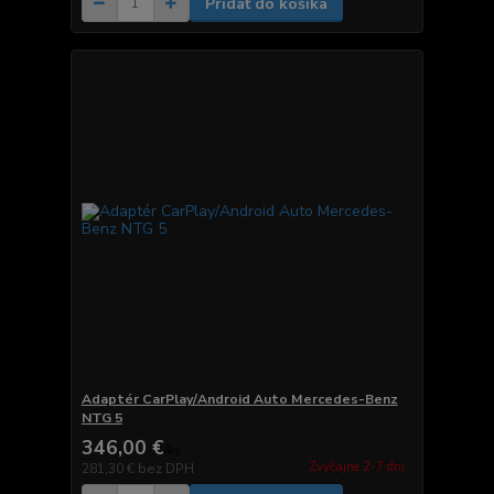
Pridať do košíka
Adaptér CarPlay/Android Auto Mercedes-Benz
NTG 5
346,00 €
/
ks
Zvyčajne 2-7 dni.
281,30 €
bez DPH