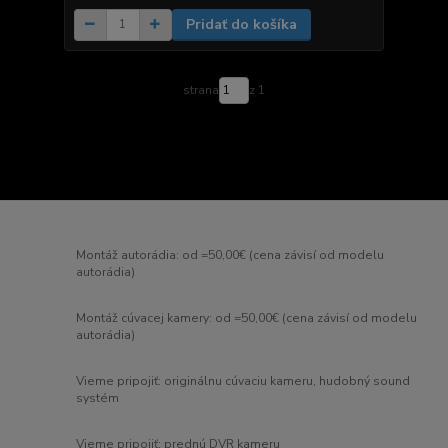
Pridať do košíka
strana
z 1
Montáž autorádia: od =50,00€ (cena závisí od modelu
autorádia)
Montáž cúvacej kamery: od =50,00€ (cena závisí od modelu
autorádia)
Vieme pripojiť: originálnu cúvaciu kameru, hudobný sound
systém
Vieme pripojiť: prednú DVR kameru