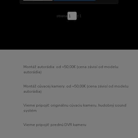
strana
z 1
Montáž autorádia: od =50,00€ (cena závisí od modelu
autorádia)
Montáž cúvacej kamery: od =50,00€ (cena závisí od modelu
autorádia)
Vieme pripojiť: originálnu cúvaciu kameru, hudobný sound
systém
Vieme pripojiť: prednú DVR kameru