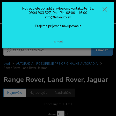
Potrebujete poradiť s výberom, kontaktujte nás:
0
ks
0904 963 527
0904 963 527, Po - Pia: 08:00 - 16:00
za
0,00 €
Po - Pia: 08:00 - 16:00
info@hifi-auto.sk
Prajeme príjemné nakupovanie
Menu
Zatvoriť
Hľadať
Úvod
AUTORÁDIA - ROZŠÍRENIE PRE ORIGINÁLNE AUTORÁDIÁ
Range Rover, Land Rover, Jaguar
Range Rover, Land Rover, Jaguar
Najnovšie
Najlacnejšie
Najdrahšie
Zobrazujem 1-1 z 1
strana
z 1