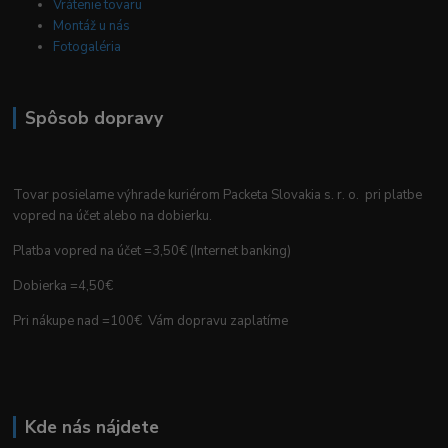
Vrátenie tovaru
Montáž u nás
Fotogaléria
Spôsob dopravy
Tovar posielame výhrade kuriérom Packeta Slovakia s. r. o. pri platbe
vopred na účet alebo na dobierku.
Platba vopred na účet =3,50€ (Internet banking)
Dobierka =4,50€
Pri nákupe nad =100€ Vám dopravu zaplatíme
Kde nás nájdete