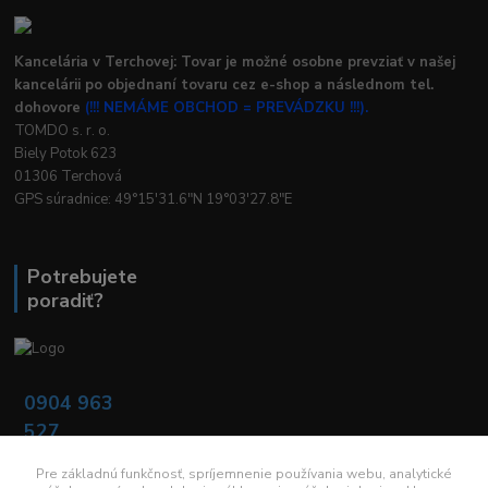
Kancelária v Terchovej: Tovar je možné osobne prevziať v našej
kancelárii po objednaní tovaru cez e-shop a následnom tel.
dohovore
(!!! NEMÁME OBCHOD = PREVÁDZKU !!!).
TOMDO s. r. o.
Biely Potok 623
01306 Terchová
GPS súradnice: 49°15'31.6"N 19°03'27.8"E
Potrebujete
poradiť?
0904 963
527
Po - Pia: 08:00 -
16:00
Pre základnú funkčnosť, spríjemnenie používania webu, analytické