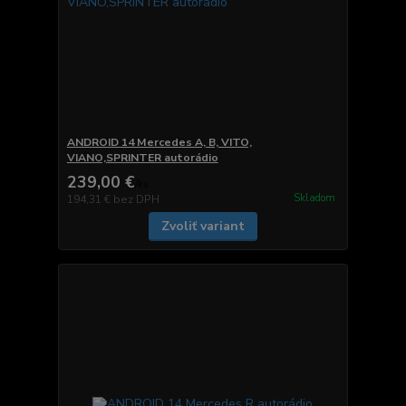
ANDROID 14 Mercedes A, B, VITO,
VIANO,SPRINTER autorádio
239,00 €
/
ks
Skladom
194,31 €
bez DPH
Zvoliť variant