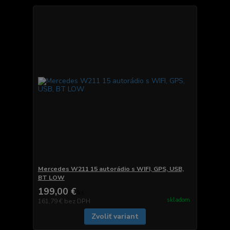
Mercedes W211 15 autorádio s WIFI, GPS, USB,
BT LOW
199,00 €
/
ks
skladom
161,79 €
bez DPH
Zvoliť variant