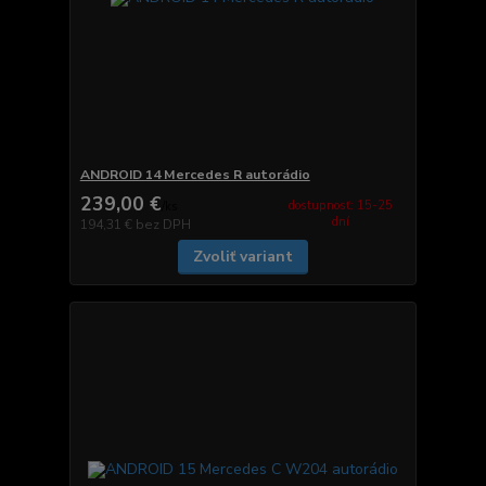
ANDROID 14 Mercedes R autorádio
239,00 €
dostupnosť: 15-25
/
ks
dní
194,31 €
bez DPH
Zvoliť variant