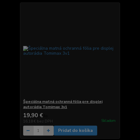
Špeciálna matná ochranná fólia pre displej
autorádia Tomimax 3v1
19,90 €
/
ks
Skladom
16,18 €
bez DPH
Pridať do košíka