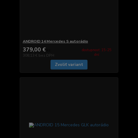
ANDROID 14 Mercedes S autorádio
379,00 €
dostupnosť: 15-25
/
ks
dní
308,13 €
bez DPH
Zvoliť variant