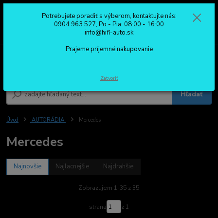
Potrebujete poradiť s výberom, kontaktujte nás:
0
ks
0904 963 527
0904 963 527, Po - Pia: 08:00 - 16:00
za
0,00 €
Po - Pia: 08:00 - 16:00
info@hifi-auto.sk
Prajeme príjemné nakupovanie
Menu
Zatvoriť
Hľadať
Úvod
AUTORÁDIA
Mercedes
Mercedes
Najnovšie
Najlacnejšie
Najdrahšie
Zobrazujem 1-35 z 35
strana
z 1