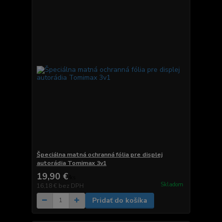
Špeciálna matná ochranná fólia pre displej
autorádia Tomimax 3v1
19,90 €
/
ks
Skladom
16,18 €
bez DPH
Pridať do košíka