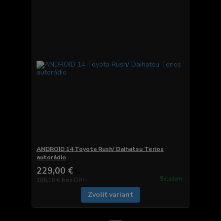
ANDROID 14 Toyota Rush/ Daihatsu Terios
autorádio
229,00 €
/
ks
Skladom
186,18 €
bez DPH
Zvoliť variant