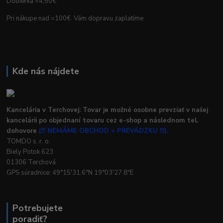
Dobierka =4,50€
Pri nákupe nad =100€ Vám dopravu zaplatíme
Kde nás nájdete
Kancelária v Terchovej: Tovar je možné osobne prevziať v našej
kancelárii po objednaní tovaru cez e-shop a následnom tel.
dohovore
(!!! NEMÁME OBCHOD = PREVÁDZKU !!!).
TOMDO s. r. o.
Biely Potok 623
01306 Terchová
GPS súradnice: 49°15'31.6"N 19°03'27.8"E
Potrebujete
poradiť?