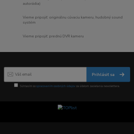
autorádia)
Vieme pripojiť: originálnu cúvaciu kameru, hudobný sound
systém
Vieme pripojiť: prednú DVR kameru
Prihlásiť sa
Súhlasím so
spracovaním osobných údajov
za účelom zasielania newslettera.