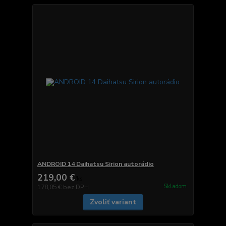
ANDROID 14 Daihatsu Sirion autorádio
219,00 €
/
ks
Skladom
178,05 €
bez DPH
Zvoliť variant