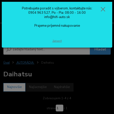
Potrebujete poradiť s výberom, kontaktujte nás:
0
ks
0904 963 527
0904 963 527, Po - Pia: 08:00 - 16:00
za
0,00 €
Po - Pia: 08:00 - 16:00
info@hifi-auto.sk
Prajeme príjemné nakupovanie
Menu
Zatvoriť
Hľadať
Úvod
AUTORÁDIA
Daihatsu
Daihatsu
Najnovšie
Najlacnejšie
Najdrahšie
Zobrazujem 1-4 z 4
strana
z 1