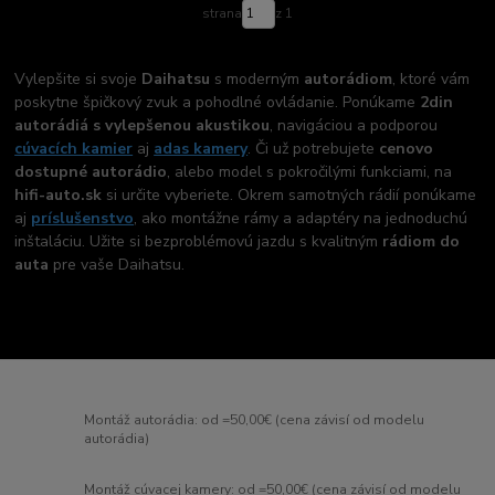
strana
z 1
Vylepšite si svoje
Daihatsu
s moderným
autorádiom
, ktoré vám
poskytne špičkový zvuk a pohodlné ovládanie. Ponúkame
2din
autorádiá s vylepšenou akustikou
, navigáciou a podporou
cúvacích kamier
aj
adas kamery
. Či už potrebujete
cenovo
dostupné autorádio
, alebo model s pokročilými funkciami, na
hifi-auto.sk
si určite vyberiete. Okrem samotných rádií ponúkame
aj
príslušenstvo
, ako montážne rámy a adaptéry na jednoduchú
inštaláciu. Užite si bezproblémovú jazdu s kvalitným
rádiom do
auta
pre vaše Daihatsu.
Montáž autorádia: od =50,00€ (cena závisí od modelu
autorádia)
Montáž cúvacej kamery: od =50,00€ (cena závisí od modelu