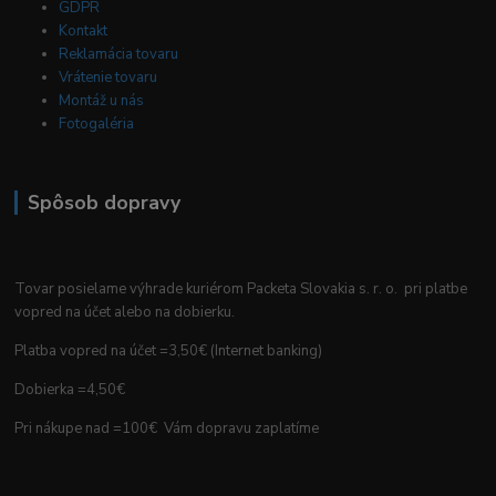
GDPR
Kontakt
Reklamácia tovaru
Vrátenie tovaru
Montáž u nás
Fotogaléria
Spôsob dopravy
Tovar posielame výhrade kuriérom Packeta Slovakia s. r. o. pri platbe
vopred na účet alebo na dobierku.
Platba vopred na účet =3,50€ (Internet banking)
Dobierka =4,50€
Pri nákupe nad =100€ Vám dopravu zaplatíme