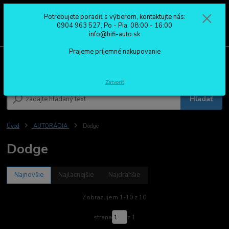
Potrebujete poradiť s výberom, kontaktujte nás:
0
ks
0904 963 527
0904 963 527, Po - Pia: 08:00 - 16:00
za
0,00 €
Po - Pia: 08:00 - 16:00
info@hifi-auto.sk
Prajeme príjemné nakupovanie
Menu
Zatvoriť
Hľadať
Úvod
AUTORÁDIA
Dodge
Dodge
Najnovšie
Najlacnejšie
Najdrahšie
Zobrazujem 1-10 z 10
strana
z 1