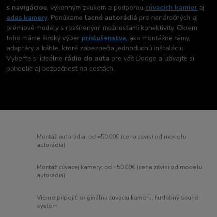
s navigáciou
, výkonným zvukom a podporou
cúvacích kamier
aj
adas kamery
. Ponúkame
lacné autorádiá
pre nenáročných aj
prémiové modely s rozšírenými možnosťami konektivity. Okrem
toho máme široký výber
príslušenstva
, ako montážne rámy,
adaptéry a káble, ktoré zabezpečia jednoduchú inštaláciu.
Vyberte si ideálne
rádio do auta
pre váš Dodge a užívajte si
pohodlie aj bezpečnosť na cestách.
Montáž autorádia: od =50,00€ (cena závisí od modelu
autorádia)
Montáž cúvacej kamery: od =50,00€ (cena závisí od modelu
autorádia)
Vieme pripojiť: originálnu cúvaciu kameru, hudobný sound
systém