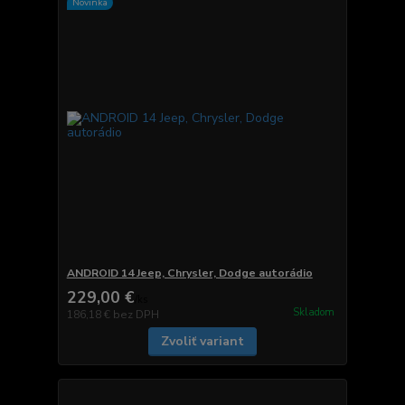
Novinka
ANDROID 14 Jeep, Chrysler, Dodge autorádio
229,00 €
/
ks
Skladom
186,18 €
bez DPH
Zvoliť variant