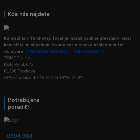
Kde nás nájdete
Kancelária v Terchovej: Tovar je možné osobne prevziať v našej
kancelárii po objednaní tovaru cez e-shop a následnom tel.
dohovore
(!!! NEMÁME OBCHOD = PREVÁDZKU !!!).
TOMDO s. r. o.
Biely Potok 623
01306 Terchová
GPS súradnice: 49°15'31.6"N 19°03'27.8"E
Potrebujete
poradiť?
0904 963