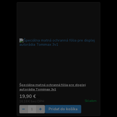
Špeciálna matná ochranná fólia pre displej
autorádia Tomimax 3v1
19,90 €
/
ks
Skladom
16,18 €
bez DPH
Pridať do košíka