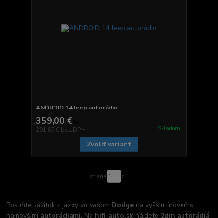
ANDROID 14 Jeep autorádio
359,00 €
/
ks
Skladom
291,87 €
bez DPH
Zvoliť variant
strana
z 1
Posuňte zážitok z jazdy vo vašom
Dodge
na vyššiu úroveň s
najnovšími
autorádiami
. Na
hifi-auto.sk
nájdete
2din autorádiá