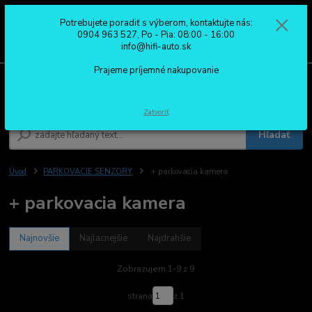
Potrebujete poradiť s výberom, kontaktujte nás:
0
ks
0904 963 527
0904 963 527, Po - Pia: 08:00 - 16:00
za
0,00 €
Po - Pia: 08:00 - 16:00
info@hifi-auto.sk
Prajeme príjemné nakupovanie
Menu
Zatvoriť
Hľadať
Úvod
PARKOVACIE SENZORY
+ parkovacia kamera
+ parkovacia kamera
Najnovšie
Najlacnejšie
Najdrahšie
Zobrazujem 1-9 z 9
strana
z 1