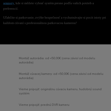
senzory
, kde si môžete vybrať systém presne podľa vašich potrieb a
preferencií.
Uľahčite si parkovanie, zvýšte bezpečnosť a vychutnávajte si pocit istoty pri
každom cúvaní s profesionálnou parkovacou kamerou!
Montáž autorádia: od =50,00€ (cena závisí od modelu
autorádia)
Montáž cúvacej kamery: od =50,00€ (cena závisí od modelu
autorádia)
Vieme pripojiť: originálnu cúvaciu kameru, hudobný sound
systém
Vieme pripojiť: prednú DVR kameru