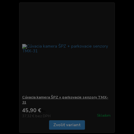
Cúvacia kamera ŠPZ + parkovacie senzory TMX-
31
45,90 €
/
ks
Skladom
37,32 €
bez DPH
Zvoliť variant