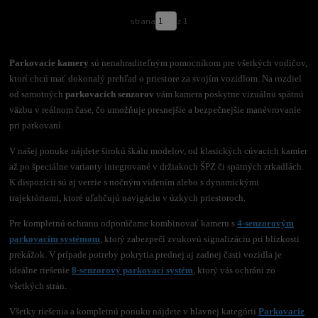
strana
z 1
Parkovacie kamery
sú nenahraditeľným pomocníkom pre všetkých vodičov,
ktorí chcú mať dokonalý prehľad o priestore za svojím vozidlom. Na rozdiel
od samotných
parkovacích senzorov
vám kamera poskytne vizuálnu spätnú
väzbu v reálnom čase, čo umožňuje presnejšie a bezpečnejšie manévrovanie
pri parkovaní.
V našej ponuke nájdete širokú škálu modelov, od klasických cúvacích kamier
až po špeciálne varianty integrované v držiakoch ŠPZ či spätných zrkadlách.
K dispozícii sú aj verzie s nočným videním alebo s dynamickými
trajektóriami, ktoré uľahčujú navigáciu v úzkych priestoroch.
Pre kompletnú ochranu odporúčame kombinovať kameru s
4-senzorovým
parkovacím systémom
, ktorý zabezpečí zvukovú signalizáciu pri blízkosti
prekážok. V prípade potreby pokrytia prednej aj zadnej časti vozidla je
ideálne riešenie
8-senzorový parkovací systém
, ktorý vás ochráni zo
všetkých strán.
Všetky riešenia a kompletnú ponuku nájdete v hlavnej kategórii
Parkovacie