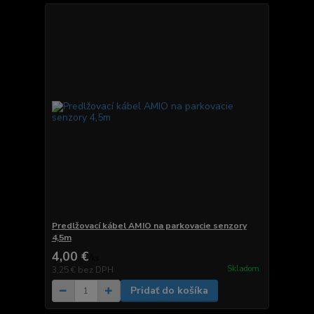
Predlžovací kábel AMIO na parkovacie senzory
4,5m
4,00 €
/
ks
Skladom
3,25 €
bez DPH
Pridať do košíka