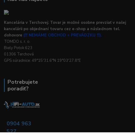
Kancelária v Terchovej: Tovar je možné osobne prevziať v našej
kancelárii po objednaní tovaru cez e-shop a následnom tel.
dohovore
(!!! NEMÁME OBCHOD = PREVÁDZKU !!!).
TOMDO s. r. o.
Biely Potok 623
01306 Terchová
GPS súradnice: 49°15'31.6"N 19°03'27.8"E
Potrebujete
poradiť?
0904 963
527