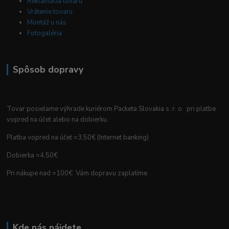
Reklamácia tovaru
Vrátenie tovaru
Montáž u nás
Fotogaléria
Spôsob dopravy
Tovar posielame výhrade kuriérom Packeta Slovakia s. r. o. pri platbe
vopred na účet alebo na dobierku.
Platba vopred na účet =3,50€ (Internet banking)
Dobierka =4,50€
Pri nákupe nad =100€ Vám dopravu zaplatíme
Kde nás nájdete