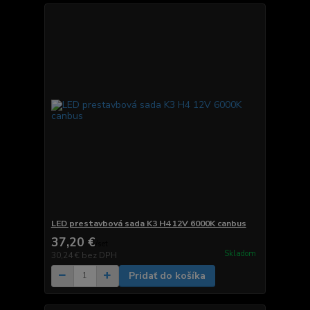
LED prestavbová sada K3 H4 12V 6000K canbus
37,20 €
/
set
Skladom
30,24 €
bez DPH
Pridať do košíka