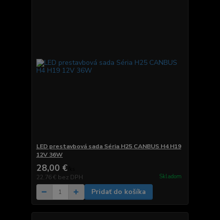
LED prestavbová sada Séria H25 CANBUS H4 H19
12V 36W
28,00 €
/
ks
Skladom
22,76 €
bez DPH
Pridať do košíka