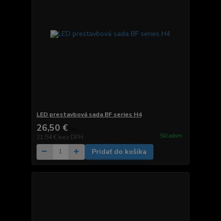
LED prestavbová sada BF series H4
26,50 €
/
set
Skladom
21,54 €
bez DPH
Pridať do košíka