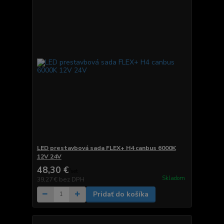
LED prestavbová sada FLEX+ H4 canbus 6000K
12V 24V
48,30 €
/
set
Skladom
39,27 €
bez DPH
Pridať do košíka