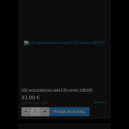
LED prestavbová sada F25 series H4/H19
32,00 €
/
ks
Skladom
26,02 €
bez DPH
Pridať do košíka