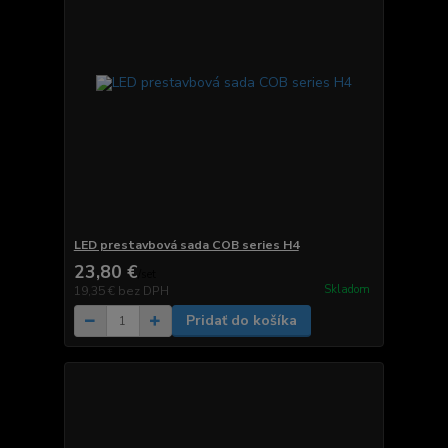
LED prestavbová sada COB series H4
23,80 €
/
set
Skladom
19,35 €
bez DPH
Pridať do košíka