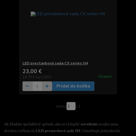
LED prestavbová sada CX series H4
23,00 €
/
set
Skladom
18,70 €
bez DPH
Pridať do košíka
strana
z 1
Ak hľadáte spoľahlivý spôsob, ako si vylepšiť
osvetlenie
svojho auta,
skvelou voľbou sú
LED prestavbové sady H4
. Umožňujú jednoduchú