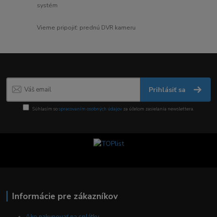
systém
Vieme pripojiť: prednú DVR kameru
Prihlásiť sa
Súhlasím so
spracovaním osobných údajov
za účelom zasielania newslettera.
Informácie pre zákazníkov
Ako nakupovať na splátky