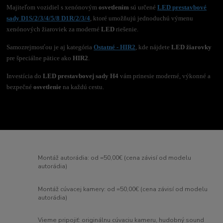
Majiteľom vozidiel s xenónovým
osvetlením
sú určené
LED prestavbové
sady D1S/2/3/4/5/8 D1R/2/3/4
, ktoré umožňujú jednoduchú výmenu
xenónových žiaroviek za moderné
LED
riešenie.
Samozrejmosťou je aj kategória
Ostatné - HIR2
, kde nájdete
LED žiarovky
pre špeciálne pätice ako
HIR2
.
Investícia do
LED prestavbovej sady H4
vám prinesie moderné, výkonné a
bezpečné
osvetlenie
na každú cestu.
Montáž autorádia: od =50,00€ (cena závisí od modelu
autorádia)
Montáž cúvacej kamery: od =50,00€ (cena závisí od modelu
autorádia)
Vieme pripojiť: originálnu cúvaciu kameru, hudobný sound