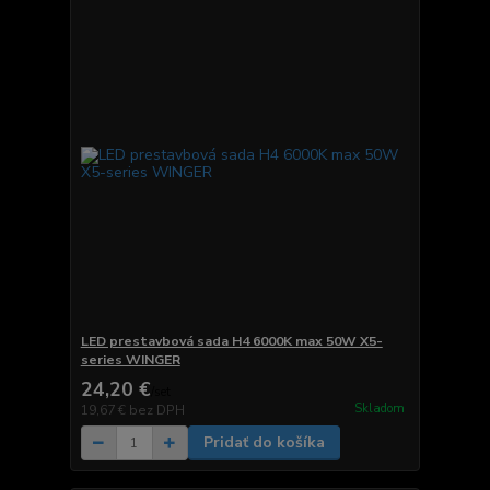
LED prestavbová sada H4 6000K max 50W X5-
series WINGER
24,20 €
/
set
Skladom
19,67 €
bez DPH
Pridať do košíka