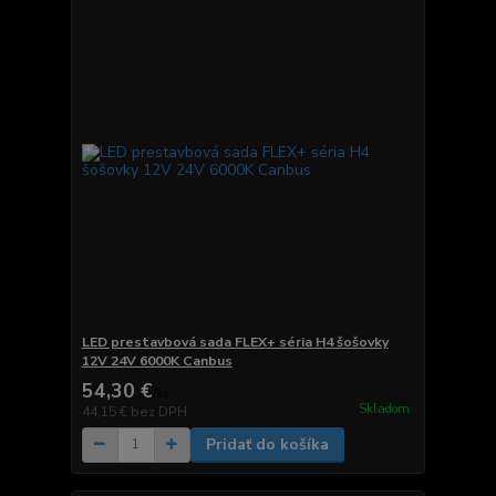
LED prestavbová sada FLEX+ séria H4 šošovky
12V 24V 6000K Canbus
54,30 €
/
ks
Skladom
44,15 €
bez DPH
Pridať do košíka