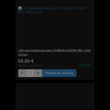
LED prestavbová sada CANBUS H4 50W RS+ Slim
Series
55,00 €
/
set
Skladom
44,72 €
bez DPH
Pridať do košíka