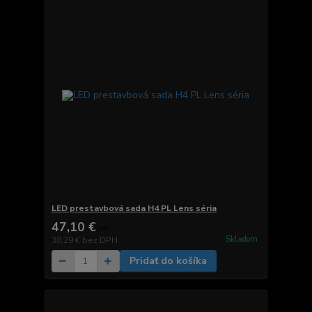
LED prestavbová sada H4 PL Lens séria
47,10 €
/
set
Skladom
38,29 €
bez DPH
Pridať do košíka