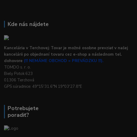
Kde nás nájdete
Kancelária v Terchovej: Tovar je možné osobne prevziať v našej
kancelárii po objednaní tovaru cez e-shop a následnom tel.
dohovore
(!!! NEMÁME OBCHOD = PREVÁDZKU !!!).
TOMDO s. r. o.
Biely Potok 623
01306 Terchová
GPS súradnice: 49°15'31.6"N 19°03'27.8"E
Potrebujete
poradiť?