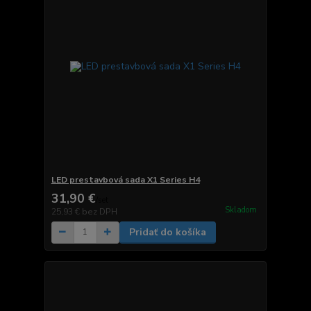
LED prestavbová sada X1 Series H4
31,90 €
/
set
Skladom
25,93 €
bez DPH
Pridať do košíka