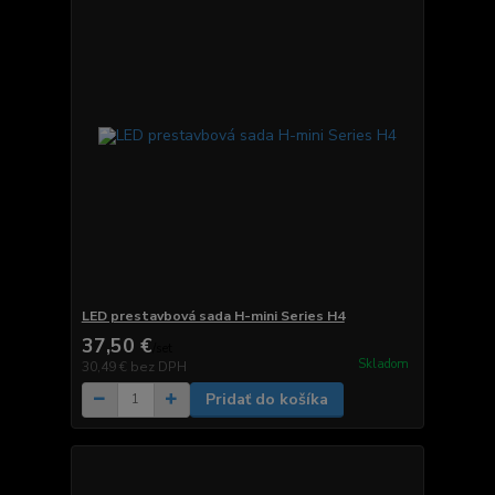
LED prestavbová sada H-mini Series H4
37,50 €
/
set
Skladom
30,49 €
bez DPH
Pridať do košíka