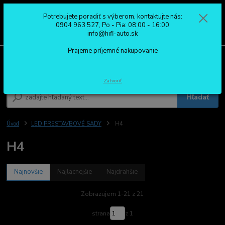
Potrebujete poradiť s výberom, kontaktujte nás:
0
ks
0904 963 527
0904 963 527, Po - Pia: 08:00 - 16:00
za
0,00 €
Po - Pia: 08:00 - 16:00
info@hifi-auto.sk
Prajeme príjemné nakupovanie
Menu
Zatvoriť
Hľadať
Úvod
LED PRESTAVBOVÉ SADY
H4
H4
Najnovšie
Najlacnejšie
Najdrahšie
Zobrazujem 1-21 z 21
strana
z 1