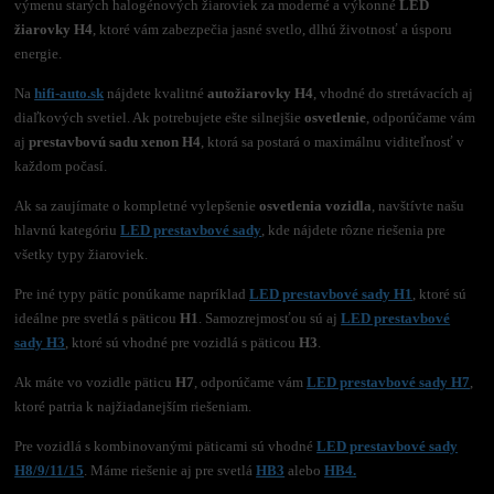
výmenu starých halogénových žiaroviek za moderné a výkonné
LED
žiarovky H4
, ktoré vám zabezpečia jasné svetlo, dlhú životnosť a úsporu
energie.
Na
hifi-auto.sk
nájdete kvalitné
autožiarovky H4
, vhodné do stretávacích aj
diaľkových svetiel. Ak potrebujete ešte silnejšie
osvetlenie
, odporúčame vám
aj
prestavbovú sadu xenon H4
, ktorá sa postará o maximálnu viditeľnosť v
každom počasí.
Ak sa zaujímate o kompletné vylepšenie
osvetlenia vozidla
, navštívte našu
hlavnú kategóriu
LED prestavbové sady
, kde nájdete rôzne riešenia pre
všetky typy žiaroviek.
Pre iné typy pätíc ponúkame napríklad
LED prestavbové sady H1
, ktoré sú
ideálne pre svetlá s päticou
H1
. Samozrejmosťou sú aj
LED prestavbové
sady H3
, ktoré sú vhodné pre vozidlá s päticou
H3
.
Ak máte vo vozidle päticu
H7
, odporúčame vám
LED prestavbové sady H7
,
ktoré patria k najžiadanejším riešeniam.
Pre vozidlá s kombinovanými päticami sú vhodné
LED prestavbové sady
H8/9/11/15
. Máme riešenie aj pre svetlá
HB3
alebo
HB4.