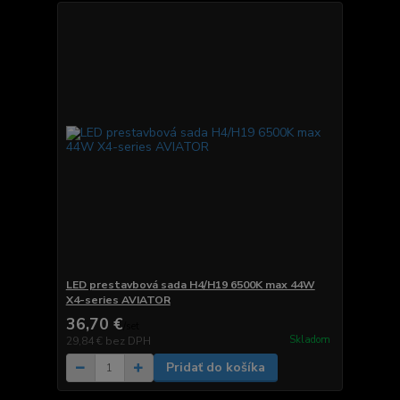
LED prestavbová sada H4/H19 6500K max 44W
X4-series AVIATOR
36,70 €
/
set
Skladom
29,84 €
bez DPH
Pridať do košíka