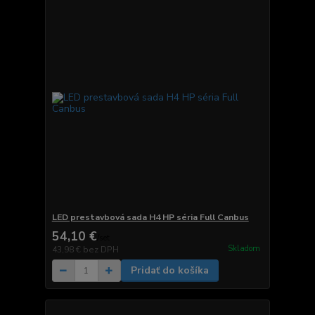
LED prestavbová sada H4 HP séria Full Canbus
54,10 €
/
set
Skladom
43,98 €
bez DPH
Pridať do košíka