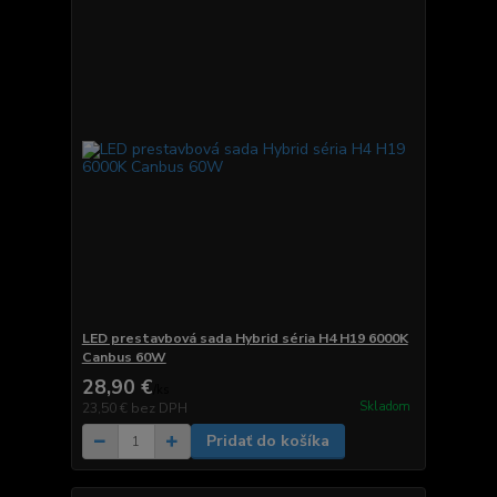
LED prestavbová sada Hybrid séria H4 H19 6000K
Canbus 60W
28,90 €
/
ks
Skladom
23,50 €
bez DPH
Pridať do košíka