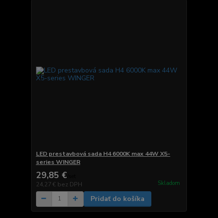
LED prestavbová sada H4 6000K max 44W X5-
series WINGER
29,85 €
/
set
Skladom
24,27 €
bez DPH
Pridať do košíka