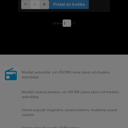
Pridať do košíka
strana
z 1
Montáž autorádia: od =50,00€ (cena závisí od modelu
autorádia)
Montáž cúvacej kamery: od =50,00€ (cena závisí od modelu
autorádia)
Vieme pripojiť: originálnu cúvaciu kameru, hudobný sound
systém
Vieme pripojiť: prednú DVR kameru