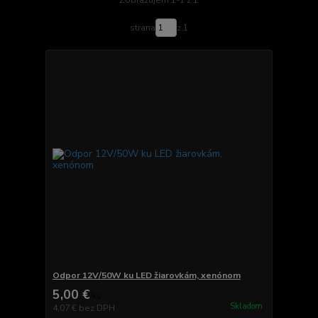
Zobrazujem 1-1 z 1
strana
z 1
Odpor 12V/50W ku LED žiarovkám, xenónom
5,00 €
/
ks
Skladom
4,07 €
bez DPH