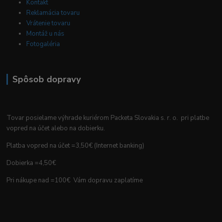
Kontakt
Reklamácia tovaru
Vrátenie tovaru
Montáž u nás
Fotogaléria
Spôsob dopravy
Tovar posielame výhrade kuriérom Packeta Slovakia s. r. o. pri platbe
vopred na účet alebo na dobierku.
Platba vopred na účet =3,50€ (Internet banking)
Dobierka =4,50€
Pri nákupe nad =100€ Vám dopravu zaplatíme