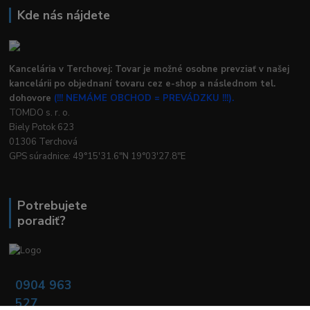
Kde nás nájdete
Kancelária v Terchovej: Tovar je možné osobne prevziať v našej
kancelárii po objednaní tovaru cez e-shop a následnom tel.
dohovore
(!!! NEMÁME OBCHOD = PREVÁDZKU !!!).
TOMDO s. r. o.
Biely Potok 623
01306 Terchová
GPS súradnice: 49°15'31.6"N 19°03'27.8"E
Potrebujete
poradiť?
0904 963
527