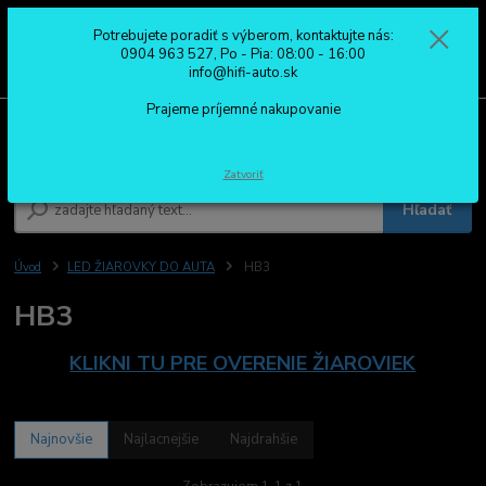
Potrebujete poradiť s výberom, kontaktujte nás:
0
ks
0904 963 527
0904 963 527, Po - Pia: 08:00 - 16:00
za
0,00 €
Po - Pia: 08:00 - 16:00
info@hifi-auto.sk
Prajeme príjemné nakupovanie
Menu
Zatvoriť
Hľadať
Úvod
LED ŽIAROVKY DO AUTA
HB3
HB3
KLIKNI TU PRE OVERENIE ŽIAROVIEK
Najnovšie
Najlacnejšie
Najdrahšie