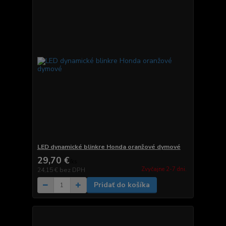
LED dynamické blinkre Honda oranžové dymové
29,70 €
/
ks
Zvyčajne 2-7 dni.
24,15 €
bez DPH
Pridať do košíka