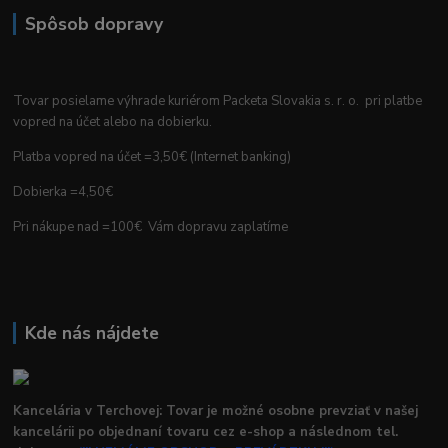
Spôsob dopravy
Tovar posielame výhrade kuriérom Packeta Slovakia s. r. o. pri platbe
vopred na účet alebo na dobierku.
Platba vopred na účet =3,50€ (Internet banking)
Dobierka =4,50€
Pri nákupe nad =100€ Vám dopravu zaplatíme
Kde nás nájdete
Kancelária v Terchovej: Tovar je možné osobne prevziať v našej
kancelárii po objednaní tovaru cez e-shop a následnom tel.