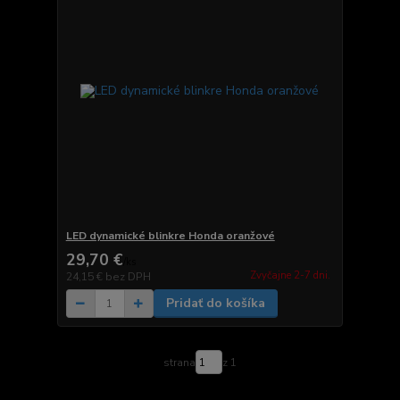
LED dynamické blinkre Honda oranžové
29,70 €
/
ks
Zvyčajne 2-7 dni.
24,15 €
bez DPH
Pridať do košíka
strana
z 1