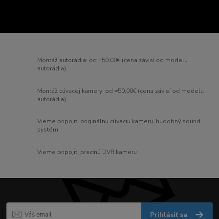
Montáž autorádia: od =50,00€ (cena závisí od modelu
autorádia)
Montáž cúvacej kamery: od =50,00€ (cena závisí od modelu
autorádia)
Vieme pripojiť: originálnu cúvaciu kameru, hudobný sound
systém
Vieme pripojiť: prednú DVR kameru
Prihlásiť sa