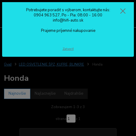
Potrebujete poradiť s výberom, kontaktujte nás:
0
ks
0904 963 527
0904 963 527, Po - Pia: 08:00 - 16:00
za
0,00 €
Po - Pia: 08:00 - 16:00
info@hifi-auto.sk
Prajeme príjemné nakupovanie
Menu
Hľadať
Zatvoriť
Úvod
LED OSVETLENIE ŠPZ, KUFRE, BLINKRE
Honda
Honda
Najnovšie
Najlacnejšie
Najdrahšie
Zobrazujem 1-3 z 3
strana
z 1