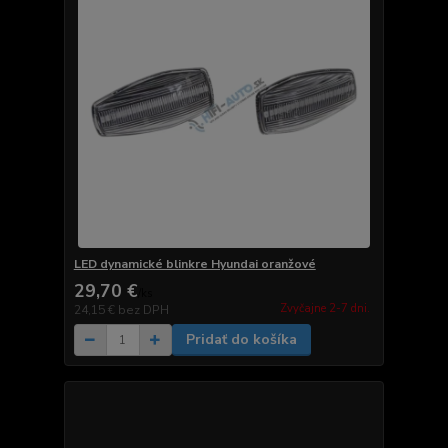
LED dynamické blinkre Hyundai oranžové
29,70 €
/
ks
Zvyčajne 2-7 dni.
24,15 €
bez DPH
Pridať do košíka