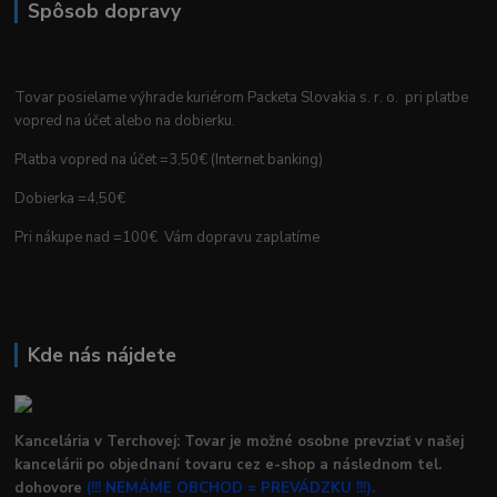
Spôsob dopravy
Tovar posielame výhrade kuriérom Packeta Slovakia s. r. o. pri platbe
vopred na účet alebo na dobierku.
Platba vopred na účet =3,50€ (Internet banking)
Dobierka =4,50€
Pri nákupe nad =100€ Vám dopravu zaplatíme
Kde nás nájdete
Kancelária v Terchovej: Tovar je možné osobne prevziať v našej
kancelárii po objednaní tovaru cez e-shop a následnom tel.
dohovore
(!!! NEMÁME OBCHOD = PREVÁDZKU !!!).