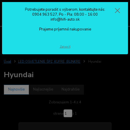
Potrebujete poradiť s výberom, kontaktujte nás:
0
ks
0904 963 527
0904 963 527, Po - Pia: 08:00 - 16:00
za
0,00 €
Po - Pia: 08:00 - 16:00
info@hifi-auto.sk
Prajeme príjemné nakupovanie
Menu
Hľadať
Zatvoriť
Úvod
LED OSVETLENIE ŠPZ, KUFRE, BLINKRE
Hyundai
Hyundai
Najnovšie
Najlacnejšie
Najdrahšie
Zobrazujem 1-4 z 4
strana
z 1