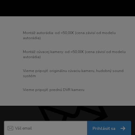
Montáž autorádia: od =50,00€ (cena závisí od modelu
autorádia)
Montáž cúvacej kamery: od =50,00€ (cena závisí od modelu
autorádia)
Vieme pripojiť: originálnu cúvaciu kameru, hudobný sound
systém
Vieme pripojiť: prednú DVR kameru
Prihlásiť sa