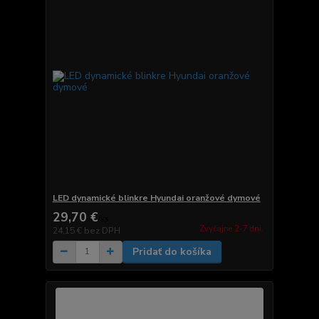
LED dynamické blinkre Hyundai oranžové dymové
29,70 €
/
ks
Zvyčajne 2-7 dni.
24,15 €
bez DPH
Pridať do košíka