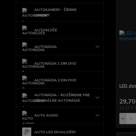
AUTOKAMERY - ČIERNE
SKRINKY
AUTOKĽÚČE
AUTORÁDIA
AUTORÁDIA 1 DIN DVD
AUTORÁDIA 2 DIN DVD
LED dyn
AUTORÁDIA - ROZŠÍRENIE PRE
29,70
ORIGINÁLNE AUTORÁDIÁ
24,15 €
AUTO AUDIO
AUTO LED EKVALIZÉRY