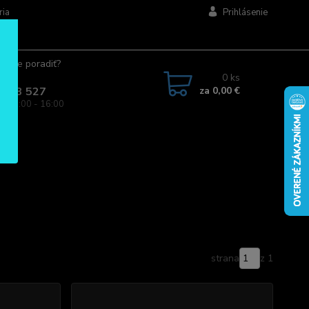
ria
Prihlásenie
ujete poradiť?
jte.
0
ks
za
0,00 €
 963 527
a: 08:00 - 16:00
strana
z 1