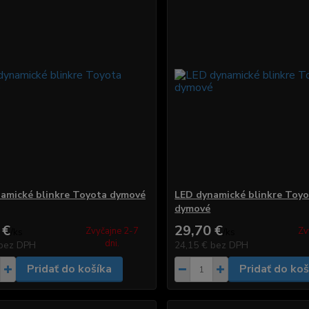
amické blinkre Toyota dymové
LED dynamické blinkre Toyo
dymové
 €
29,70 €
Zvyčajne 2-7
Zv
/
ks
/
ks
dni.
bez DPH
24,15 €
bez DPH
Pridať do košíka
Pridať do koš