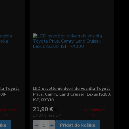
dla Toyota
LED osvetlenie dverí do vozidla Toyota
008-
Prius, Camry, Land Cruiser, Lexus IS250,
ISF, RX330
21,90 €
yčajne 2-7
Zvyčajne 2-7
/
ks
dni.
dni.
17,80 €
bez DPH
íka
Pridať do košíka