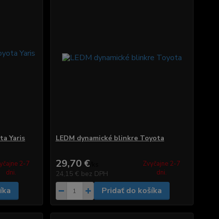
ta Yaris
LEDM dynamické blinkre Toyota
29,70 €
yčajne 2-7
Zvyčajne 2-7
/
ks
dni.
dni.
24,15 €
bez DPH
íka
Pridať do košíka