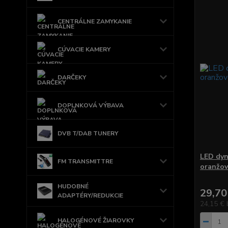
CENTRÁLNE ZAMYKANIE
CÚVACIE KAMERY
DARČEKY
DOPLNKOVÁ VÝBAVA
DVB T/DAB TUNERY
LED dyn
FM TRANSMITTRE
oranžo
HUDOBNÉ
29,70
ADAPTÉRY/REDUKCIE
24,15 €
HALOGÉNOVÉ ŽIAROVKY