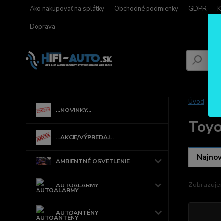
Ako nakupovať na splátky
Obchodné podmienky
GDPR
K
Doprava
Úvod
L
...NOVINKY...
Toyo
...AKCIE/VÝPREDAJ...
Najnov
AMBIENTNÉ OSVETLENIE
Zobrazuje
AUTOALARMY
AUTOANTÉNY