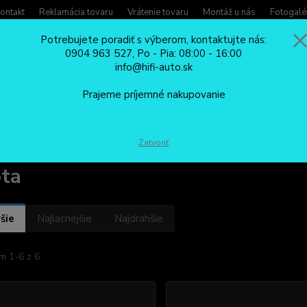
ontakt
Reklamácia tovaru
Vrátenie tovaru
Montáž u nás
Fotogalé
Potrebujete poradiť s výberom, kontaktujte nás:
0904 963 527, Po - Pia: 08:00 - 16:00
Potreb
info@hifi-auto.sk
Zavola
Hľadať
0904
Prajeme príjemné nakupovanie
Po - Pi
ED OSVETLENIE ŠPZ, KUFRE, BLINKRE
Toyota
Zatvoriť
ta
šie
Najlacnejšie
Najdrahšie
m 1-6 z 6