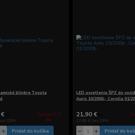
amické blinkre Toyota
LED osvetlenie ŠPZ do vozi
vé
Auris 10/2006-, Corolla 01/2
 €
21,90 €
Zvyčajne 2-7
Zv
/
ks
/
ks
dni.
bez DPH
17,80 €
bez DPH
Pridať do košíka
Pridať do koš