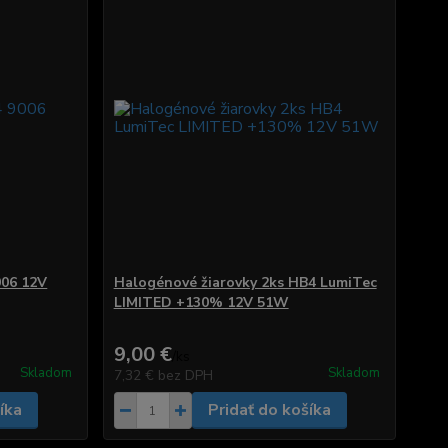
006 12V
Halogénové žiarovky 2ks HB4 LumiTec
LIMITED +130% 12V 51W
9,00 €
/
ks
Skladom
Skladom
7,32 €
bez DPH
íka
Pridať do košíka