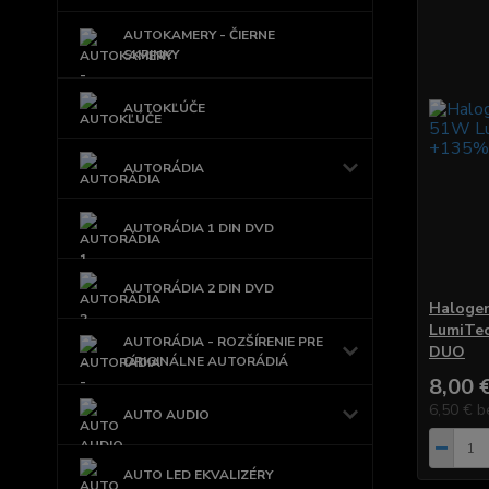
AUTOKAMERY - ČIERNE
SKRINKY
AUTOKĽÚČE
AUTORÁDIA
AUTORÁDIA 1 DIN DVD
AUTORÁDIA 2 DIN DVD
Halogen
LumiTe
AUTORÁDIA - ROZŠÍRENIE PRE
DUO
ORIGINÁLNE AUTORÁDIÁ
8,00 
6,50 €
b
AUTO AUDIO
AUTO LED EKVALIZÉRY