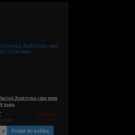
NOVÁ ŽIAROVKA HB4 9006
W biela
€
Zvyčajne 2-7
/
ks
dni.
ez DPH
Pridať do košíka