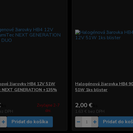
ové žiarovky HB4 12V 51W
Halogénová žiarovka HB4 9
c NEXT GENERATION +135%
51W 1ks blister
€
2,00 €
Zvyčajne 2-7
/
ks
/
ks
dni.
ez DPH
1,63 €
bez DPH
Pridať do košíka
Pridať do koš