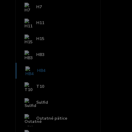
H7
H11
H15
HB3
HB4
T10
Sulfid
Ostatné pätice