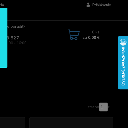
ria
Prihlásenie
ujete poradiť?
jte.
0
ks
za
0,00 €
 963 527
a: 08:00 - 16:00
strana
z 1