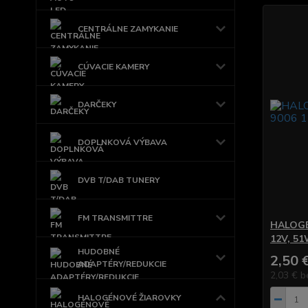
CENTRÁLNE ZAMYKANIE
CÚVACIE KAMERY
DARČEKY
DOPLNKOVÁ VÝBAVA
DVB T/DAB TUNERY
FM TRANSMITTRE
HALOGÉ
12V, 51
HUDOBNÉ
2,50 
ADAPTÉRY/REDUKCIE
2,03 €
b
HALOGÉNOVÉ ŽIAROVKY