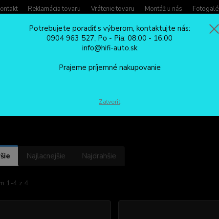
ontakt
Reklamácia tovaru
Vrátenie tovaru
Montáž u nás
Fotogalé
Potrebujete poradiť s výberom, kontaktujte nás:
0904 963 527, Po - Pia: 08:00 - 16:00
Potreb
info@hifi-auto.sk
Zavola
Hľadať
0904
Prajeme príjemné nakupovanie
Po - Pi
HALOGÉNOVÉ ŽIAROVKY
HB4
Zatvoriť
šie
Najlacnejšie
Najdrahšie
m 1-4 z 4