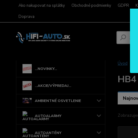
Ako nakupovať na splátky
Obchodné podmienky
GDPR
K
Doprava
Úvod
...NOVINKY...
HB4
...AKCIE/VÝPREDAJ...
Najnov
AMBIENTNÉ OSVETLENIE
Zobrazuje
AUTOALARMY
AUTOANTÉNY