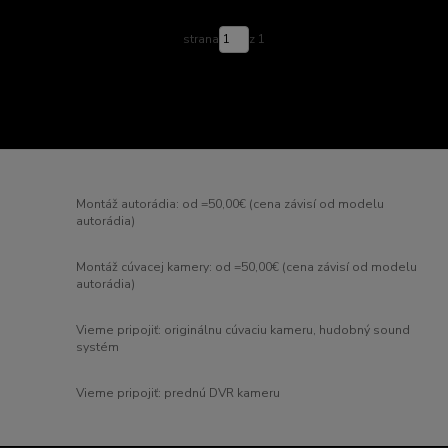
strana
z 1
Montáž autorádia: od =50,00€ (cena závisí od modelu
autorádia)
Montáž cúvacej kamery: od =50,00€ (cena závisí od modelu
autorádia)
Vieme pripojiť: originálnu cúvaciu kameru, hudobný sound
systém
Vieme pripojiť: prednú DVR kameru