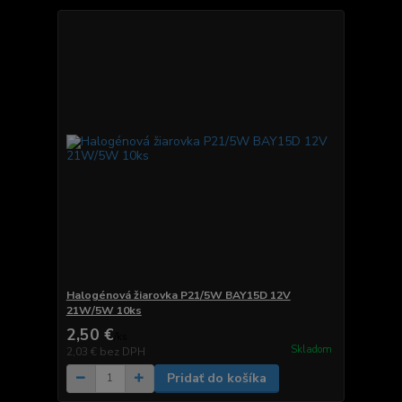
Halogénová žiarovka P21/5W BAY15D 12V
21W/5W 10ks
2,50 €
/
ks
Skladom
2,03 €
bez DPH
Pridať do košíka