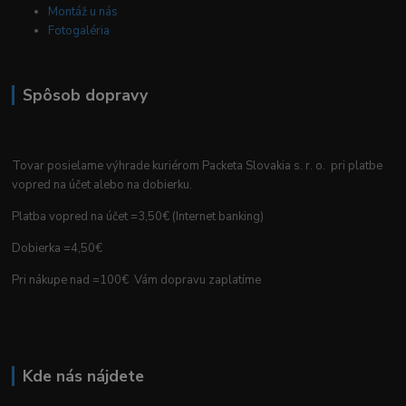
Montáž u nás
Fotogaléria
Spôsob dopravy
Tovar posielame výhrade kuriérom Packeta Slovakia s. r. o. pri platbe
vopred na účet alebo na dobierku.
Platba vopred na účet =3,50€ (Internet banking)
Dobierka =4,50€
Pri nákupe nad =100€ Vám dopravu zaplatíme
Kde nás nájdete