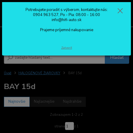
Potrebujete poradiť s výberom, kontaktujte nás:
0
ks
0904 963 527
0904 963 527, Po - Pia: 08:00 - 16:00
za
0,00 €
Po - Pia: 08:00 - 16:00
info@hifi-auto.sk
Prajeme príjemné nakupovanie
Menu
Zatvoriť
Hľadať
Úvod
HALOGÉNOVÉ ŽIAROVKY
BAY 15d
BAY 15d
Najnovšie
Najlacnejšie
Najdrahšie
Zobrazujem 1-2 z 2
strana
z 1