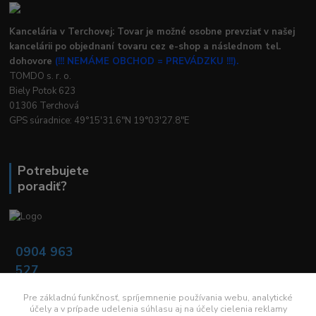
Kancelária v Terchovej: Tovar je možné osobne prevziať v našej
kancelárii po objednaní tovaru cez e-shop a následnom tel.
dohovore
(!!! NEMÁME OBCHOD = PREVÁDZKU !!!).
TOMDO s. r. o.
Biely Potok 623
01306 Terchová
GPS súradnice: 49°15'31.6"N 19°03'27.8"E
Potrebujete
poradiť?
0904 963
527
Po - Pia: 08:00 -
16:00
Pre základnú funkčnosť, spríjemnenie používania webu, analytické
účely a v prípade udelenia súhlasu aj na účely cielenia reklamy