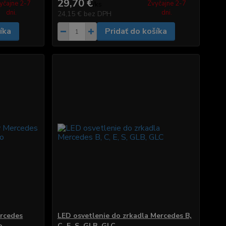
29,70 €
yčajne 2-7
Zvyčajne 2-7
/
ks
dni.
dni.
24,15 €
bez DPH
íka
Pridať do košíka
rcedes
LED osvetlenie do zrkadla Mercedes B,
o
C, E, S, GLB, GLC