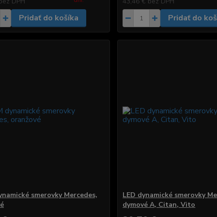
dni.
bez DPH
43,46 €
bez DPH
Pridať do košíka
Pridať do koš
namické smerovky Mercedes,
LED dynamické smerovky Me
vé
dymové A, Citan, Vito