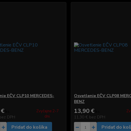
enie EČV CLP10 MERCEDES-
Osvetlenie EČV CLP08 MER
BENZ
 €
13,90 €
Zvyčajne 2-7
Zv
/
ks
/
ks
dni.
bez DPH
11,30 €
bez DPH
Pridať do košíka
Pridať do koš