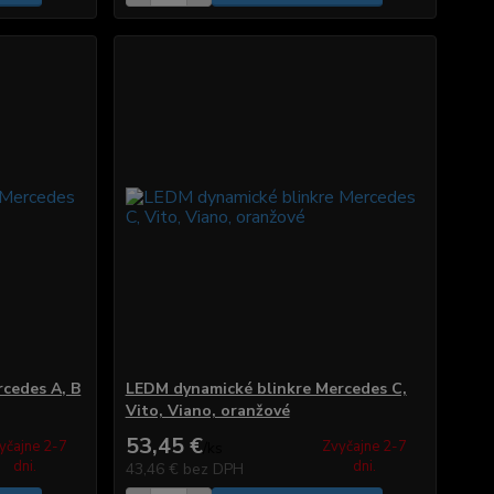
cedes A, B
LEDM dynamické blinkre Mercedes C,
Vito, Viano, oranžové
53,45 €
yčajne 2-7
Zvyčajne 2-7
/
ks
dni.
dni.
43,46 €
bez DPH