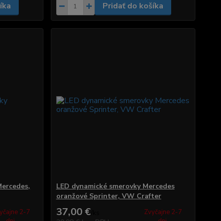
íka
Pridať do košíka
ercedes,
LED dynamické smerovky Mercedes
oranžové Sprinter, VW Crafter
37,00 €
yčajne 2-7
Zvyčajne 2-7
/
ks