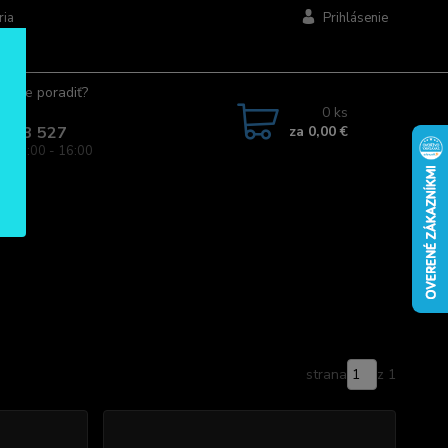
ria
Prihlásenie
ujete poradiť?
jte.
0
ks
za
0,00 €
 963 527
a: 08:00 - 16:00
strana
z 1