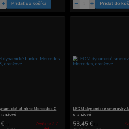
Pridať do košíka
Pridať do koš
namické blinkre Mercedes C
LEDM dynamické smerovky M
oranžové
oranžové
 €
53,45 €
Zvyčajne 2-7
Zv
/
ks
/
ks