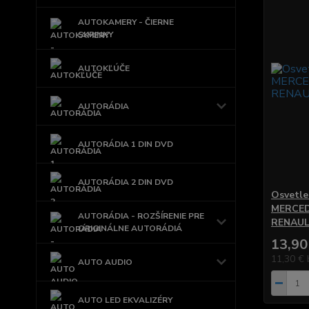
AUTOKAMERY - ČIERNE
SKRINKY
AUTOKĽÚČE
AUTORÁDIA
AUTORÁDIA 1 DIN DVD
AUTORÁDIA 2 DIN DVD
Osvetle
MERCED
AUTORÁDIA - ROZŠÍRENIE PRE
RENAU
ORIGINÁLNE AUTORÁDIÁ
13,90
11,30 €
AUTO AUDIO
AUTO LED EKVALIZÉRY