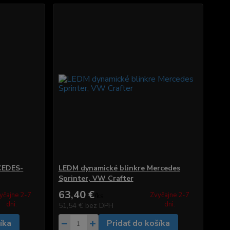
CEDES-
LEDM dynamické blinkre Mercedes
Sprinter, VW Crafter
63,40 €
yčajne 2-7
Zvyčajne 2-7
/
ks
dni.
dni.
51,54 €
bez DPH
íka
Pridať do košíka