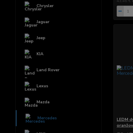
43,46 €
Chrysler
Jaguar
Jeep
KIA
Land Rover
Lexus
Mazda
Mercedes
LEDM dy
oranžo