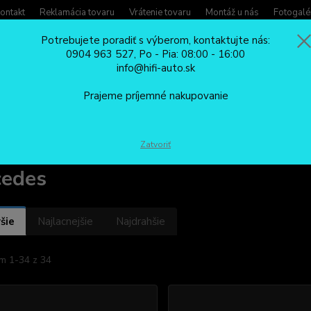
ontakt
Reklamácia tovaru
Vrátenie tovaru
Montáž u nás
Fotogalé
Potrebujete poradiť s výberom, kontaktujte nás:
0904 963 527, Po - Pia: 08:00 - 16:00
Potreb
info@hifi-auto.sk
Zavola
Hľadať
0904
Prajeme príjemné nakupovanie
Po - Pi
ED OSVETLENIE ŠPZ, KUFRE, BLINKRE
Mercedes
Zatvoriť
cedes
šie
Najlacnejšie
Najdrahšie
m 1-34 z 34