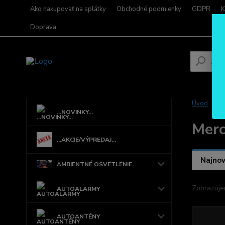
Ako nakupovať na splátky
Obchodné podmienky
GDPR
K
Doprava
Úvod
L
...NOVINKY...
Mer
...AKCIE/VÝPREDAJ...
Najnov
AMBIENTNÉ OSVETLENIE
Zobrazuje
AUTOALARMY
AUTOANTÉNY