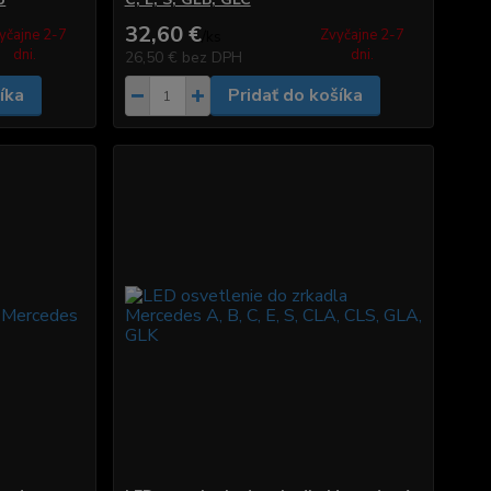
32,60 €
yčajne 2-7
Zvyčajne 2-7
/
ks
dni.
dni.
26,50 €
bez DPH
íka
Pridať do košíka