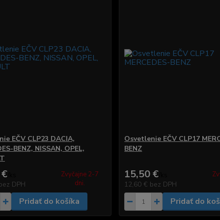
nie EČV CLP23 DACIA,
Osvetlenie EČV CLP17 MER
ES-BENZ, NISSAN, OPEL,
BENZ
LT
 €
15,50 €
Zvyčajne 2-7
Zv
/
ks
/
ks
dni.
bez DPH
12,60 €
bez DPH
Pridať do košíka
Pridať do koš