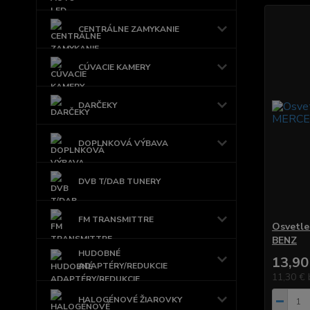
CENTRÁLNE ZAMYKANIE
CÚVACIE KAMERY
DARČEKY
DOPLNKOVÁ VÝBAVA
DVB T/DAB TUNERY
FM TRANSMITTRE
Osvetl
BENZ
HUDOBNÉ
13,90
ADAPTÉRY/REDUKCIE
11,30 €
HALOGÉNOVÉ ŽIAROVKY