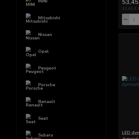
53,45
MINI
43,46 €
Mitsubishi
Nissan
Opel
Peugeot
Porsche
Renault
Seat
LED dyn
Subaru
dymové 