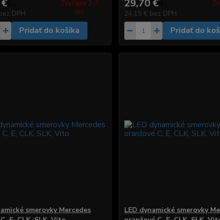
 €
29,70 €
Zvyčajne 2-7
Zv
/
ks
/
ks
dni.
bez DPH
24,15 €
bez DPH
Pridať do košíka
Pridať do koš
amické smerovky Mercedes
LED dynamické smerovky Me
C, E, CLK, SLK, Vito
oranžové C, E, CLK, SLK, Vit