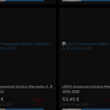
namické blinkre Mercedes A, B
LEDM dynamické blinkre Mer
12
2004-2008
 €
53,45 €
Zvyčajne 2-7
Zv
/
ks
/
ks
dni.
bez DPH
43,46 €
bez DPH