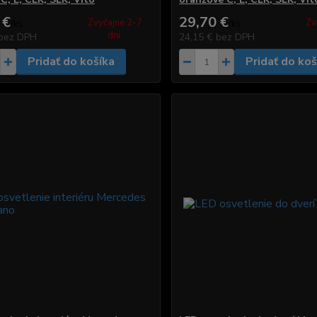
 €
29,70 €
Zvyčajne 2-7
Zv
/
ks
/
ks
dni.
bez DPH
24,15 €
bez DPH
Pridať do košíka
Pridať do koš