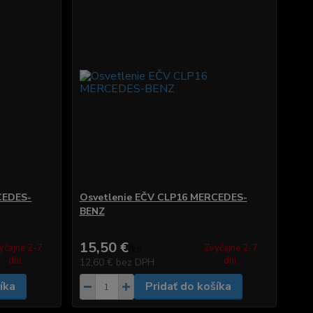
CEDES-
Osvetlenie EČV CLP16 MERCEDES-
BENZ
15,50 €
yčajne 2-7
Zvyčajne 2-7
/
ks
dni.
dni.
12,60 €
bez DPH
íka
Pridať do košíka