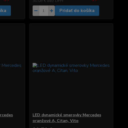
dni.
dni.
30,08 €
bez DPH
íka
Pridať do košíka
rcedes
LED dynamické smerovky Mercedes
oranžové A, Citan, Vito