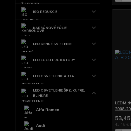
ISO REDUKCIE
KARBÓNOVÉ FÓLIE
LED DENNÉ SVIETENIE
LED LOGO PROJEKTORY
LED OSVETLENIE AUTA
LED OSVETLENIE ŠPZ, KUFRE,
BLINKRE
LEDM dy
2008-20
Alfa Romeo
53,45
43,46 €
Audi