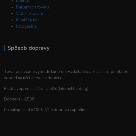
Kontakt
Reklamácia tovaru
Vrátenie tovaru
Montáž u nás
Fotogaléria
Spôsob dopravy
Tovar posielame výhrade kuriérom Packeta Slovakia s. r. o. pri platbe
vopred na účet alebo na dobierku.
Platba vopred na účet =3,50€ (Internet banking)
Dobierka =4,50€
Pri nákupe nad =100€ Vám dopravu zaplatíme