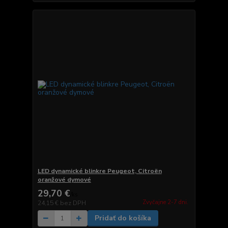
LED dynamické blinkre Peugeot, Citroën
oranžové dymové
29,70 €
/
ks
Zvyčajne 2-7 dni.
24,15 €
bez DPH
Pridať do košíka