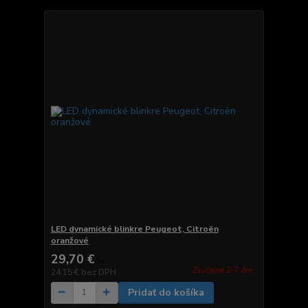
LED dynamické blinkre Peugeot, Citroën
oranžové
29,70 €
/
ks
Zvyčajne 2-7 dni.
24,15 €
bez DPH
Pridať do košíka