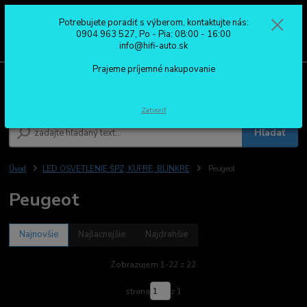
Potrebujete poradiť s výberom, kontaktujte nás:
0
ks
0904 963 527
0904 963 527, Po - Pia: 08:00 - 16:00
za
0,00 €
Po - Pia: 08:00 - 16:00
info@hifi-auto.sk
Prajeme príjemné nakupovanie
Menu
Zatvoriť
Hľadať
Úvod
LED OSVETLENIE ŠPZ, KUFRE, BLINKRE
Peugeot
Peugeot
Najnovšie
Najlacnejšie
Najdrahšie
Zobrazujem 1-22 z 22
strana
z 1