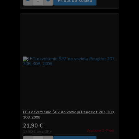
Pridať do košíka
LED osvetlenie ŠPZ do vozidla Peugeot 207, 208,
308, 2008
21,90 €
/
ks
Zvyčajne 2-7 dni.
17,80 €
bez DPH