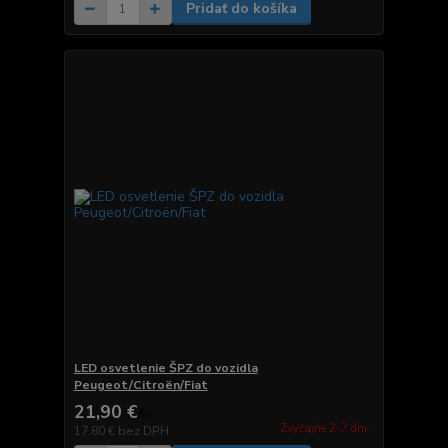
Pridať do košíka
LED osvetlenie ŠPZ do vozidla
Peugeot/Citroën/Fiat
21,90 €
/
ks
Zvyčajne 2-7 dni.
17,80 €
bez DPH