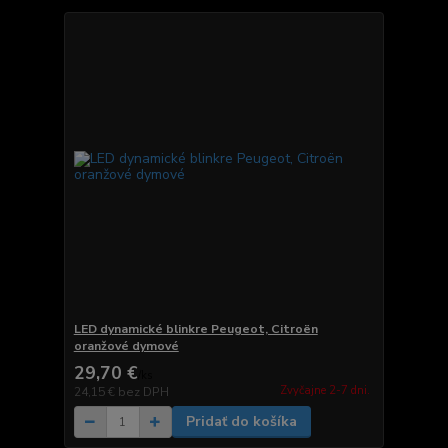
LED dynamické blinkre Peugeot, Citroën
oranžové dymové
29,70 €
/
ks
Zvyčajne 2-7 dni.
24,15 €
bez DPH
Pridať do košíka