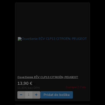
Osvetlenie EČV CLP13 CITROËN, PEUGEOT
13,90 €
/
ks
Zvyčajne 2-7 dni.
11,30 €
bez DPH
Pridať do košíka