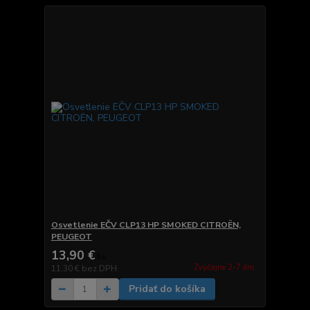
Osvetlenie EČV CLP13 HP SMOKED CITROËN,
PEUGEOT
13,90 €
/
ks
Zvyčajne 2-7 dni.
11,30 €
bez DPH
Pridať do košíka