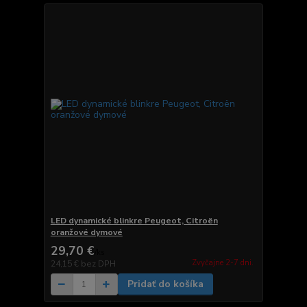
LED dynamické blinkre Peugeot, Citroën
oranžové dymové
29,70 €
/
ks
Zvyčajne 2-7 dni.
24,15 €
bez DPH
Pridať do košíka