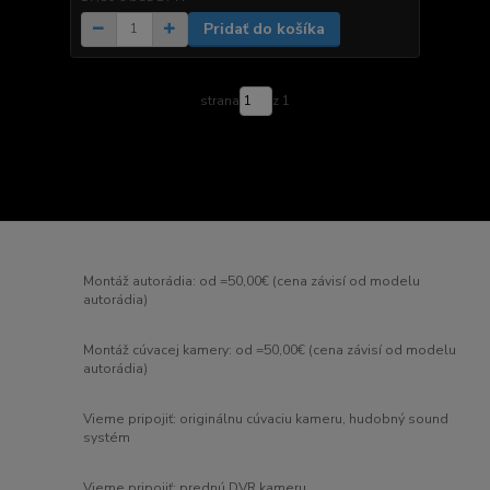
Pridať do košíka
strana
z 1
Montáž autorádia: od =50,00€ (cena závisí od modelu
autorádia)
Montáž cúvacej kamery: od =50,00€ (cena závisí od modelu
autorádia)
Vieme pripojiť: originálnu cúvaciu kameru, hudobný sound
systém
Vieme pripojiť: prednú DVR kameru