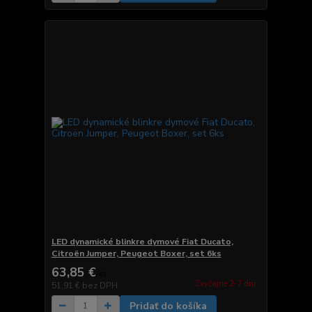
LED dynamické blinkre dymové Fiat Ducato,
Citroën Jumper, Peugeot Boxer, set 6ks
63,85 €
/
ks
Zvyčajne 2-7 dni.
51,91 €
bez DPH
Pridať do košíka