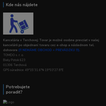
Kde nás nájdete
Kancelária v Terchovej: Tovar je možné osobne prevziať v našej
kancelárii po objednaní tovaru cez e-shop a následnom tel.
dohovore
(!!! NEMÁME OBCHOD = PREVÁDZKU !!!).
TOMDO s. r. o.
Biely Potok 623
01306 Terchová
GPS súradnice: 49°15'31.6"N 19°03'27.8"E
Potrebujete
poradiť?