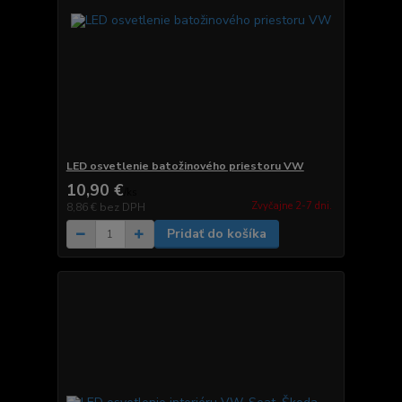
LED osvetlenie batožinového priestoru VW
10,90 €
/
ks
Zvyčajne 2-7 dni.
8,86 €
bez DPH
Pridať do košíka