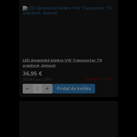
LED dynamické blinkre VW Transporter T6
oranžové, dymové
36,95 €
/
ks
Zvyčajne 2-7 dni.
30,04 €
bez DPH
Pridať do košíka