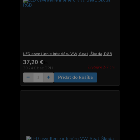
LED osvetlenie interiéru VW, Seat, Škoda, RGB
37,20 €
/
ks
Zvyčajne 2-7 dni.
30,24 €
bez DPH
Pridať do košíka