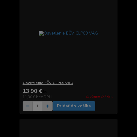
Osvetlenie EČV CLP09 VAG
13,90 €
/
ks
Zvyčajne 2-7 dni.
11,30 €
bez DPH
Pridať do košíka