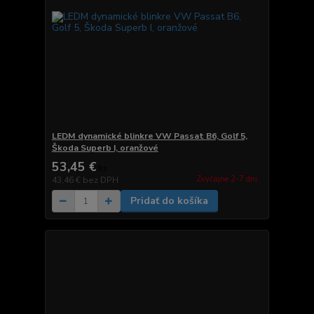
LEDM dynamické blinkre VW Passat B6, Golf 5,
Škoda Superb I, oranžové
53,45 €
/
ks
Zvyčajne 2-7 dni.
43,46 €
bez DPH
Pridať do košíka