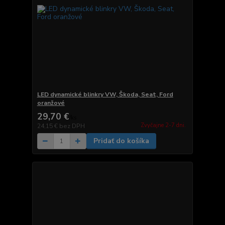
LED dynamické blinkry VW, Škoda, Seat, Ford
oranžové
29,70 €
/
ks
Zvyčajne 2-7 dni.
24,15 €
bez DPH
Pridať do košíka