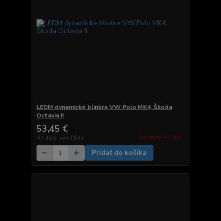
LEDM dynamické blinkre VW Polo MK4, Škoda
Octavia II
53,45 €
/
ks
Zvyčajne 2-7 dni.
43,46 €
bez DPH
Pridať do košíka