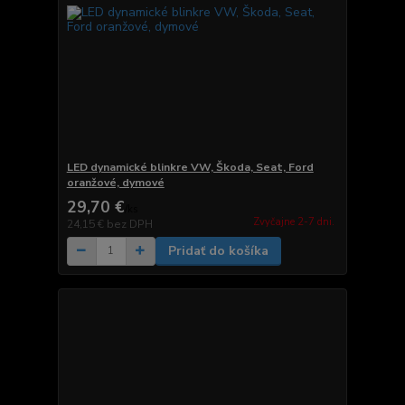
LED dynamické blinkre VW, Škoda, Seat, Ford
oranžové, dymové
29,70 €
/
ks
Zvyčajne 2-7 dni.
24,15 €
bez DPH
Pridať do košíka