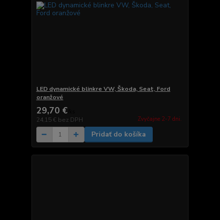
LED dynamické blinkre VW, Škoda, Seat, Ford
oranžové
29,70 €
/
ks
Zvyčajne 2-7 dni.
24,15 €
bez DPH
Pridať do košíka