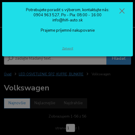
Potrebujete poradiť s výberom, kontaktujte nás:
0
ks
0904 963 527
0904 963 527, Po - Pia: 08:00 - 16:00
za
0,00 €
Po - Pia: 08:00 - 16:00
info@hifi-auto.sk
Prajeme príjemné nakupovanie
Menu
Zatvoriť
Hľadať
Úvod
LED OSVETLENIE ŠPZ, KUFRE, BLINKRE
Volkswagen
Volkswagen
Najnovšie
Najlacnejšie
Najdrahšie
Zobrazujem 1-56 z 56
strana
z 1