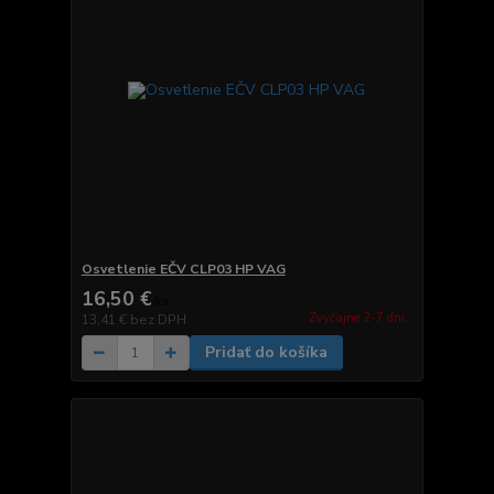
Osvetlenie EČV CLP03 HP VAG
16,50 €
/
ks
Zvyčajne 2-7 dni.
13,41 €
bez DPH
Pridať do košíka