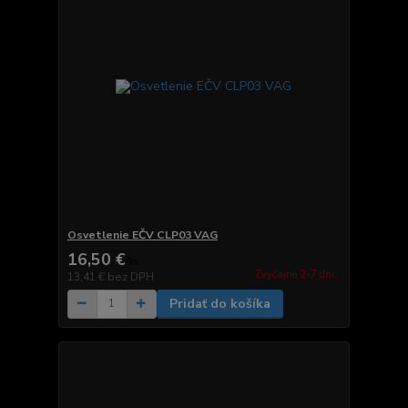
Osvetlenie EČV CLP03 VAG
16,50 €
/
ks
Zvyčajne 2-7 dni.
13,41 €
bez DPH
Pridať do košíka