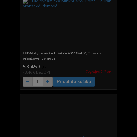
LEDM dynamické blinkre VW Golf7, Touran
oranžové, dymové
53,45 €
/
ks
Zvyčajne 2-7 dni.
43,46 €
bez DPH
Pridať do košíka