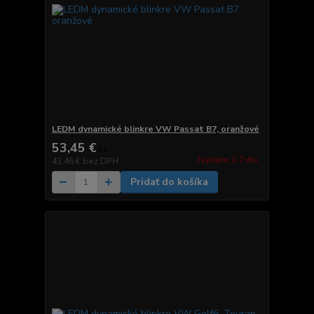
LEDM dynamické blinkre VW Passat B7, oranžové
53,45 €
/
ks
Zvyčajne 2-7 dni.
43,46 €
bez DPH
Pridať do košíka