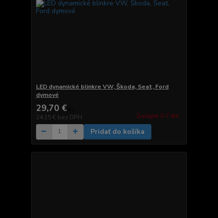
LED dynamické blinkre VW, Škoda, Seat, Ford
dymové
29,70 €
/
ks
Zvyčajne 2-7 dni.
24,15 €
bez DPH
Pridať do košíka