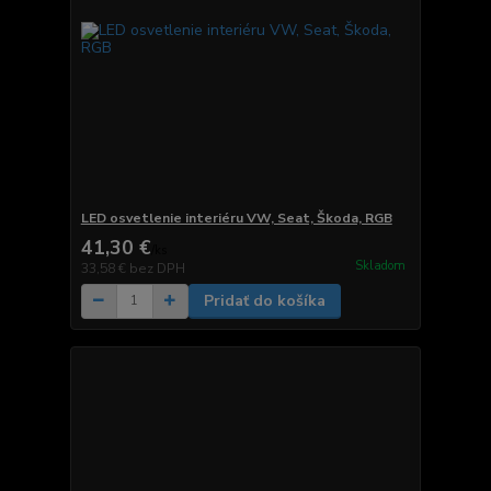
LED osvetlenie interiéru VW, Seat, Škoda, RGB
41,30 €
/
ks
Skladom
33,58 €
bez DPH
Pridať do košíka