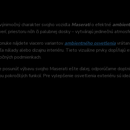
výnimočný charakter svojho vozidla
Maserati
o efektné
ambient
verí, priestoru nôh či palubnej dosky – vytvárajú jedinečnú atmos
onuke nájdete viacero variantov
ambientného osvetlenia
vrátan
ľa nálady alebo dizajnu interiéru. Tieto vizuálne prvky dopĺňajú e
nočných podmienkach.
 posunúť výbavu svojho Maserati ešte ďalej, odporúčame doplniť
u pokročilých funkcií. Pre vylepšenie osvetlenia exteriéru sú 