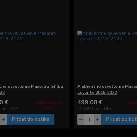
né osvetlenie Maserati Ghibli
Ambientné osvetlenie Maser
22
Levante 2016-2022
0 €
499,00 €
dostupnosť: 15-
dost
/
ks
/
ks
25 dní
€
bez DPH
405,69 €
bez DPH
Pridať do košíka
Pridať do koš