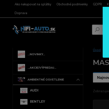
Ako nakupovať na splátky
Obchodné podmienky
GDPR
K
Doprava
Úvod
...NOVINKY...
MAS
...AKCIE/VÝPREDAJ...
Najnov
AMBIENTNÉ OSVETLENIE
AUDI
Zobrazuje
BENTLEY