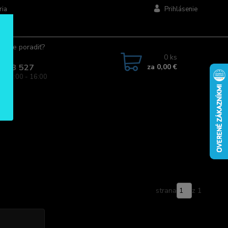
ria
Prihlásenie
ujete poradiť?
jte.
0
ks
za
0,00 €
 963 527
a: 08:00 - 16:00
strana
z 1