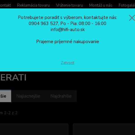
ontakt
Reklamácia tovaru
Vrátenie tovaru
Montáž u nás
Fotogalé
Potrebujete poradiť s výberom, kontaktujte nás:
0904 963 527, Po - Pia: 08:00 - 16:00
Potreb
info@hifi-auto.sk
Zavola
Hľadať
0904
Prajeme príjemné nakupovanie
Po - Pi
AMBIENTNÉ OSVETLENIE
MASERATI
Zatvoriť
ERATI
šie
Najlacnejšie
Najdrahšie
m 1-2 z 2