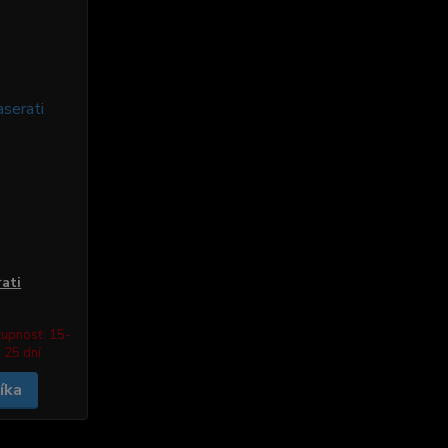
ati
upnosť: 15-
25 dní
íka