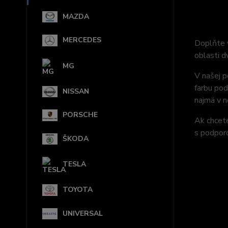
MAZDA
MERCEDES
Doplňte 
oblasti d
MG
V našej p
farbu pod
NISSAN
najmä v 
PORSCHE
Ak chcete
s podporo
ŠKODA
TESLA
TOYOTA
UNIVERSAL