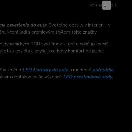
strana
z 1
né osvetlenie do auta
. Svetelné detaily v interiéri – v
féru, ktorá ladí s prémiovým štýlom tejto značky.
e dynamických RGB systémov, ktoré umožňujú meniť
stetiku vozidla a zvyšujú celkový komfort pri jazde,
 interiér o
LED žiarovky do auta
a moderné
autorádiá
ideálnym doplnkom naše výkonné
LED prestavbové sady
.