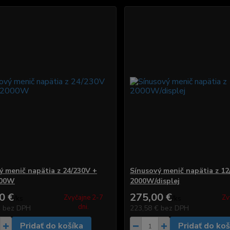
ý menič napätia z 24/230V +
Sínusový menič napätia z 12
000W
2000W/displej
0 €
275,00 €
Zvyčajne 2-7
Zv
/
ks
/
ks
dni.
€
bez DPH
223,58 €
bez DPH
Pridať do košíka
Pridať do koš