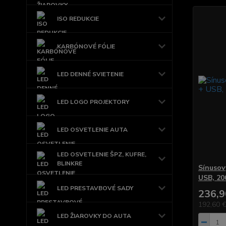
ISO REDUKCIE
KARBÓNOVÉ FÓLIE
LED DENNÉ SVIETENIE
LED LOGO PROJEKTORY
LED OSVETLENIE AUTA
LED OSVETLENIE ŠPZ, KUFRE,
BLINKRE
Sínusov
USB, 2
LED PRESTAVBOVÉ SADY
236,9
192,60 
LED ŽIAROVKY DO AUTA