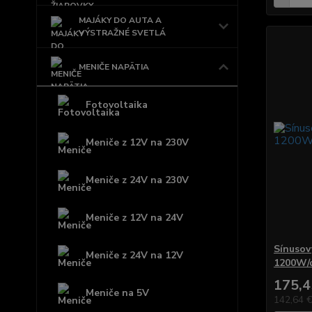
MAJÁKY DO AUTA A
VÝSTRAŽNÉ SVETLÁ
MENIČE NAPÄTIA
Fotovoltaika
Meniče z 12V na 230V
Meniče z 24V na 230V
Meniče z 12V na 24V
Sínusov
Meniče z 24V na 12V
1200W/d
175,4
Meniče na 5V
142,64 