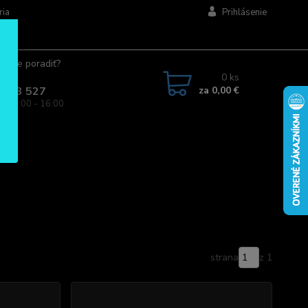
ria
Prihlásenie
ujete poradiť?
jte.
0
ks
za
0,00 €
 963 527
a: 08:00 - 16:00
strana
z 1