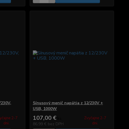
/230V,
Sínusový menič napätia z 12/230V +
USB, 1000W
107,00 €
yčajne 2-7
Zvyčajne 2-7
/
ks
dni.
dni.
86,99 €
bez DPH