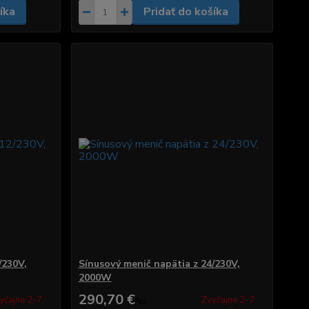
íka
Pridať do košíka
/230V,
Sínusový menič napätia z 24/230V,
2000W
290,70 €
yčajne 2-7
Zvyčajne 2-7
/
ks