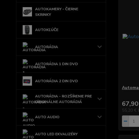
AUTOKAMERY - ČIERNE
SKRINKY
AUTOKĽÚČE
AUTORÁDIA
AUTORÁDIA 1 DIN DVD
AUTORÁDIA 2 DIN DVD
Automat
AUTORÁDIA - ROZŠÍRENIE PRE
ORIGINÁLNE AUTORÁDIÁ
67,90
55,20 €
AUTO AUDIO
AUTO LED EKVALIZÉRY