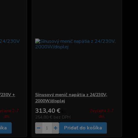
/230V +
Sínusový menič napätia z 24/230V,
2000W/displej
313,40 €
yčajne 2-7
Zvyčajne 2-7
/
ks
dni.
dni.
254,80 €
bez DPH
íka
Pridať do košíka