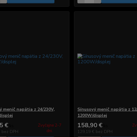
ý menič napätia z 24/230V,
Sínusový menič napätia z 12
isplej
1200W/displej
5 €
158,90 €
Zvyčajne 2-7
Zv
/
ks
/
ks
dni.
€
bez DPH
129,19 €
bez DPH