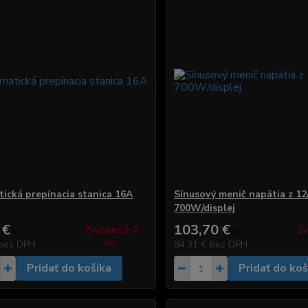
ická prepínacia stanica 16A
Sínusový menič napätia z 12
700W/displej
 €
103,70 €
Zvyčajne 2-7
Zv
/
ks
/
ks
dni.
bez DPH
84,31 €
bez DPH
Pridať do košíka
Pridať do koš