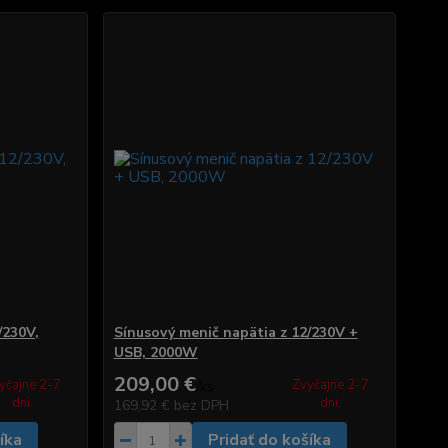
/230V,
Sínusový menič napätia z 12/230V +
USB, 2000W
209,00 €
yčajne 2-7
Zvyčajne 2-7
/
ks
dni.
dni.
169,92 €
bez DPH
íka
Pridať do košíka