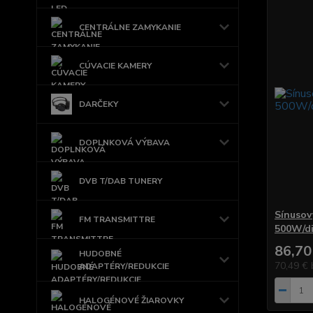
CENTRÁLNE ZAMYKANIE
CÚVACIE KAMERY
DARČEKY
DOPLNKOVÁ VÝBAVA
DVB T/DAB TUNERY
Sínusov
FM TRANSMITTRE
500W/di
86,70
HUDOBNÉ
70,49 €
ADAPTÉRY/REDUKCIE
HALOGÉNOVÉ ŽIAROVKY