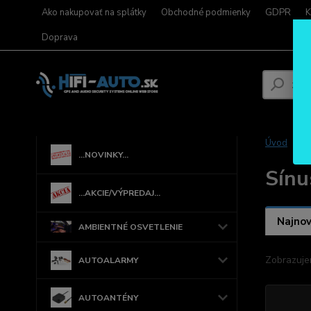
Ako nakupovať na splátky
Obchodné podmienky
GDPR
K
Doprava
Úvod
...NOVINKY...
Sínu
...AKCIE/VÝPREDAJ...
Najnov
AMBIENTNÉ OSVETLENIE
Zobrazuje
AUTOALARMY
AUTOANTÉNY