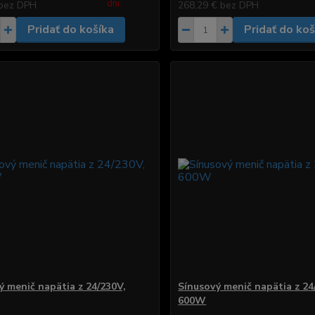
dni.
bez DPH
268,29 €
bez DPH
Pridať do košíka
Pridať do koš
ý menič napätia z 24/230V,
Sínusový menič napätia z 24
600W