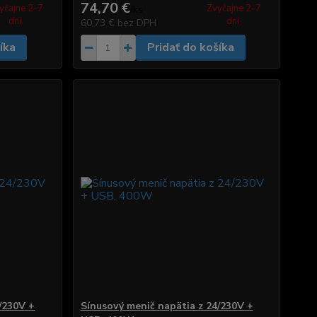
74,70 €
yčajne 2-7
Zvyčajne 2-7
/
ks
dni.
dni.
60,73 €
bez DPH
íka
Pridať do košíka
/230V +
Sínusový menič napätia z 24/230V +