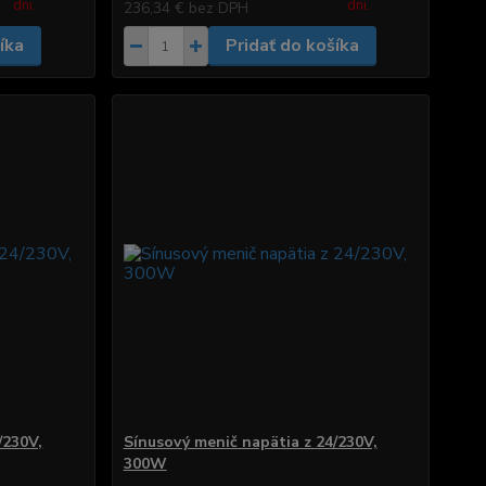
dni.
dni.
236,34 €
bez DPH
íka
Pridať do košíka
/230V,
Sínusový menič napätia z 24/230V,
300W