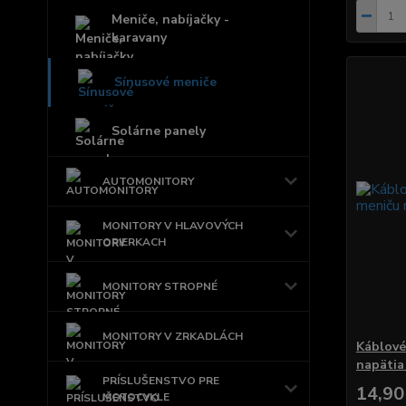
Meniče, nabíjačky -
karavany
Sínusové meniče
Solárne panely
AUTOMONITORY
MONITORY V HLAVOVÝCH
OPIERKACH
MONITORY STROPNÉ
MONITORY V ZRKADLÁCH
Káblové
napätia
PRÍSLUŠENSTVO PRE
14,90
MOTOCYKLE