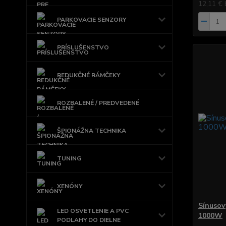
12,11 €
PARKOVACIE SENZORY
PRÍSLUŠENSTVO
REDUKČNÉ RÁMČEKY
ROZBALENÉ / PREDVEDENÉ
ŠPIONÁŽNA TECHNIKA
TUNING
XENÓNY
Sínusov
LED OSVETLENIE A PVC
1000W
PODLAHY DO DIELNE