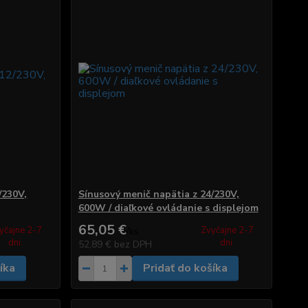
/230V,
Sínusový menič napätia z 24/230V,
600W / diaľkové ovládanie s displejom
65,05 €
yčajne 2-7
Zvyčajne 2-7
/
ks
dni.
dni.
52,89 €
bez DPH
íka
Pridať do košíka