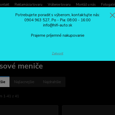
ontakt
Reklamácia tovaru
Vrátenie tovaru
Montáž u nás
Fotogalé
Potrebujete poradiť s výberom, kontaktujte nás:
0904 963 527, Po - Pia: 08:00 - 16:00
Potreb
info@hifi-auto.sk
Zavola
Hľadať
0904
Prajeme príjemné nakupovanie
Po - Pi
MENIČE NAPÄTIA
Sínusové meniče
Zatvoriť
sové meniče
šie
Najlacnejšie
Najdrahšie
m 1-41 z 41