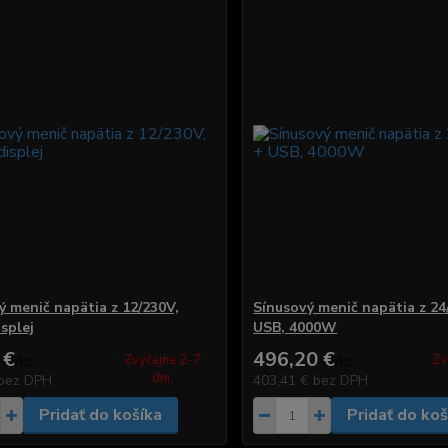
ý menič napätia z 12/230V,
Sínusový menič napätia z 24
splej
USB, 4000W
 €
496,20 €
Zvyčajne 2-7
Zv
/
ks
/
ks
dni.
bez DPH
403,41 €
bez DPH
Pridať do košíka
Pridať do koš