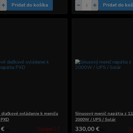
Pridať do košíka
Pridať do koš
 diaľkové ovládanie k meniču
Sínusový menič napätia z 12
 PXD
2000W / UPS / Solár
 €
330,00 €
Zvyčajne 2-7
Zv
/
ks
/
ks