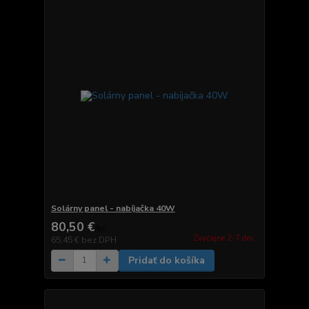
Solárny panel - nabíjačka 40W
80,50 €
/
ks
Zvyčajne 2-7 dni.
65,45 €
bez DPH
Pridať do košíka