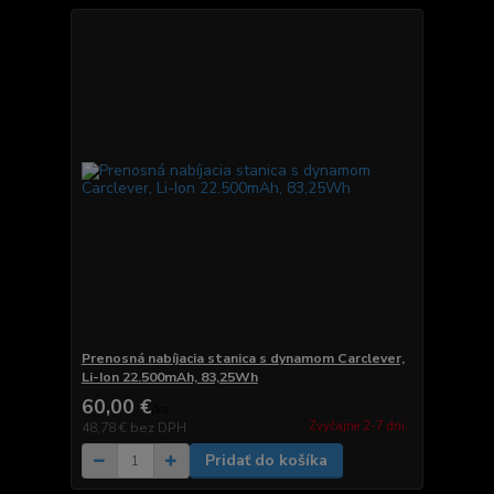
Prenosná nabíjacia stanica s dynamom Carclever,
Li-Ion 22.500mAh, 83,25Wh
60,00 €
/
ks
Zvyčajne 2-7 dni.
48,78 €
bez DPH
Pridať do košíka