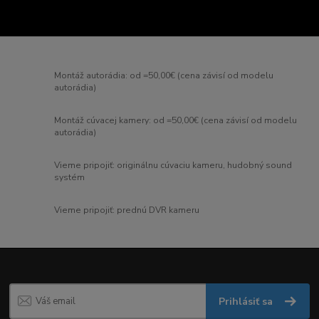
Montáž autorádia: od =50,00€ (cena závisí od modelu
autorádia)
Montáž cúvacej kamery: od =50,00€ (cena závisí od modelu
autorádia)
Vieme pripojiť: originálnu cúvaciu kameru, hudobný sound
systém
Vieme pripojiť: prednú DVR kameru
Prihlásiť sa