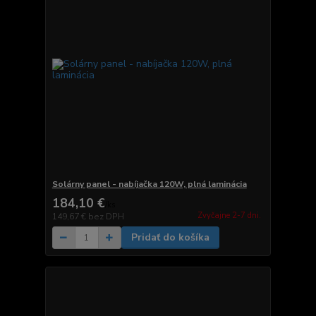
Solárny panel - nabíjačka 120W, plná laminácia
184,10 €
/
ks
Zvyčajne 2-7 dni.
149,67 €
bez DPH
Pridať do košíka