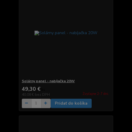
Solárny panel - nabíjačka 20W
49,30 €
/
ks
Zvyčajne 2-7 dni.
40,08 €
bez DPH
Pridať do košíka