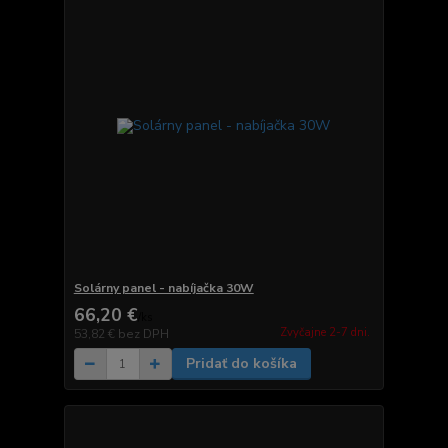
Solárny panel - nabíjačka 30W
66,20 €
/
ks
Zvyčajne 2-7 dni.
53,82 €
bez DPH
Pridať do košíka