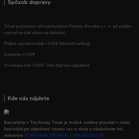
Spôsob dopravy
Tovar posielame výhrade kuriérom Packeta Slovakia s. r. o. pri platbe
vopred na účet alebo na dobierku.
Platba vopred na účet =3,50€ (Internet banking)
Dobierka =4,50€
Pri nákupe nad =100€ Vám dopravu zaplatíme
Kde nás nájdete
Kancelária v Terchovej: Tovar je možné osobne prevziať v našej
kancelárii po objednaní tovaru cez e-shop a následnom tel.
dohovore
(!!! NEMÁME OBCHOD = PREVÁDZKU !!!).