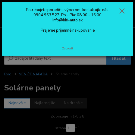
Potrebujete poradiť s výberom, kontaktujte nás:
0
ks
0904 963 527
0904 963 527, Po - Pia: 08:00 - 16:00
za
0,00 €
Po - Pia: 08:00 - 16:00
info@hifi-auto.sk
Prajeme príjemné nakupovanie
Menu
Zatvoriť
Hľadať
Úvod
MENIČE NAPÄTIA
Solárne panely
Solárne panely
Najnovšie
Najlacnejšie
Najdrahšie
Zobrazujem 1-8 z 8
strana
z 1