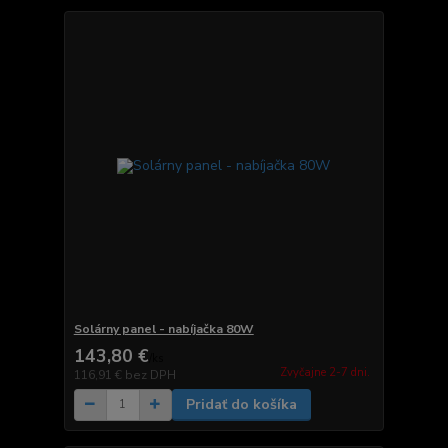
Solárny panel - nabíjačka 80W
143,80 €
/
ks
Zvyčajne 2-7 dni.
116,91 €
bez DPH
Pridať do košíka