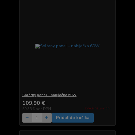
Solárny panel - nabíjačka 60W
109,90 €
/
ks
Zvyčajne 2-7 dni.
89,35 €
bez DPH
Pridať do košíka