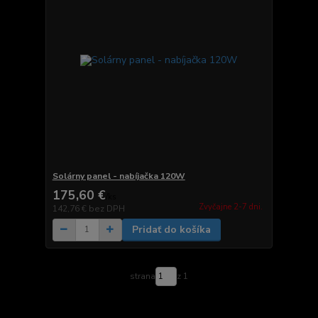
Solárny panel - nabíjačka 120W
175,60 €
/
ks
Zvyčajne 2-7 dni.
142,76 €
bez DPH
Pridať do košíka
strana
z 1