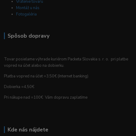
Vrátenie tovaru
Montáž u nás
Fotogaléria
Spôsob dopravy
Tovar posielame výhrade kuriérom Packeta Slovakia s. r. o. pri platbe
vopred na účet alebo na dobierku.
Platba vopred na účet =3,50€ (Internet banking)
Dobierka =4,50€
Pri nákupe nad =100€ Vám dopravu zaplatíme
Kde nás nájdete