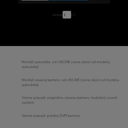
strana
z 1
Montáž autorádia: od =50,00€ (cena závisí od modelu
autorádia)
Montáž cúvacej kamery: od =50,00€ (cena závisí od modelu
autorádia)
Vieme pripojiť: originálnu cúvaciu kameru, hudobný sound
systém
Vieme pripojiť: prednú DVR kameru