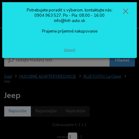
Potrebujete poradiť s výberom, kontaktujte nás:
0
ks
0904 963 527
0904 963 527, Po - Pia: 08:00 - 16:00
za
0,00 €
Po - Pia: 08:00 - 16:00
info@hifi-auto.sk
Prajeme príjemné nakupovanie
Menu
Zatvoriť
Hľadať
Úvod
HUDOBNÉ ADAPTÉRY/REDUKCIE
BLUETOOTH CarClever
Jeep
Jeep
Najnovšie
Najlacnejšie
Najdrahšie
Zobrazujem 1-1 z 1
strana
z 1