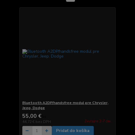
Bluetooth A2DP/handsfree modul pre Chrysler,
Jeep, Dodge
55,00 €
/
ks
Zvyčajne 2-7 dni.
44,72 €
bez DPH
Pridať do košíka