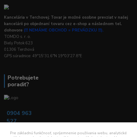
Kancelária v Terchovej: Tovar je možné osobne prevziať v našej
kancelárii po objednaní tovaru cez e-shop a následnom tel.
dohovore
(!!! NEMÁME OBCHOD = PREVÁDZKU !!!).
TOMDO s. r. o.
Biely Potok 623
01306 Terchová
GPS súradnice: 49°15'31.6"N 19°03'27.8"E
Potrebujete
poradiť?
0904 963
527
Po - Pia: 08:00 -
16:00
Pre základnú funkčnosť, spríjemnenie používania webu, analytické