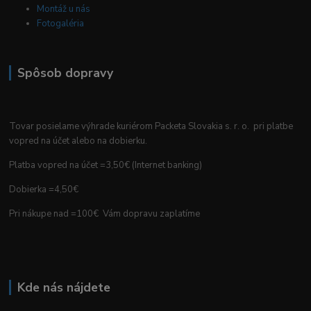
Montáž u nás
Fotogaléria
Spôsob dopravy
Tovar posielame výhrade kuriérom Packeta Slovakia s. r. o. pri platbe
vopred na účet alebo na dobierku.
Platba vopred na účet =3,50€ (Internet banking)
Dobierka =4,50€
Pri nákupe nad =100€ Vám dopravu zaplatíme
Kde nás nájdete