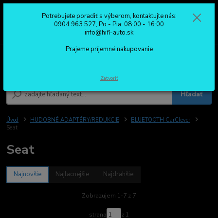
Potrebujete poradiť s výberom, kontaktujte nás:
0
ks
0904 963 527
0904 963 527, Po - Pia: 08:00 - 16:00
za
0,00 €
Po - Pia: 08:00 - 16:00
info@hifi-auto.sk
Prajeme príjemné nakupovanie
Menu
Zatvoriť
Hľadať
Úvod
HUDOBNÉ ADAPTÉRY/REDUKCIE
BLUETOOTH CarClever
Seat
Seat
Najnovšie
Najlacnejšie
Najdrahšie
Zobrazujem 1-7 z 7
strana
z 1