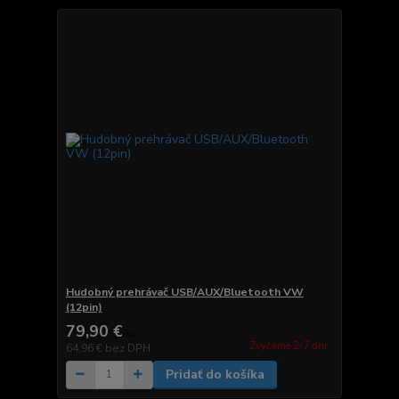
Hudobný prehrávač USB/AUX/Bluetooth VW
(12pin)
79,90 €
/
ks
Zvyčajne 2-7 dni.
64,96 €
bez DPH
Pridať do košíka