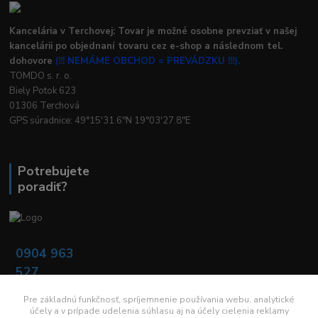
Kancelária v Terchovej: Tovar je možné osobne prevziať v našej
kancelárii po objednaní tovaru cez e-shop a následnom tel.
dohovore
(!!! NEMÁME OBCHOD = PREVÁDZKU !!!).
TOMDO s. r. o.
Biely Potok 623
01306 Terchová
GPS súradnice: 49°15'31.6"N 19°03'27.8"E
Potrebujete
poradiť?
0904 963
527
Po - Pia: 08:00 -
16:00
Pre základnú funkčnosť, spríjemnenie používania webu, analytické
účely a v prípade udelenia súhlasu aj na účely cielenia reklamy