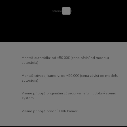
strana
z 1
Montáž autorádia: od =50,00€ (cena závisí od modelu
autorádia)
Montáž cúvacej kamery: od =50,00€ (cena závisí od modelu
autorádia)
Vieme pripojiť: originálnu cúvaciu kameru, hudobný sound
systém
Vieme pripojiť: prednú DVR kameru