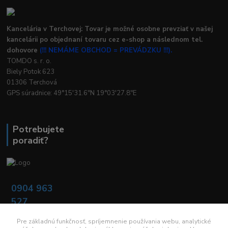
Kancelária v Terchovej: Tovar je možné osobne prevziať v našej
kancelárii po objednaní tovaru cez e-shop a následnom tel.
dohovore
(!!! NEMÁME OBCHOD = PREVÁDZKU !!!).
TOMDO s. r. o.
Biely Potok 623
01306 Terchová
GPS súradnice: 49°15'31.6"N 19°03'27.8"E
Potrebujete
poradiť?
0904 963
527
Po - Pia: 08:00 -
16:00
Pre základnú funkčnosť, spríjemnenie používania webu, analytické