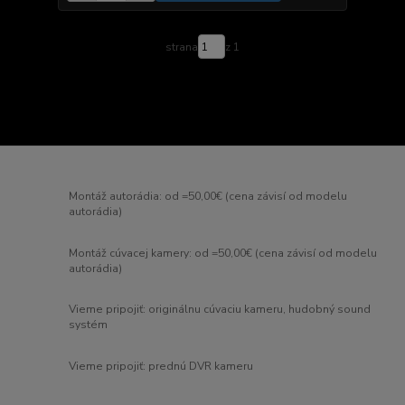
strana
z 1
Montáž autorádia: od =50,00€ (cena závisí od modelu
autorádia)
Montáž cúvacej kamery: od =50,00€ (cena závisí od modelu
autorádia)
Vieme pripojiť: originálnu cúvaciu kameru, hudobný sound
systém
Vieme pripojiť: prednú DVR kameru