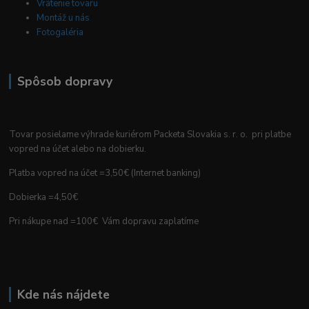
Vrátenie tovaru
Montáž u nás
Fotogaléria
Spôsob dopravy
Tovar posielame výhrade kuriérom Packeta Slovakia s. r. o. pri platbe
vopred na účet alebo na dobierku.
Platba vopred na účet =3,50€ (Internet banking)
Dobierka =4,50€
Pri nákupe nad =100€ Vám dopravu zaplatíme
Kde nás nájdete