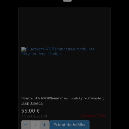
Bluetooth A2DP/handsfree modul pre Chrysler,
Jeep, Dodge
55,00 €
/
ks
Zvyčajne 2-7 dni.
44,72 €
bez DPH
Pridať do košíka