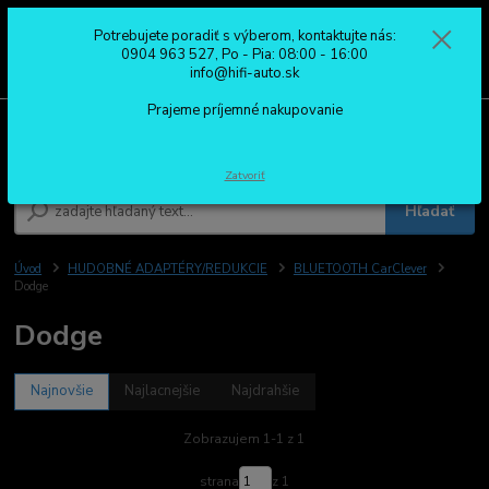
Potrebujete poradiť s výberom, kontaktujte nás:
0
ks
0904 963 527
0904 963 527, Po - Pia: 08:00 - 16:00
za
0,00 €
Po - Pia: 08:00 - 16:00
info@hifi-auto.sk
Prajeme príjemné nakupovanie
Menu
Zatvoriť
Hľadať
Úvod
HUDOBNÉ ADAPTÉRY/REDUKCIE
BLUETOOTH CarClever
Dodge
Dodge
Najnovšie
Najlacnejšie
Najdrahšie
Zobrazujem 1-1 z 1
strana
z 1