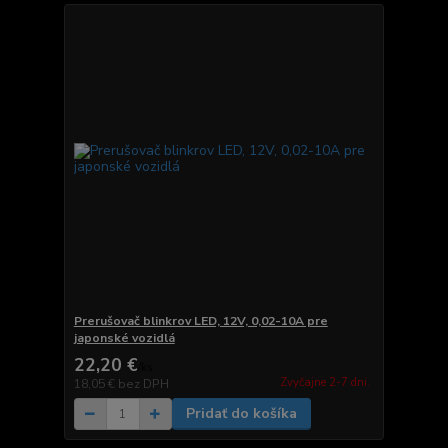
Prerušovač blinkrov LED, 12V, 0,02-10A pre
japonské vozidlá
22,20 €
/
ks
Zvyčajne 2-7 dni.
18,05 €
bez DPH
Pridať do košíka