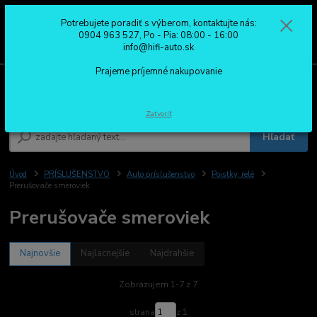
Potrebujete poradiť s výberom, kontaktujte nás:
0
ks
0904 963 527
0904 963 527, Po - Pia: 08:00 - 16:00
za
0,00 €
Po - Pia: 08:00 - 16:00
info@hifi-auto.sk
Prajeme príjemné nakupovanie
Menu
Zatvoriť
Hľadať
Úvod
PRÍSLUŠENSTVO
Auto príslušenstvo
Poistky, relé
Prerušovače smeroviek
Prerušovače smeroviek
Najnovšie
Najlacnejšie
Najdrahšie
Zobrazujem 1-7 z 7
strana
z 1