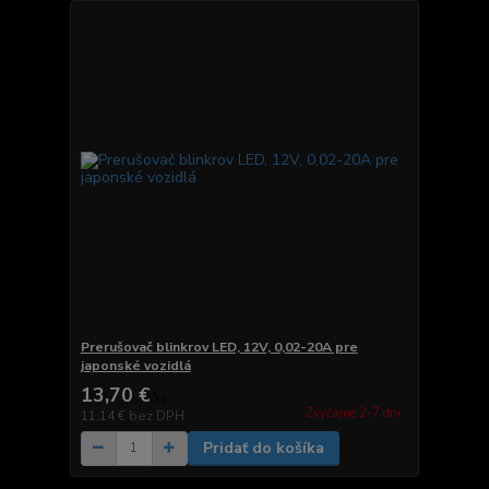
Prerušovač blinkrov LED, 12V, 0,02-20A pre
japonské vozidlá
13,70 €
/
ks
Zvyčajne 2-7 dni.
11,14 €
bez DPH
Pridať do košíka