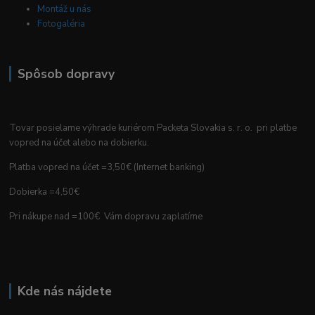
Montáž u nás
Fotogaléria
Spôsob dopravy
Tovar posielame výhrade kuriérom Packeta Slovakia s. r. o. pri platbe
vopred na účet alebo na dobierku.
Platba vopred na účet =3,50€ (Internet banking)
Dobierka =4,50€
Pri nákupe nad =100€ Vám dopravu zaplatíme
Kde nás nájdete