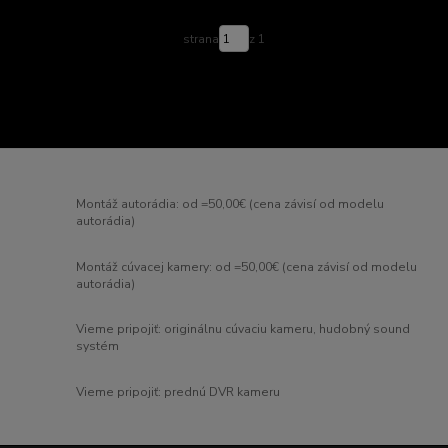
strana
z 1
Montáž autorádia: od =50,00€ (cena závisí od modelu
autorádia)
Montáž cúvacej kamery: od =50,00€ (cena závisí od modelu
autorádia)
Vieme pripojiť: originálnu cúvaciu kameru, hudobný sound
systém
Vieme pripojiť: prednú DVR kameru