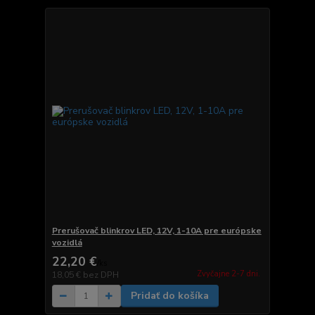
Prerušovač blinkrov LED, 12V, 1-10A pre európske
vozidlá
22,20 €
/
ks
Zvyčajne 2-7 dni.
18,05 €
bez DPH
Pridať do košíka