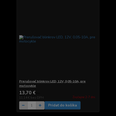
Prerušovač blinkrov LED, 12V, 0,05-10A, pre
motocykle
13,70 €
/
ks
Zvyčajne 2-7 dni.
11,14 €
bez DPH
Pridať do košíka