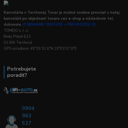
Kancelária v Terchovej: Tovar je možné osobne prevziať v našej
kancelárii po objednaní tovaru cez e-shop a následnom tel.
dohovore
(!!! NEMÁME OBCHOD = PREVÁDZKU !!!).
TOMDO s. r. o.
Biely Potok 623
01306 Terchová
GPS súradnice: 49°15'31.6"N 19°03'27.8"E
Potrebujete
poradiť?
0904
963
527