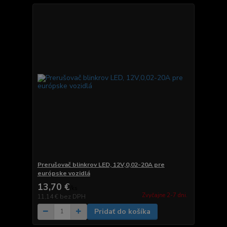
Prerušovač blinkrov LED, 12V,0,02-20A pre
európske vozidlá
13,70 €
/
ks
Zvyčajne 2-7 dni.
11,14 €
bez DPH
Pridať do košíka