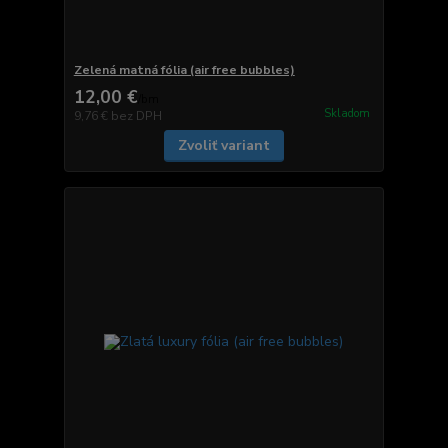
Zelená matná fólia (air free bubbles)
12,00 €
/
bm
Skladom
9,76 €
bez DPH
Zvoliť variant