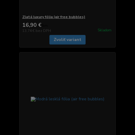
Zlatá luxury fólia (air free bubbles)
16,90 €
/
bm
Skladom
13,74 €
bez DPH
Zvoliť variant