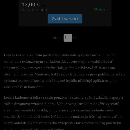
12,00 €
/
bm
Skladom
9,76 €
bez DPH
Zvoliť variant
strana
z 1
Lesklá karbónová fólia
predstavuje dokonalé spojenie medzi funkčnou
ochranou a exkluzívnym vzhľadom. Ak chcete svojmu vozidlu dodať
elegantný lesk a zároveň ochrániť lak, je táto
karbónová fólia na auto
ideálnym riešením. Moderný, lesklý povrch zaujme na prvý pohľad, zatiaľ čo
výborná tvarovateľnosť a mriežkované lepidlo uľahčujú aplikáciu aj na
zakrivené časti karosérie.
Lesklá karbónová fólia sa často používa na strechy, spätné zrkadlá, kapoty a
ďalšie dizajnovo výrazné plochy. Vďaka svojej štruktúre dokáže vytvoriť
efekt panoramatického skla, čo výrazne zvýši vizuálnu hodnotu vášho
vozidla. Je odolná voči vode, UV žiareniu a možno ju leštiť aj voskovať ako
bežný autolak. Okrem estetického vylepšenia tak zabezpečuje aj praktickú
ochranu pred poškodením a vyblednutím.