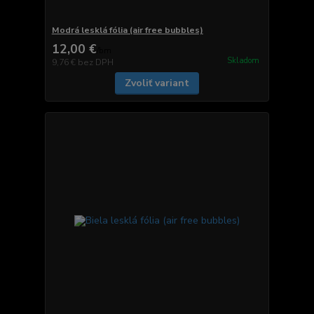
Modrá lesklá fólia (air free bubbles)
12,00 €
/
bm
Skladom
9,76 €
bez DPH
Zvoliť variant