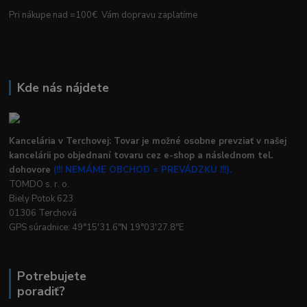
Pri nákupe nad =100€ Vám dopravu zaplatíme
Kde nás nájdete
Kancelária v Terchovej: Tovar je možné osobne prevziať v našej
kancelárii po objednaní tovaru cez e-shop a následnom tel.
dohovore
(!!! NEMÁME OBCHOD = PREVÁDZKU !!!).
TOMDO s. r. o.
Biely Potok 623
01306 Terchová
GPS súradnice: 49°15'31.6"N 19°03'27.8"E
Potrebujete
poradiť?