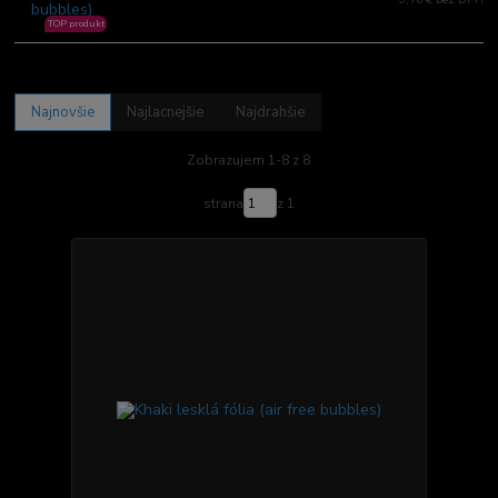
TOP produkt
Najnovšie
Najlacnejšie
Najdrahšie
Zobrazujem 1-8 z 8
strana
z 1