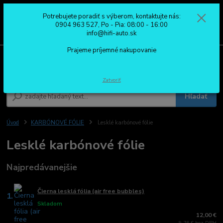
Potrebujete poradiť s výberom, kontaktujte nás:
0
ks
0904 963 527
0904 963 527, Po - Pia: 08:00 - 16:00
za
0,00 €
Po - Pia: 08:00 - 16:00
info@hifi-auto.sk
Prajeme príjemné nakupovanie
Menu
Zatvoriť
Hľadať
Úvod
KARBÓNOVÉ FÓLIE
Lesklé karbónové fólie
Lesklé karbónové fólie
Najpredávanejšie
Čierna lesklá fólia (air free bubbles)
1.
Skladom
12,00 €
9,76 € bez DPH