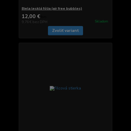
Biela lesklá fólia (air free bubbles)
12,00 €
/
bm
Skladom
9,76 €
bez DPH
Zvoliť variant