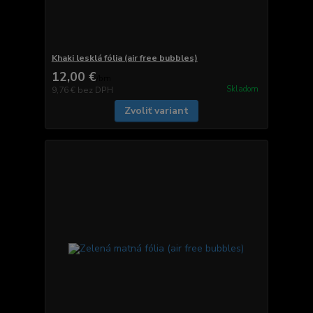
Khaki lesklá fólia (air free bubbles)
12,00 €
/
bm
Skladom
9,76 €
bez DPH
Zvoliť variant