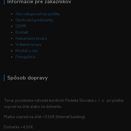
Informácie pre zákazníkov
Ako nakupovať na splátky
Obchodné podmienky
GDPR
Kontakt
Reklamácia tovaru
Vrátenie tovaru
Montáž u nás
Fotogaléria
Spôsob dopravy
Tovar posielame výhrade kuriérom Packeta Slovakia s. r. o. pri platbe
vopred na účet alebo na dobierku.
Platba vopred na účet =3,50€ (Internet banking)
Dobierka =4,50€