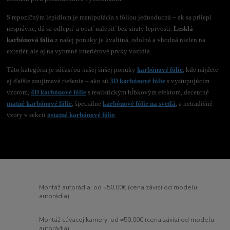
S repozičným lepidlom je manipulácia s fóliou jednoduchá – ak sa prilepí
nesprávne, dá sa odlepiť a opäť nalepiť bez straty lepivosti.
Lesklá
karbónová fólia
z našej ponuky je kvalitná, odolná a vhodná nielen na
exteriér, ale aj na vybrané interiérové prvky vozidla.
Táto kategória je súčasťou našej širšej ponuky
karbónové fólie
, kde nájdete
aj ďalšie zaujímavé riešenia – ako sú
3D karbónové fólie
s vystupujúcim
vzorom,
4D karbónové fólie
s realistickým hĺbkovým efektom, decentné
matné karbónové fólie
, špeciálne
karbónové fólie na svetlá
, a netradičné
vzory v sekcii
ostatné karbónové fólie
.
Montáž autorádia: od =50,00€ (cena závisí od modelu
autorádia)
Montáž cúvacej kamery: od =50,00€ (cena závisí od modelu
autorádia)