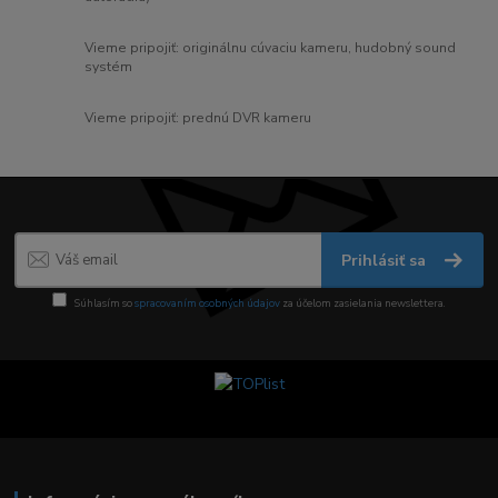
Vieme pripojiť: originálnu cúvaciu kameru, hudobný sound
systém
Vieme pripojiť: prednú DVR kameru
Prihlásiť sa
Súhlasím so
spracovaním osobných údajov
za účelom zasielania newslettera.