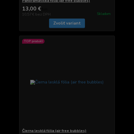
Panoramatická fólia (air free bubbles)
13,00 €
/
bm
Skladom
10,57 €
bez DPH
Zvoliť variant
TOP produkt
Čierna lesklá fólia (air free bubbles)