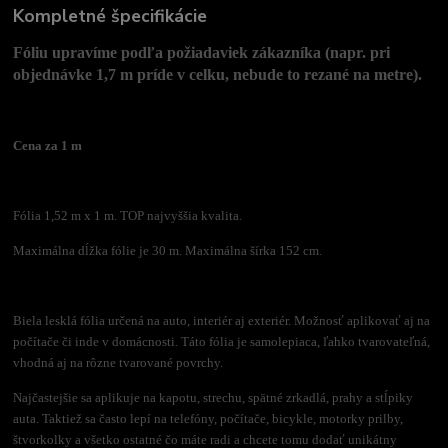
Kompletné špecifikácie
Fóliu upravíme podľa požiadaviek zákazníka (napr. pri
objednávke 1,7 m príde v celku, nebude to rezané na metre).
Cena za 1 m
Fólia 1,52 m x 1 m. TOP najvyššia kvalita.
Maximálna dĺžka fólie je 30 m. Maximálna šírka 152 cm.
Biela lesklá fólia určená na auto, interiér aj exteriér. Možnosť aplikovať aj na
počítače či inde v domácnosti. Táto fólia je samolepiaca, ľahko tvarovateľná,
vhodná aj na rôzne tvarované povrchy.
Najčastejšie sa aplikuje na kapotu, strechu, spätné zrkadlá, prahy a stĺpiky
auta. Taktiež sa často lepí na telefóny, počítače, bicykle, motorky prilby,
štvorkolky a všetko ostatné čo máte radi a chcete tomu dodať unikátny