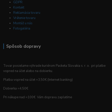
GDPR
Kontakt
Reklamácia tovaru
Vrátenie tovaru
Montáž u nás
Fotogaléria
Spôsob dopravy
Tovar posielame výhrade kuriérom Packeta Slovakia s. r. o. pri platbe
vopred na účet alebo na dobierku.
Platba vopred na účet =3,50€ (Internet banking)
Dobierka =4,50€
Pri nákupe nad =100€ Vám dopravu zaplatíme