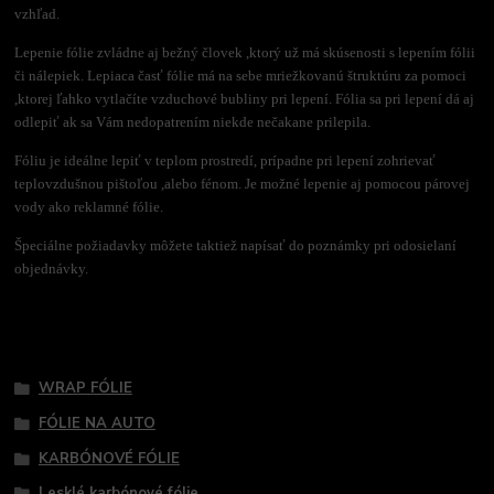
vzhľad.
Lepenie fólie zvládne aj bežný človek ,ktorý už má skúsenosti s lepením fólii
či nálepiek. Lepiaca časť fólie má na sebe mriežkovanú štruktúru za pomoci
,ktorej ľahko vytlačíte vzduchové bubliny pri lepení. Fólia sa pri lepení dá aj
odlepiť ak sa Vám nedopatrením niekde nečakane prilepila.
Fóliu je ideálne lepiť v teplom prostredí, prípadne pri lepení zohrievať
teplovzdušnou pištoľou ,alebo fénom. Je možné lepenie aj pomocou párovej
vody ako reklamné fólie.
Špeciálne požiadavky môžete taktiež napísať do poznámky pri odosielaní
objednávky.
Tovar zaradený v kategóriách
WRAP FÓLIE
FÓLIE NA AUTO
KARBÓNOVÉ FÓLIE
Lesklé karbónové fólie