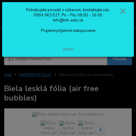
Potrebujete poradiť s výberom, kontaktujte nás:
0
ks
0904 963 527
0904 963 527, Po - Pia: 08:00 - 16:00
za
0,00 €
Po - Pia: 08:00 - 16:00
info@hifi-auto.sk
Prajeme príjemné nakupovanie
Menu
Zatvoriť
Hľadať
Úvod
KARBÓNOVÉ FÓLIE
Biela lesklá fólia (air free bubbles)
Biela lesklá fólia (air free
bubbles)