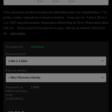
Fóliu upravíme podľa požiadaviek zákazníka (napr. pri objednávke 1,7 m
príde v celku, nebude to rezané na metre). Cena za 1 m Fólia 1,52 m x
1 m. TOP najvyššia kvalita. Maximálna dĺžka fólie je 30 m. Maximálna šírka
152 cm. Biela lesklá fólia určená na auto, interiér aj exteriér. Možnosť
ap...
celý popis
Dostupnosť
Skladom
Rozmery fólie
Filcová stierka
Príplatok za
1,50 €
kartónovú tubu
proti
poškodeniu