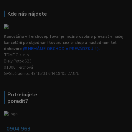
Kde nás nájdete
Kancelária v Terchovej: Tovar je možné osobne prevziať v našej
kancelárii po objednaní tovaru cez e-shop a následnom tel.
dohovore
(!!! NEMÁME OBCHOD = PREVÁDZKU !!!).
TOMDO s. r. o.
Biely Potok 623
01306 Terchová
GPS súradnice: 49°15'31.6"N 19°03'27.8"E
Potrebujete
poradiť?
0904 963