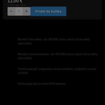
12,00 €
/
bm
9,76 €
bez DPH
Pridať do košíka
Montáž autorádia: od =50,00€ (cena závisí od modelu
autorádia)
Montáž cúvacej kamery: od =50,00€ (cena závisí od modelu
autorádia)
Vieme pripojiť: originálnu cúvaciu kameru, hudobný sound
systém
Vieme pripojiť: prednú DVR kameru