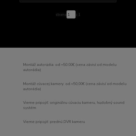
strana
z 1
Montáž autorádia: od =50,00€ (cena závisí od modelu
autorádia)
Montáž cúvacej kamery: od =50,00€ (cena závisí od modelu
autorádia)
Vieme pripojiť: originálnu cúvaciu kameru, hudobný sound
systém
Vieme pripojiť: prednú DVR kameru