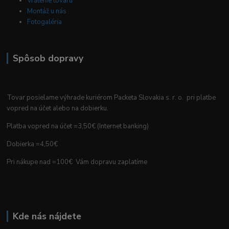
Vrátenie tovaru
Montáž u nás
Fotogaléria
Spôsob dopravy
Tovar posielame výhrade kuriérom Packeta Slovakia s. r. o. pri platbe
vopred na účet alebo na dobierku.
Platba vopred na účet =3,50€ (Internet banking)
Dobierka =4,50€
Pri nákupe nad =100€ Vám dopravu zaplatíme
Kde nás nájdete