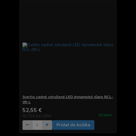
Svetlo zadné združené LED dynamické vľavo RCL-
09-L
52,55 €
/
ks
Skladom
42,72 €
bez DPH
Pridať do košíka