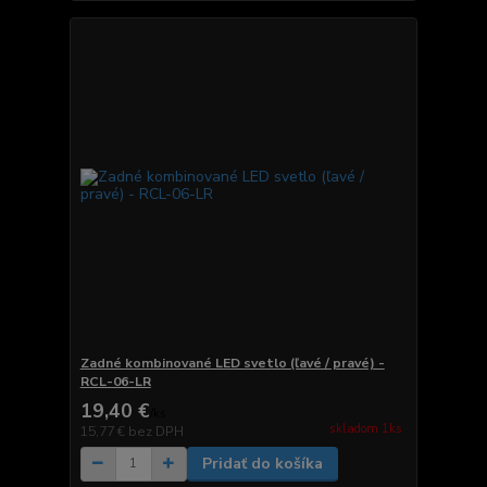
Zadné kombinované LED svetlo (ľavé / pravé) -
RCL-06-LR
19,40 €
/
ks
skladom 1ks
15,77 €
bez DPH
Pridať do košíka