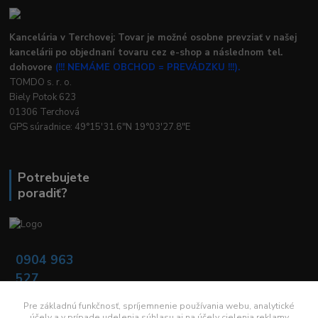
Kancelária v Terchovej: Tovar je možné osobne prevziať v našej
kancelárii po objednaní tovaru cez e-shop a následnom tel.
dohovore
(!!! NEMÁME OBCHOD = PREVÁDZKU !!!).
TOMDO s. r. o.
Biely Potok 623
01306 Terchová
GPS súradnice: 49°15'31.6"N 19°03'27.8"E
Potrebujete
poradiť?
0904 963
527
Po - Pia: 08:00 -
16:00
Pre základnú funkčnosť, spríjemnenie používania webu, analytické
účely a v prípade udelenia súhlasu aj na účely cielenia reklamy