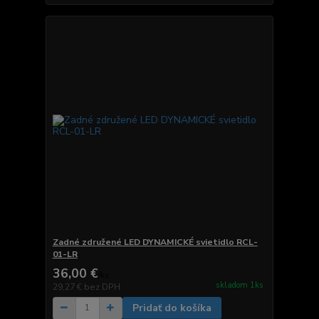
Zadné združené LED DYNAMICKÉ svietidlo RCL-
01-LR
36,00 €
/
ks
skladom 1ks
29,27 €
bez DPH
Pridať do košíka