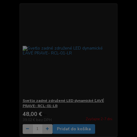
Svetlo zadné združené LED dynamické ĽAVÉ
PRAVE- RCL-01-LR
48,00 €
/
ks
Zvyčajne 2-7 dni.
39,02 €
bez DPH
Pridať do košíka