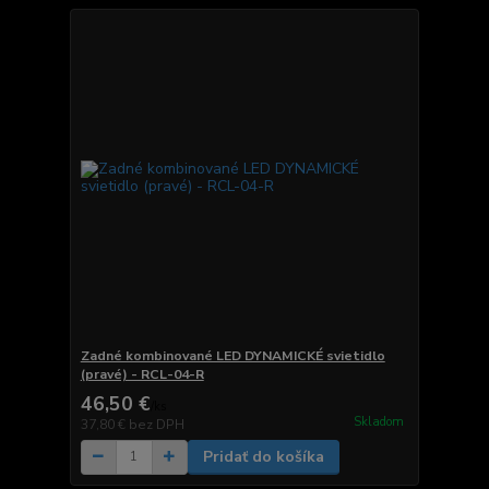
Zadné kombinované LED DYNAMICKÉ svietidlo
(pravé) - RCL-04-R
46,50 €
/
ks
Skladom
37,80 €
bez DPH
Pridať do košíka