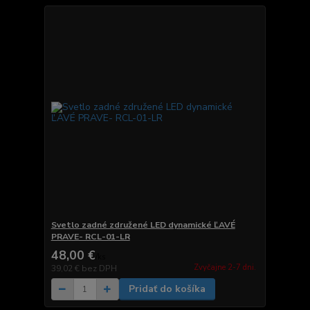
Svetlo zadné združené LED dynamické ĽAVÉ
PRAVE- RCL-01-LR
48,00 €
/
ks
Zvyčajne 2-7 dni.
39,02 €
bez DPH
Pridať do košíka