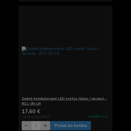
Zadné kombinované LED svetlo (vľavo / vpravo) -
RCL-05-LR
17,60 €
/
ks
skladom 1ks
14,31 €
bez DPH
Pridať do košíka