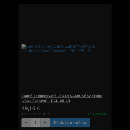
Zadné kombinované LED DYNAMICKÉ svietidlo
(vľavo / vpravo) - RCL-08-LR
19,10 €
/
ks
skladom 1ks
15,53 €
bez DPH
Pridať do košíka