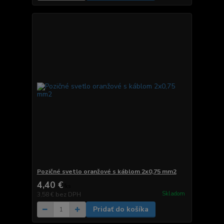
Pozičné svetlo oranžové s káblom 2x0,75 mm2
4,40 €
/
ks
Skladom
3,58 €
bez DPH
Pridať do košíka