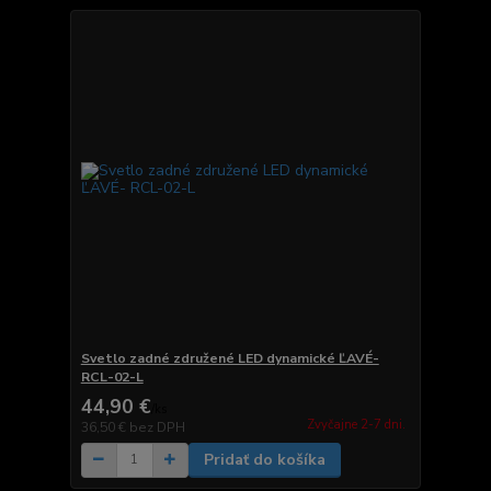
Svetlo zadné združené LED dynamické ĽAVÉ-
RCL-02-L
44,90 €
/
ks
Zvyčajne 2-7 dni.
36,50 €
bez DPH
Pridať do košíka