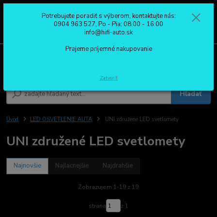
Potrebujete poradiť s výberom, kontaktujte nás:
0
ks
0904 963 527
0904 963 527, Po - Pia: 08:00 - 16:00
za
0,00 €
Po - Pia: 08:00 - 16:00
info@hifi-auto.sk
Prajeme príjemné nakupovanie
Menu
Zatvoriť
Hľadať
Úvod
LED OSVETLENIE AUTA
UNI združené LED svetlomety
UNI združené LED svetlomety
Najnovšie
Najlacnejšie
Najdrahšie
Zobrazujem 1-19 z 19
strana
z 1