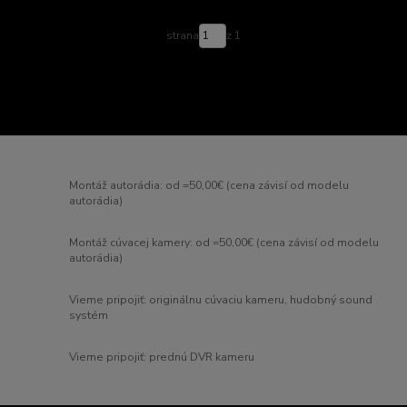
strana
z 1
Montáž autorádia: od =50,00€ (cena závisí od modelu
autorádia)
Montáž cúvacej kamery: od =50,00€ (cena závisí od modelu
autorádia)
Vieme pripojiť: originálnu cúvaciu kameru, hudobný sound
systém
Vieme pripojiť: prednú DVR kameru