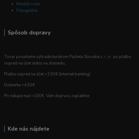
Montáž u nás
Fotogaléria
Spôsob dopravy
Tovar posielame výhrade kuriérom Packeta Slovakia s. r. o. pri platbe
vopred na účet alebo na dobierku.
Platba vopred na účet =3,50€ (Internet banking)
Dobierka =4,50€
Pri nákupe nad =100€ Vám dopravu zaplatíme
Kde nás nájdete