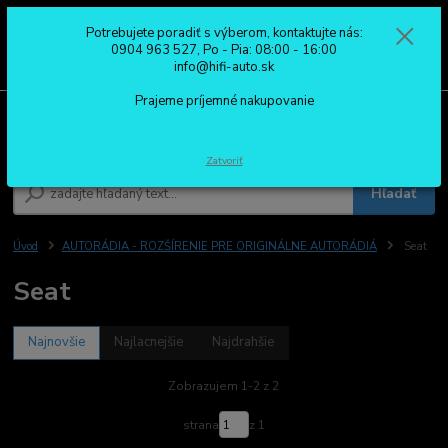
Potrebujete poradiť s výberom, kontaktujte nás:
0
ks
0904 963 527
0904 963 527, Po - Pia: 08:00 - 16:00
za
0,00 €
Po - Pia: 08:00 - 16:00
info@hifi-auto.sk
Prajeme príjemné nakupovanie
Menu
Zatvoriť
Hľadať
Úvod
AUTORÁDIA - ROZŠÍRENIE PRE ORIGINÁLNE AUTORÁDIÁ
Seat
Seat
Najnovšie
Najlacnejšie
Najdrahšie
Zobrazujem 1-2 z 2
strana
z 1