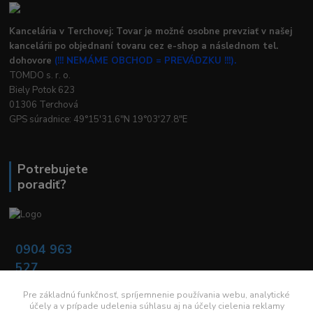
Kancelária v Terchovej: Tovar je možné osobne prevziať v našej
kancelárii po objednaní tovaru cez e-shop a následnom tel.
dohovore
(!!! NEMÁME OBCHOD = PREVÁDZKU !!!).
TOMDO s. r. o.
Biely Potok 623
01306 Terchová
GPS súradnice: 49°15'31.6"N 19°03'27.8"E
Potrebujete
poradiť?
0904 963
527
Po - Pia: 08:00 -
16:00
Pre základnú funkčnosť, spríjemnenie používania webu, analytické
účely a v prípade udelenia súhlasu aj na účely cielenia reklamy