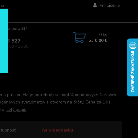
ria
Prihlásenie
ujete poradiť?
jte.
0
ks
za
0,00 €
 963 527
a: 08:00 - 16:00
r s päticou HZ je potrebný na montáž xenónových žiaroviek
ogénových svetlometov s otvorom na drôty. Cena za 1 ks
ru.
celý popis
tupnosť
na objednávku