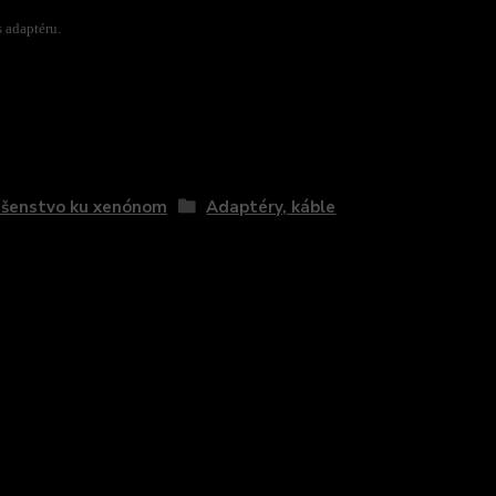
 adaptéru.
zaradený v kategóriách
ušenstvo ku xenónom
Adaptéry, káble