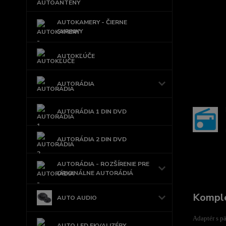
AUTOKAMERY - ČIERNE
SKRINKY
AUTOKĽÚČE
AUTORÁDIA
AUTORÁDIA 1 DIN DVD
AUTORÁDIA 2 DIN DVD
AUTORÁDIA - ROZŠÍRENIE PRE
ORIGINÁLNE AUTORÁDIÁ
Komple
AUTO AUDIO
Adaptér s p
AUTO LED EKVALIZÉRY