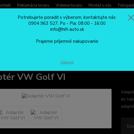
ontakt
Reklamácia tovaru
Vrátenie tovaru
Montáž u nás
Fotogalé
Potrebujete poradiť s výberom, kontaktujte nás:
0904 963 527, Po - Pia: 08:00 - 16:00
Potreb
info@hifi-auto.sk
Zavola
Hľadať
0904
Prajeme príjemné nakupovanie
Po - Pi
XENÓNY
Príslušenstvo ku xenónom
Adaptér VW Golf VI
Zatvoriť
tér VW Golf VI
Adapté
do hal
adapté
Dos