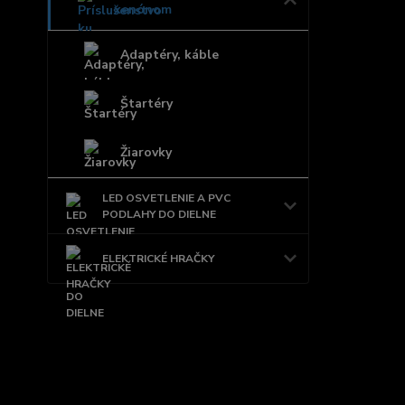
xenónom
Adaptéry, káble
Štartéry
Žiarovky
LED OSVETLENIE A PVC
PODLAHY DO DIELNE
ELEKTRICKÉ HRAČKY