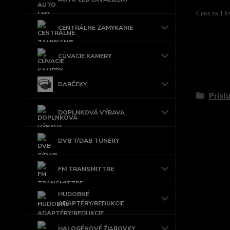
Cena za 1 ks
CENTRÁLNE ZAMYKANIE
CÚVACIE KAMERY
Tovar 
DARČEKY
Prísl
DOPLNKOVÁ VÝBAVA
DVB T/DAB TUNERY
FM TRANSMITTRE
HUDOBNÉ
ADAPTÉRY/REDUKCIE
HALOGÉNOVÉ ŽIAROVKY