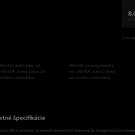
8,
6,50
Číslo p
Montáž autorádia: od
Montáž cúvacej kamery:
=50,00€ (cena závisí od
od =50,00€ (cena závisí
modelu autorádia)
od modelu autorádia)
tné špecifikácie
äticou HZ je potrebný na montáž xenónových žiaroviek do halogénových svetlomet