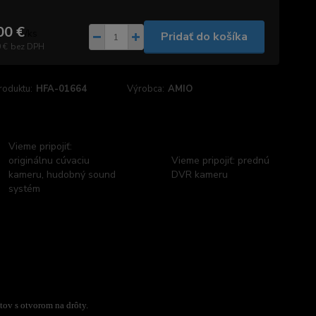
00 €
/
ks
Pridať do košíka
 €
bez DPH
roduktu:
HFA-01664
Výrobca:
AMIO
Vieme pripojiť:
originálnu cúvaciu
Vieme pripojiť: prednú
kameru, hudobný sound
DVR kameru
systém
ov s otvorom na drôty.