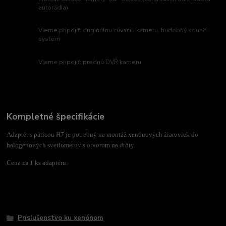
autorádia)
Vieme pripojiť: originálnu cúvaciu kameru, hudobný sound
systém
Vieme pripojiť: prednú DVR kameru
Kompletné špecifikácie
Adaptér s päticou H7 je potrebný na montáž xenónových žiaroviek do
halogénových svetlometov s otvorom na drôty.
Cena za 1 ks adaptéru.
Tovar zaradený v kategóriách
Príslušenstvo ku xenónom