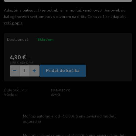
Adaptér s päticou H7 je potrebný na montáž xenónových žiaroviek do
halogénových svetlometov s otvorom na drôty. Cena za 1 ks adaptéru.
celý popis
Dostupnosť
Skladom
4,90 €
/
ks
3,98 €
bez DPH
Pridať do košíka
Číslo produktu:
HFA-01672
Výrobca:
AMIO
Montáž autorádia: od =50,00€ (cena závisí od modelu
autorádia)
Montáž cúvacej kamery: od =50,00€ (cena závisí od modelu