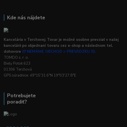
Kde nás nájdete
Kancelária v Terchovej: Tovar je možné osobne prevziať v našej
kancelárii po objednaní tovaru cez e-shop a následnom tel.
dohovore
(!!! NEMÁME OBCHOD = PREVÁDZKU !!!).
TOMDO s. r. o.
Biely Potok 623
01306 Terchová
GPS súradnice: 49°15'31.6"N 19°03'27.8"E
Potrebujete
poradiť?