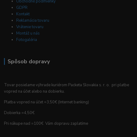
Obchodné podmienky
GDPR
Kontakt
Reklamácia tovaru
Vrátenie tovaru
Montáž u nás
Fotogaléria
Spôsob dopravy
Tovar posielame výhrade kuriérom Packeta Slovakia s. r. o. pri platbe
vopred na účet alebo na dobierku.
Platba vopred na účet =3,50€ (Internet banking)
Dobierka =4,50€
Pri nákupe nad =100€ Vám dopravu zaplatíme