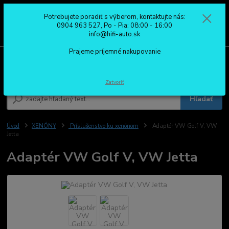
Potrebujete poradiť s výberom, kontaktujte nás:
0
ks
0904 963 527
0904 963 527, Po - Pia: 08:00 - 16:00
za
0,00 €
Po - Pia: 08:00 - 16:00
info@hifi-auto.sk
Prajeme príjemné nakupovanie
Menu
Zatvoriť
Hľadať
Úvod
XENÓNY
Príslušenstvo ku xenónom
Adaptér VW Golf V, VW
Jetta
Adaptér VW Golf V, VW Jetta