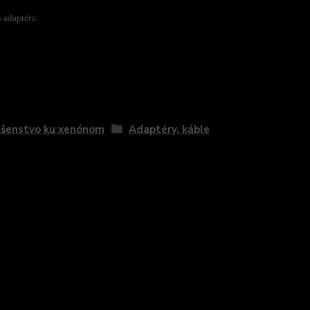
 adaptéru.
zaradený v kategóriách
ušenstvo ku xenónom
Adaptéry, káble