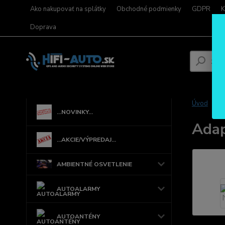
Ako nakupovať na splátky
Obchodné podmienky
GDPR
K
Doprava
Úvod
...NOVINKY...
Ada
...AKCIE/VÝPREDAJ...
AMBIENTNÉ OSVETLENIE
AUTOALARMY
AUTOANTÉNY