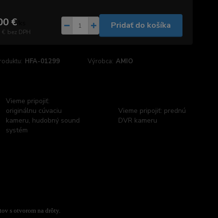
00 €
/
ks
Pridať do košíka
 €
bez DPH
roduktu:
HFA-01299
Výrobca:
AMIO
Vieme pripojiť:
originálnu cúvaciu
Vieme pripojiť: prednú
kameru, hudobný sound
DVR kameru
systém
ov s otvorom na drôty.