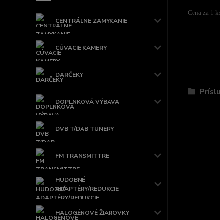
Cena za 1 ks
CENTRÁLNE ZAMYKANIE
CÚVACIE KAMERY
Tovar 
DARČEKY
Prísl
DOPLNKOVÁ VÝBAVA
DVB T/DAB TUNERY
FM TRANSMITTRE
HUDOBNÉ
ADAPTÉRY/REDUKCIE
HALOGÉNOVÉ ŽIAROVKY