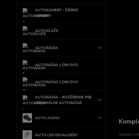
AUTOKAMERY - ČIERNE
SKRINKY
AUTOKĽÚČE
AUTORÁDIA
AUTORÁDIA 1 DIN DVD
AUTORÁDIA 2 DIN DVD
AUTORÁDIA - ROZŠÍRENIE PRE
ORIGINÁLNE AUTORÁDIÁ
AUTO AUDIO
Komple
Adaptér s p
AUTO LED EKVALIZÉRY