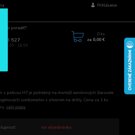
ria
Prihlásenie
ujete poradiť?
jte.
0
ks
za
0,00 €
 963 527
a: 08:00 - 16:00
r s päticou H7 je potrebný na montáž xenónových žiaroviek
ogénových svetlometov s otvorom na drôty. Cena za 1 ks
ru.
celý popis
tupnosť
na objednávku