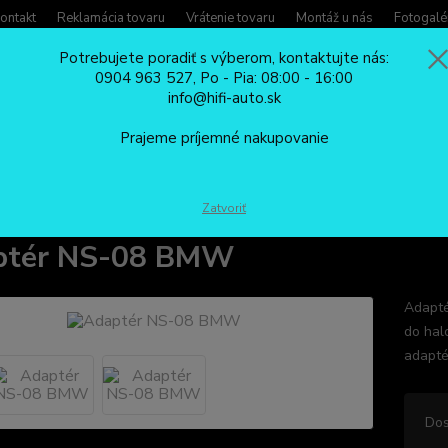
ontakt
Reklamácia tovaru
Vrátenie tovaru
Montáž u nás
Fotogalé
Potrebujete poradiť s výberom, kontaktujte nás:
0904 963 527, Po - Pia: 08:00 - 16:00
Potreb
info@hifi-auto.sk
Zavola
Hľadať
0904
Prajeme príjemné nakupovanie
Po - Pi
XENÓNY
Príslušenstvo ku xenónom
Adaptér NS-08 BMW
Zatvoriť
ptér NS-08 BMW
Adapté
do hal
adapté
Dos