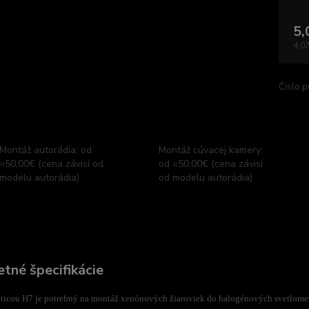
5,
4,07
Číslo p
Montáž autorádia: od
Montáž cúvacej kamery:
=50,00€ (cena závisí od
od =50,00€ (cena závisí
modelu autorádia)
od modelu autorádia)
tné špecifikácie
äticou H7 je potrebný na montáž xenónových žiaroviek do halogénových svetlomet