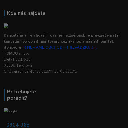
Kde nás nájdete
Kancelária v Terchovej: Tovar je možné osobne prevziať v našej
kancelárii po objednaní tovaru cez e-shop a následnom tel.
dohovore
(!!! NEMÁME OBCHOD = PREVÁDZKU !!!).
TOMDO s. r. o.
Biely Potok 623
01306 Terchová
GPS súradnice: 49°15'31.6"N 19°03'27.8"E
Potrebujete
poradiť?
0904 963