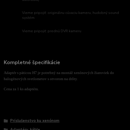
Vieme pripojiť: originálnu cúvaciu kameru, hudobný sound
systém
Vieme pripojiť: prednú DVR kameru
Kompletné špecifikácie
Adaptér s päticou H7 je potrebný na montáž xenónových žiaroviek do
halogénových svetlometov s otvorom na drôty.
Cena za 1 ks adaptéru.
Tovar zaradený v kategóriách
Príslušenstvo ku xenónom
Adaptéry, káble