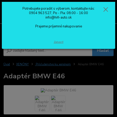
Potrebujete poradiť s výberom, kontaktujte nás:
0
ks
0904 963 527
0904 963 527, Po - Pia: 08:00 - 16:00
za
0,00 €
Po - Pia: 08:00 - 16:00
info@hifi-auto.sk
Prajeme príjemné nakupovanie
Menu
Zatvoriť
Hľadať
Úvod
XENÓNY
Príslušenstvo ku xenónom
Adaptér BMW E46
Adaptér BMW E46