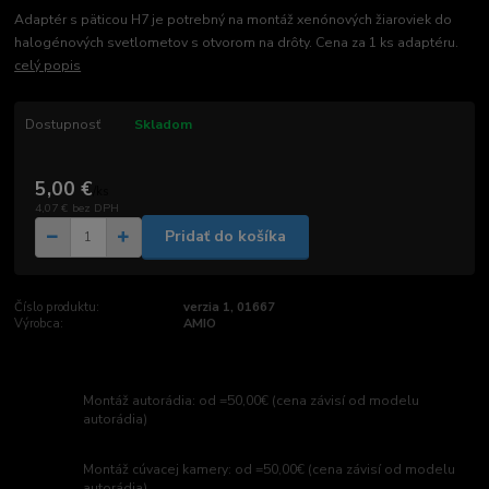
Adaptér s päticou H7 je potrebný na montáž xenónových žiaroviek do
halogénových svetlometov s otvorom na drôty. Cena za 1 ks adaptéru.
celý popis
Dostupnosť
Skladom
5,00 €
/
ks
4,07 €
bez DPH
Pridať do košíka
Číslo produktu:
verzia 1, 01667
Výrobca:
AMIO
Montáž autorádia: od =50,00€ (cena závisí od modelu
autorádia)
Montáž cúvacej kamery: od =50,00€ (cena závisí od modelu
autorádia)