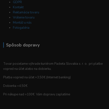
GDPR
Kontakt
Reklamácia tovaru
Vrátenie tovaru
Montáž u nás
Fotogaléria
Spôsob dopravy
Tovar posielame výhrade kuriérom Packeta Slovakia s. r. o. pri platbe
vopred na účet alebo na dobierku.
Platba vopred na účet =3,50€ (Internet banking)
Dobierka =4,50€
Pri nákupe nad =100€ Vám dopravu zaplatíme