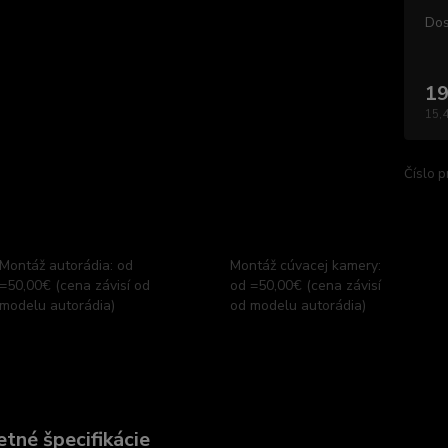
Dos
19
15,
Číslo p
Montáž autorádia: od
Montáž cúvacej kamery:
=50,00€ (cena závisí od
od =50,00€ (cena závisí
modelu autorádia)
od modelu autorádia)
tné špecifikácie