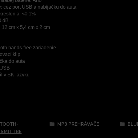
 slabej batérie: Áno
: cez port USB a nabíjačku do auta
kreslenia: <0,1%
0 dB
 12 cm x 5,4 cm x 2 cm
oth hands-free zariadenie
vací klip
ačka do auta
 USB
l v SK jazyku
zaradený v kategóriách
TOOTH-
MP3 PREHRÁVAČE
BLU
SMITTRE