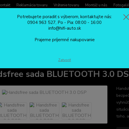
ontakt
Reklamácia tovaru
Vrátenie tovaru
Montáž u nás
Fotogalé
Potrebujete poradiť s výberom, kontaktujte nás:
0904 963 527, Po - Pia: 08:00 - 16:00
Potreb
info@hifi-auto.sk
Zavola
Hľadať
0904
Prajeme príjemné nakupovanie
Po - Pi
FM TRANSMITTRE
Handsfree sada BLUETOOTH 3.0 DSP
Zatvoriť
dsfree sada BLUETOOTH 3.0 D
Handsf
bezpeč
vyhnúť
situác
toho, a