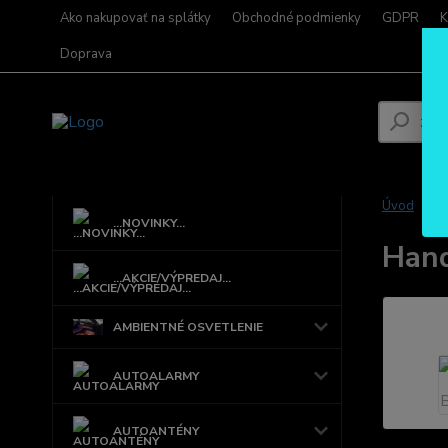
Ako nakupovať na splátky
Obchodné podmienky
GDPR
K
Doprava
Úvod
...NOVINKY...
Han
...AKCIE/VÝPREDAJ...
AMBIENTNÉ OSVETLENIE
AUTOALARMY
AUTOANTÉNY