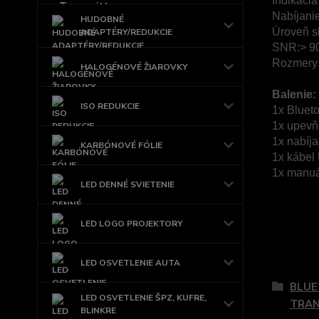
Indikácia
Nabíjanie
HUDOBNÉ
Úroveň s
ADAPTÉRY/REDUKCIE
SNR:> 9
Rozmery:
HALOGÉNOVÉ ŽIAROVKY
Balenie:
ISO REDUKCIE
1x Blueto
1x upevňo
1x nabíj
KARBÓNOVÉ FÓLIE
1x kábel
1x manuá
LED DENNÉ SVIETENIE
LED LOGO PROJEKTORY
Tovar 
LED OSVETLENIE AUTA
BLUE
LED OSVETLENIE ŠPZ, KUFRE,
TRAN
BLINKRE