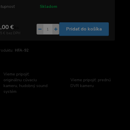
tupnosť
Skladom
,00 €
/
ks
Pridať do košíka
45 €
bez DPH
roduktu:
HFA-92
Vieme pripojiť:
originálnu cúvaciu
Vieme pripojiť: prednú
kameru, hudobný sound
DVR kameru
systém