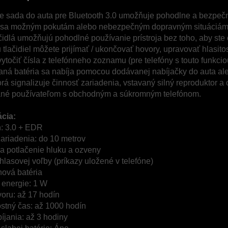
e sada do auta pre Bluetooth 3.0 umožňuje pohodlne a bezpečn
 sa možným pokutám alebo nebezpečným dopravným situáciám
čidlá umožňujú pohodlné používanie prístroja bez toho, aby ste 
lačidiel môžete prijímať / ukončovať hovory, upravovať hlasitos
vytočiť čísla z telefónneho zoznamu (pre telefóny s touto funkcio
ná batéria sa nabíja pomocou dodávanej nabíjačky do auta a
orá signalizuje činnosť zariadenia, vstavaný silný reproduktor a c
né používateľom s obchodným a súkromným telefónom.
ácia:
h: 3.0 + EDR
ariadenia: do 10 metrov
a potlačenie hluku a ozveny
lasovej voľby (príkazy uložené v telefóne)
nová batéria
 energie: 1 W
oru: až 17 hodín
stný čas: až 1000 hodín
íjania: až 3 hodiny