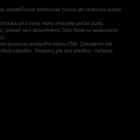
e uskutočňovať telefonické hovory pri cestovaní autom
.
odchádzali z cesty, ktorú sledujete počas jazdy.
ť, pripojiť sa k poslednému číslu (funkcia opakovanej
u).
lebo pomocou dodaného kábla USB. Zariadenie má
itlivý mikrofón.
Podpora pre dva telefóny - riešenie