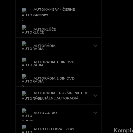
AUTOKAMERY - ČIERNE
SKRINKY
AUTOKĽÚČE
AUTORÁDIA
AUTORÁDIA 1 DIN DVD
AUTORÁDIA 2 DIN DVD
AUTORÁDIA - ROZŠÍRENIE PRE
ORIGINÁLNE AUTORÁDIÁ
AUTO AUDIO
Komple
AUTO LED EKVALIZÉRY