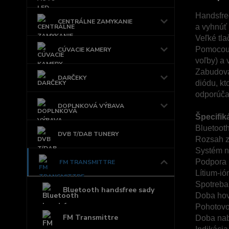
Handsfre
CENTRÁLNE ZAMYKANIE
a vyhnúť
Veľké tla
Pomocou t
CÚVACIE KAMERY
voľby) a 
Zabudova
DARČEKY
diódu, kt
odporúča
DOPLNKOVÁ VÝBAVA
Špecifik
Bluetoot
DVB T/DAB TUNERY
Rozsah z
Systém n
Podpora h
FM TRANSMITTRE
Lítium-ió
Spotreba
Bluetooth handsfree sady
Doba hov
Pohotovo
FM Transmittre
Doba nab