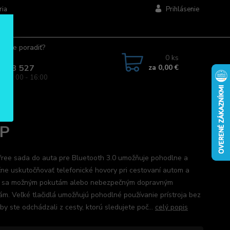
ria
Prihlásenie
ujete poradiť?
jte.
0
ks
za
0,00 €
 963 527
a: 08:00 - 16:00
SP
ree sada do auta pre Bluetooth 3.0 umožňuje pohodlne a
ne uskutočňovať telefonické hovory pri cestovaní autom a
 sa možným pokutám alebo nebezpečným dopravným
iám. Veľké tlačidlá umožňujú pohodlné používanie prístroja bez
by ste odchádzali z cesty, ktorú sledujete poč...
celý popis