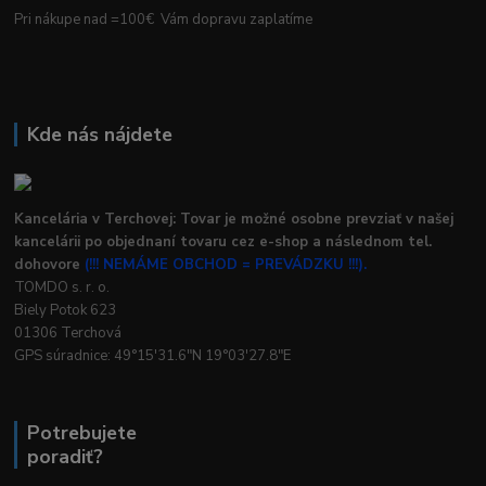
Pri nákupe nad =100€ Vám dopravu zaplatíme
Kde nás nájdete
Kancelária v Terchovej: Tovar je možné osobne prevziať v našej
kancelárii po objednaní tovaru cez e-shop a následnom tel.
dohovore
(!!! NEMÁME OBCHOD = PREVÁDZKU !!!).
TOMDO s. r. o.
Biely Potok 623
01306 Terchová
GPS súradnice: 49°15'31.6"N 19°03'27.8"E
Potrebujete
poradiť?