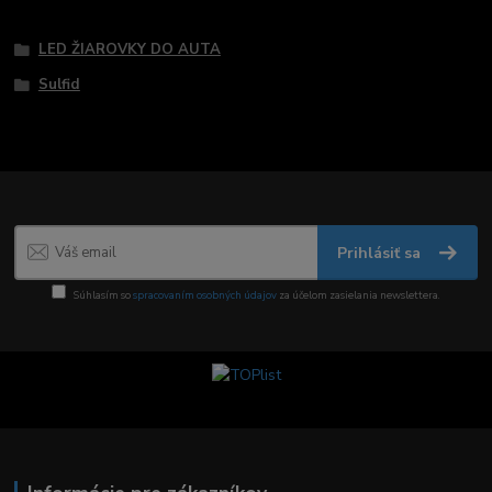
Tovar zaradený v kategóriách
LED ŽIAROVKY DO AUTA
Sulfid
Prihlásiť sa
Súhlasím so
spracovaním osobných údajov
za účelom zasielania newslettera.