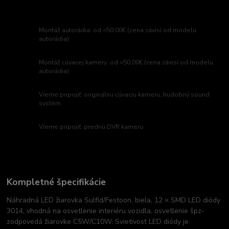
Montáž autorádia: od =50,00€ (cena závisí od modelu
autorádia)
Montáž cúvacej kamery: od =50,00€ (cena závisí od modelu
autorádia)
Vieme pripojiť: originálnu cúvaciu kameru, hudobný sound
systém
Vieme pripojiť: prednú DVR kameru
Kompletné špecifikácie
Náhradná LED žiarovka Sulfid/Festoon, biela, 12 × SMD LED diódy
3014, vhodná na osvetlenie interiéru vozidla, osvetlenie špz-
zodpovedá žiarovke C5W/C10W. Svietivosť LED diódy je