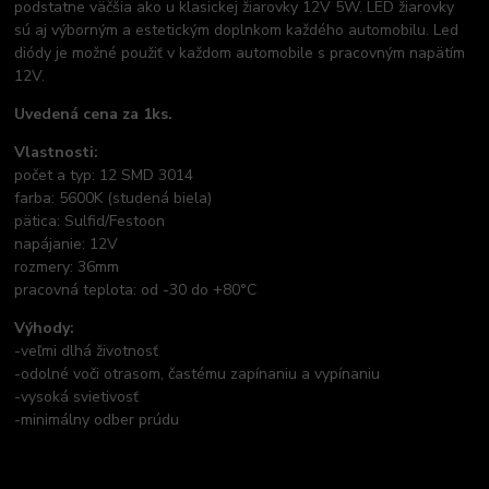
podstatne väčšia ako u klasickej žiarovky 12V 5W. LED žiarovky
sú aj výborným a estetickým doplnkom každého automobilu. Led
diódy je možné použiť v každom automobile s pracovným napätím
12V.
Uvedená cena za 1ks.
Vlastnosti:
počet a typ: 12 SMD 3014
farba: 5600K (studená biela)
pätica: Sulfid/Festoon
napájanie: 12V
rozmery: 36mm
pracovná teplota: od -30 do +80°C
Výhody:
-veľmi dlhá životnosť
-odolné voči otrasom, častému zapínaniu a vypínaniu
-vysoká svietivosť
-minimálny odber prúdu