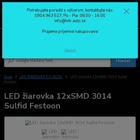
Potrebujete poradiť s výberom, kontaktujte nás:
0
ks
0904 963 527
0904 963 527, Po - Pia: 08:00 - 16:00
za
0,00 €
Po - Pia: 08:00 - 16:00
info@hifi-auto.sk
Prajeme príjemné nakupovanie
Menu
Zatvoriť
Hľadať
Úvod
LED ŽIAROVKY DO AUTA
LED žiarovka 12xSMD 3014 Sulfid
Festoon
LED žiarovka 12xSMD 3014
Sulfid Festoon