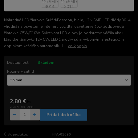
Náhradná LED žiarovka Sulfid/Festoon, biela, 12 × SMD LED diódy 3014,
vhodná na osvetlenie interiéru vozidla, osvetlenie špz- zodpovedá
žiarovke C5W/C10W. Svietivosť LED diódy je podstatne väčšia ako u
klasickej žiarovky 12V 5W. LED žiarovky sú aj výborným a estetickým
doplnkom každého automobilu. L...
celý popis
Dostupnosť
Skladom
Rozmery sulfid
2,80 €
/
ks
2,28 €
bez DPH
Pridať do košíka
Číslo produktu:
HFA-01090