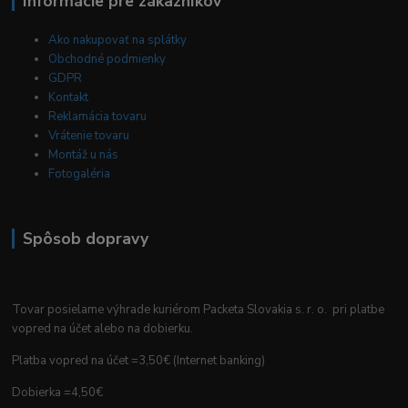
Informácie pre zákazníkov
Ako nakupovať na splátky
Obchodné podmienky
GDPR
Kontakt
Reklamácia tovaru
Vrátenie tovaru
Montáž u nás
Fotogaléria
Spôsob dopravy
Tovar posielame výhrade kuriérom Packeta Slovakia s. r. o. pri platbe
vopred na účet alebo na dobierku.
Platba vopred na účet =3,50€ (Internet banking)
Dobierka =4,50€