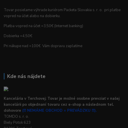
Tovar posielame výhrade kuriérom Packeta Slovakia s. r. o. pri platbe
vopred na účet alebo na dobierku.
Platba vopred na účet =3,50€ (Internet banking)
Dobierka =4,50€
Pri nákupe nad =100€ Vám dopravu zaplatíme
Kde nás nájdete
Kancelária v Terchovej: Tovar je možné osobne prevziať v našej
kancelárii po objednaní tovaru cez e-shop a následnom tel.
dohovore
(!!! NEMÁME OBCHOD = PREVÁDZKU !!!).
TOMDO s. r. o.
Biely Potok 623