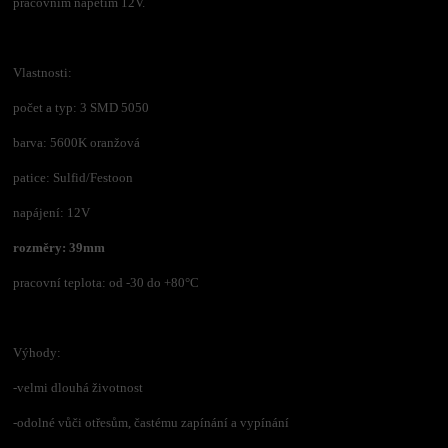
pracovním napětím 12V.
Vlastnosti:
počet a typ: 3 SMD 5050
barva: 5600K oranžová
patice: Sulfid/Festoon
napájení: 12V
rozměry: 39mm
pracovní teplota: od -30 do +80°C
Výhody:
-velmi dlouhá životnost
-odolné vůči otřesům, častému zapínání a vypínání