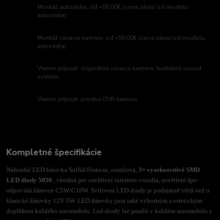
Montáž autorádia: od =50,00€ (cena závisí od modelu
autorádia)
Montáž cúvacej kamery: od =50,00€ (cena závisí od modelu
autorádia)
Vieme pripojiť: originálnu cúvaciu kameru, hudobný sound
systém
Vieme pripojiť: prednú DVR kameru
Kompletné špecifikácie
Náhradní LED žárovka Sulfid/Festoon, oranžová,
3× vysokosvítivé SMD
LED diody 5050
, vhodná pro osvětlení interiéru vozidla, osvětlení špz-
odpovídá žárovce C5W/C10W. Svítivost LED diody je podstatně větší než u
klasické žárovky 12V 5W. LED žárovky jsou také výborným a estetickým
doplňkem každého automobilu. Led diody lze použít v každém automobilu s