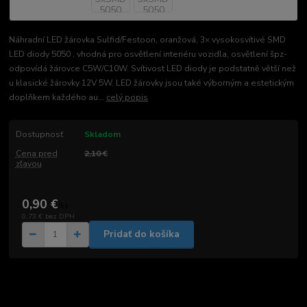
Náhradní LED žárovka Sulfid/Festoon, oranžová, 3× vysokosvítivé SMD
LED diody 5050 , vhodná pro osvětlení interiéru vozidla, osvětlení špz-
odpovídá žárovce C5W/C10W. Svítivost LED diody je podstatně větší než
u klasické žárovky 12V 5W. LED žárovky jsou také výborným a estetickým
doplňkem každého au...
celý popis
Dostupnosť
Skladom
Cena pred
2,10 €
zľavou
0,90 €
/
ks
0,73 €
bez DPH
Pridať do košíka