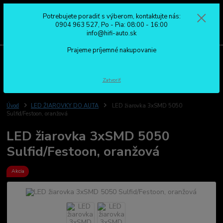
Potrebujete poradiť s výberom, kontaktujte nás:
0
ks
0904 963 527
0904 963 527, Po - Pia: 08:00 - 16:00
za
0,00 €
Po - Pia: 08:00 - 16:00
info@hifi-auto.sk
Prajeme príjemné nakupovanie
Menu
Hľadať
Zatvoriť
Úvod
LED ŽIAROVKY DO AUTA
LED žiarovka 3xSMD 5050
Sulfid/Festoon, oranžová
LED žiarovka 3xSMD 5050
Sulfid/Festoon, oranžová
Akcia