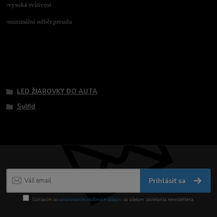
-vysoká svítivost
-minimální odběr proudu
Tovar zaradený v kategóriách
LED ŽIAROVKY DO AUTA
Sulfid
Prihlásiť sa
Súhlasím so
spracovaním osobných údajov
za účelom zasielania newslettera.